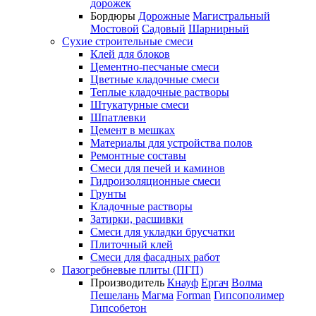
дорожек
Бордюры
Дорожные
Магистральный
Мостовой
Садовый
Шарнирный
Сухие строительные смеси
Клей для блоков
Цементно-песчаные смеси
Цветные кладочные смеси
Теплые кладочные растворы
Штукатурные смеси
Шпатлевки
Цемент в мешках
Материалы для устройства полов
Ремонтные составы
Смеси для печей и каминов
Гидроизоляционные смеси
Грунты
Кладочные растворы
Затирки, расшивки
Смеси для укладки брусчатки
Плиточный клей
Смеси для фасадных работ
Пазогребневые плиты (ПГП)
Производитель
Кнауф
Ергач
Волма
Пешелань
Магма
Forman
Гипсополимер
Гипсобетон