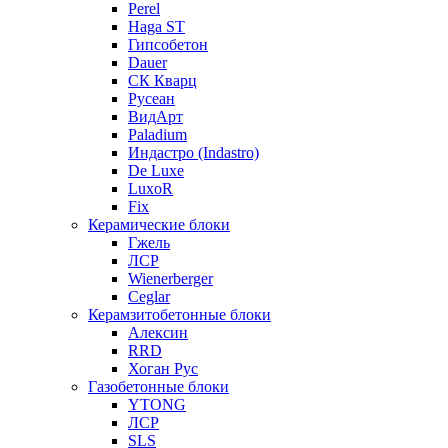
Perel
Haga ST
Гипсобетон
Dauer
СК Кварц
Русеан
ВидАрт
Paladium
Индастро (Indastro)
De Luxe
LuxoR
Fix
Керамические блоки
Гжель
ЛСР
Wienerberger
Ceglar
Керамзитобетонные блоки
Алексин
RRD
Хоган Рус
Газобетонные блоки
YTONG
ЛСР
SLS