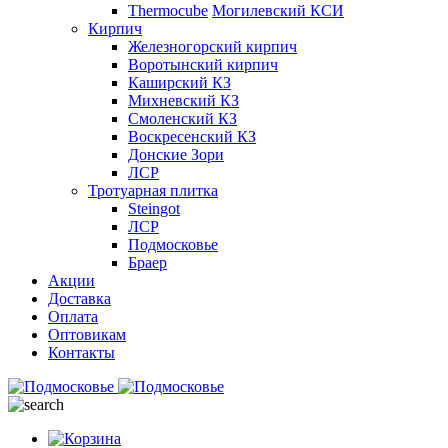
Thermocube
Могилевский КСИ
Кирпич
Железногорский кирпич
Воротынский кирпич
Каширский КЗ
Михневский КЗ
Смоленский КЗ
Воскресенский КЗ
Донские Зори
ЛСР
Тротуарная плитка
Steingot
ЛСР
Подмосковье
Браер
Акции
Доставка
Оплата
Оптовикам
Контакты