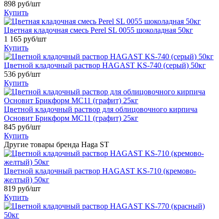
898
руб/шт
Купить
Цветная кладочная смесь Perel SL 0055 шоколадная 50кг
1 165
руб/шт
Купить
Цветной кладочный раствор HAGAST KS-740 (серый) 50кг
536
руб/шт
Купить
Цветной кладочный раствор для облицовочного кирпича
Основит Брикформ MC11 (графит) 25кг
845
руб/шт
Купить
Другие товары бренда Haga ST
Цветной кладочный раствор HAGAST KS-710 (кремово-
желтый) 50кг
819
руб/шт
Купить