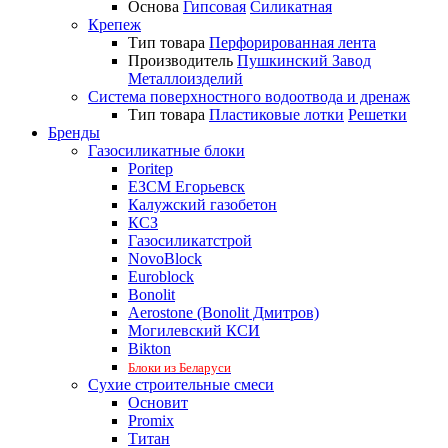
Основа
Гипсовая
Силикатная
Крепеж
Тип товара
Перфорированная лента
Производитель
Пушкинский Завод
Металлоизделий
Система поверхностного водоотвода и дренаж
Тип товара
Пластиковые лотки
Решетки
Бренды
Газосиликатные блоки
Poritep
ЕЗСМ Егорьевск
Калужский газобетон
КСЗ
Газосиликатстрой
NovoBlock
Euroblock
Bonolit
Aerostone (Bonolit Дмитров)
Могилевский КСИ
Bikton
Блоки из Беларуси
Сухие строительные смеси
Основит
Promix
Титан