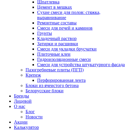
Шпатлевка
Цемент в мешках
Сухие смеси для полов: стяжка,
выравнивание
Ремонтные составы
Смеси для печей и каминов
Грунты
Кладочный раствор
Затирки и расшивки
Смеси для укладки брусчатки
Плиточные клеи
Гидроизоляционные смеси
Смеси для устройства штукатурного фасада
Пазогребневые плиты (ПГП)
Крепеж
Перфорированная лента
Блоки из ячеистого бетона
Белорусские блоки
Бренды
Лицевой
О нас
Блог
Новости
Акции
Калькулятор