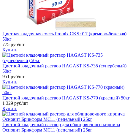
Цветная кладочная смесь Promix CKS 017 (кремово-бежевая)
50кг
775
руб/шт
Купить
Цветной кладочный раствор HAGAST KS-735 (супербелый)
50кг
951
руб/шт
Купить
Цветной кладочный раствор HAGAST KS-770 (красный) 50кг
1 329
руб/шт
Купить
Цветной кладочный раствор для облицовочного кирпича
Основит Брикформ MC11 (пепельный) 25кг