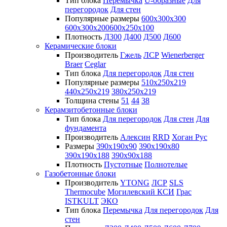
Тип блока
Перемычка
U-образные
Для
перегородок
Для стен
Популярные размеры
600х300х300
600х300х200
600х250х100
Плотность
Д300
Д400
Д500
Д600
Керамические блоки
Производитель
Гжель
ЛСР
Wienerberger
Braer
Ceglar
Тип блока
Для перегородок
Для стен
Популярные размеры
510х250х219
440х250х219
380х250х219
Толщина стены
51
44
38
Керамзитобетонные блоки
Тип блока
Для перегородок
Для стен
Для
фундамента
Производитель
Алексин
RRD
Хоган Рус
Размеры
390х190х90
390х190х80
390х190х188
390х90х188
Плотность
Пустотные
Полнотелые
Газобетонные блоки
Производитель
YTONG
ЛСР
SLS
Thermocube
Могилевский КСИ
Грас
ISTKULT
ЭКО
Тип блока
Перемычка
Для перегородок
Для
стен