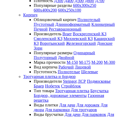
Плотность
Д300
Д400
Д500
Д600
Д700
Популярные разделы
600х300х250
600х400х200
600х250х100
Кирпич
Облицовочный кирпич
Полнотелый
Пустотный
Длинноформатный
Клинкерный
Печной
Реставрационный
Производитель
Braer
Воскресенский КЗ
Смоленский КЗ
Михневский КЗ
Каширский
КЗ
Воротынский
Железногорский
Донские
Зори
Популярные размеры
Одинарный
Полуторный
Двойной
Марка прочности
М-150
М-175
М-200
М-300
Вид кирпича
Рабочий
Лицевой
Пустотность
Полнотелые
Щелевые
Тротуарная плитка и бордюр
Производители
Steingot
ЛСР
Подмосковье
Браер
Нобетек
Стройблок
Тип товара
Тротуарная плитка
Брусчатка
Бордюр, дорожные элементы
Газонная
решетка
Виды плитки
Для дачи
Для дорожек
Для
двора
Для парковки
Для тротуаров
Виды брусчатки
Для дачи
Для парковок
Для