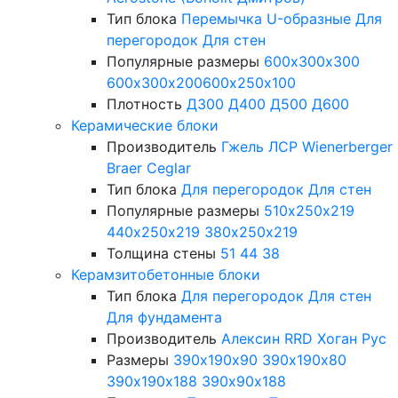
Тип блока
Перемычка
U-образные
Для
перегородок
Для стен
Популярные размеры
600х300х300
600х300х200
600х250х100
Плотность
Д300
Д400
Д500
Д600
Керамические блоки
Производитель
Гжель
ЛСР
Wienerberger
Braer
Ceglar
Тип блока
Для перегородок
Для стен
Популярные размеры
510х250х219
440х250х219
380х250х219
Толщина стены
51
44
38
Керамзитобетонные блоки
Тип блока
Для перегородок
Для стен
Для фундамента
Производитель
Алексин
RRD
Хоган Рус
Размеры
390х190х90
390х190х80
390х190х188
390х90х188