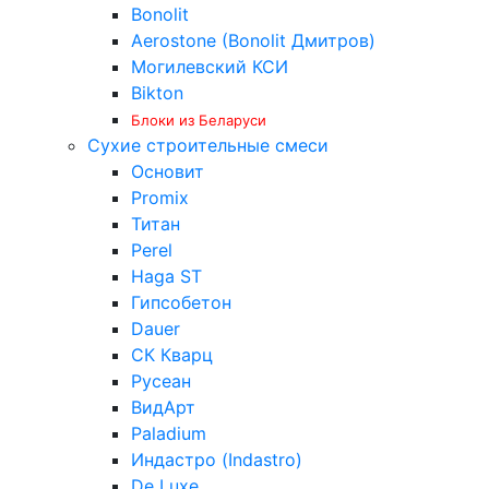
Bonolit
Aerostone (Bonolit Дмитров)
Могилевский КСИ
Bikton
Блоки из Беларуси
Сухие строительные смеси
Основит
Promix
Титан
Perel
Haga ST
Гипсобетон
Dauer
СК Кварц
Русеан
ВидАрт
Paladium
Индастро (Indastro)
De Luxe