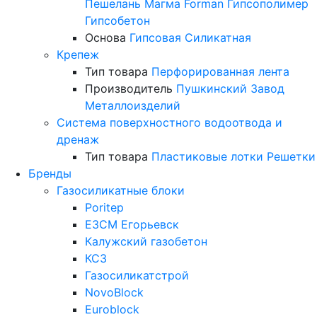
Пешелань
Магма
Forman
Гипсополимер
Гипсобетон
Основа
Гипсовая
Силикатная
Крепеж
Тип товара
Перфорированная лента
Производитель
Пушкинский Завод
Металлоизделий
Система поверхностного водоотвода и
дренаж
Тип товара
Пластиковые лотки
Решетки
Бренды
Газосиликатные блоки
Poritep
ЕЗСМ Егорьевск
Калужский газобетон
КСЗ
Газосиликатстрой
NovoBlock
Euroblock