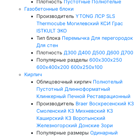
Плотность
Пустотные
Полнотелые
Газобетонные блоки
Производитель
YTONG
ЛСР
SLS
Thermocube
Могилевский КСИ
Грас
ISTKULT
ЭКО
Тип блока
Перемычка
Для перегородок
Для стен
Плотность
Д300
Д400
Д500
Д600
Д700
Популярные разделы
600х300х250
600х400х200
600х250х100
Кирпич
Облицовочный кирпич
Полнотелый
Пустотный
Длинноформатный
Клинкерный
Печной
Реставрационный
Производитель
Braer
Воскресенский КЗ
Смоленский КЗ
Михневский КЗ
Каширский КЗ
Воротынский
Железногорский
Донские Зори
Популярные размеры
Одинарный