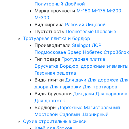
Полуторный
Двойной
Марка прочности
М-150
М-175
М-200
М-300
Вид кирпича
Рабочий
Лицевой
Пустотность
Полнотелые
Щелевые
Тротуарная плитка и бордюр
Производители
Steingot
ЛСР
Подмосковье
Браер
Нобетек
Стройблок
Тип товара
Тротуарная плитка
Брусчатка
Бордюр, дорожные элементы
Газонная решетка
Виды плитки
Для дачи
Для дорожек
Для
двора
Для парковки
Для тротуаров
Виды брусчатки
Для дачи
Для парковок
Для дорожек
Бордюры
Дорожные
Магистральный
Мостовой
Садовый
Шарнирный
Сухие строительные смеси
Клей для блоков