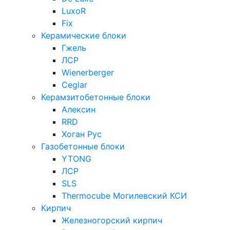
LuxoR
Fix
Керамические блоки
Гжель
ЛСР
Wienerberger
Ceglar
Керамзитобетонные блоки
Алексин
RRD
Хоган Рус
Газобетонные блоки
YTONG
ЛСР
SLS
Thermocube
Могилевский КСИ
Кирпич
Железногорский кирпич