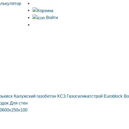
алькулятор
Войти
рьевск
Калужский газобетон
КСЗ
Газосиликатстрой
Euroblock
Bo
одок
Для стен
0
600х250х100