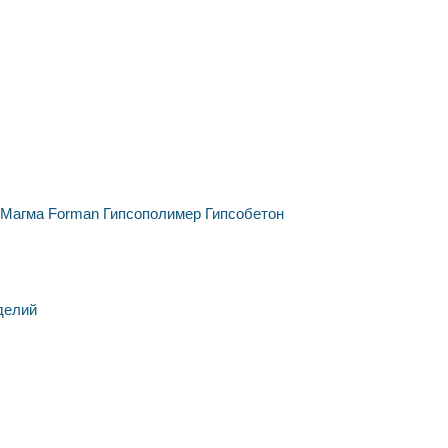
Магма
Forman
Гипсополимер
Гипсобетон
делий