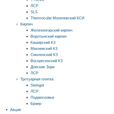
ЛСР
SLS
Thermocube
Могилевский КСИ
Кирпич
Железногорский кирпич
Воротынский кирпич
Каширский КЗ
Михневский КЗ
Смоленский КЗ
Воскресенский КЗ
Донские Зори
ЛСР
Тротуарная плитка
Steingot
ЛСР
Подмосковье
Браер
Акции