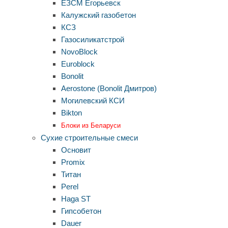
ЕЗСМ Егорьевск
Калужский газобетон
КСЗ
Газосиликатстрой
NovoBlock
Euroblock
Bonolit
Aerostone (Bonolit Дмитров)
Могилевский КСИ
Bikton
Блоки из Беларуси
Сухие строительные смеси
Основит
Promix
Титан
Perel
Haga ST
Гипсобетон
Dauer