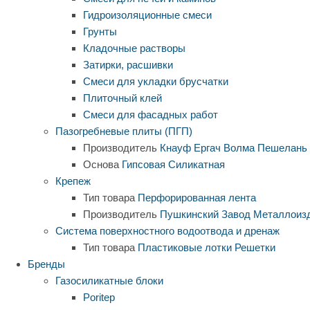
Гидроизоляционные смеси
Грунты
Кладочные растворы
Затирки, расшивки
Смеси для укладки брусчатки
Плиточный клей
Смеси для фасадных работ
Пазогребневые плиты (ПГП)
Производитель
Кнауф
Ергач
Волма
Пешелань
Основа
Гипсовая
Силикатная
Крепеж
Тип товара
Перфорированная лента
Производитель
Пушкинский Завод Металлоиз
Система поверхностного водоотвода и дренаж
Тип товара
Пластиковые лотки
Решетки
Бренды
Газосиликатные блоки
Poritep