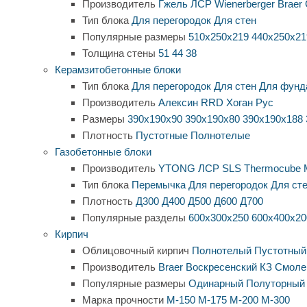
Производитель
Гжель
ЛСР
Wienerberger
Braer
Тип блока
Для перегородок
Для стен
Популярные размеры
510х250х219
440х250х21
Толщина стены
51
44
38
Керамзитобетонные блоки
Тип блока
Для перегородок
Для стен
Для фунд
Производитель
Алексин
RRD
Хоган Рус
Размеры
390х190х90
390х190х80
390х190х188
Плотность
Пустотные
Полнотелые
Газобетонные блоки
Производитель
YTONG
ЛСР
SLS
Thermocube
Тип блока
Перемычка
Для перегородок
Для ст
Плотность
Д300
Д400
Д500
Д600
Д700
Популярные разделы
600х300х250
600х400х20
Кирпич
Облицовочный кирпич
Полнотелый
Пустотный
Производитель
Braer
Воскресенский КЗ
Смоле
Популярные размеры
Одинарный
Полуторный
Марка прочности
М-150
М-175
М-200
М-300