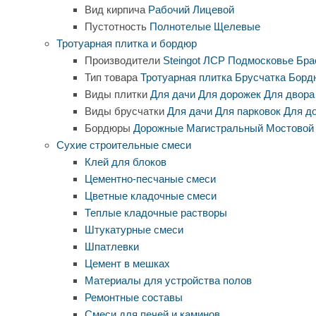
Вид кирпича
Рабочий
Лицевой
Пустотность
Полнотелые
Щелевые
Тротуарная плитка и бордюр
Производители
Steingot
ЛСР
Подмосковье
Бра
Тип товара
Тротуарная плитка
Брусчатка
Борд
Виды плитки
Для дачи
Для дорожек
Для двора
Виды брусчатки
Для дачи
Для парковок
Для д
Бордюры
Дорожные
Магистральный
Мостовой
Сухие строительные смеси
Клей для блоков
Цементно-песчаные смеси
Цветные кладочные смеси
Теплые кладочные растворы
Штукатурные смеси
Шпатлевки
Цемент в мешках
Материалы для устройства полов
Ремонтные составы
Смеси для печей и каминов