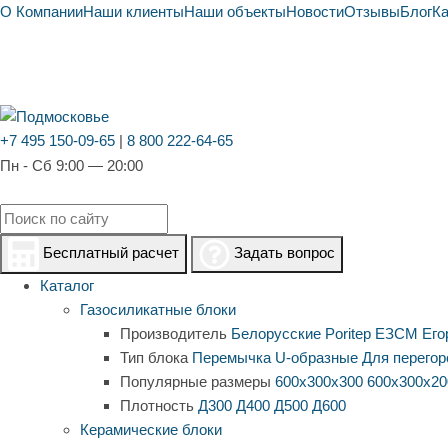
О Компании
Наши клиенты
Наши объекты
Новости
Отзывы
Блог
К
+7 495 150-09-65
|
8 800 222-64-65
Пн - Сб 9:00 — 20:00
Бесплатный расчет
Задать вопрос
Каталог
Газосиликатные блоки
Производитель
Белорусские
Poritep
ЕЗСМ Его
Тип блока
Перемычка
U-образные
Для перегор
Популярные размеры
600х300х300
600х300х20
Плотность
Д300
Д400
Д500
Д600
Керамические блоки