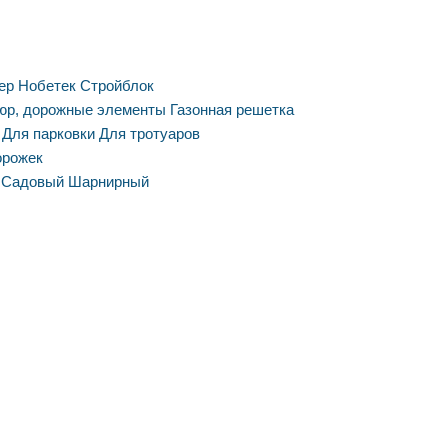
ер
Нобетек
Стройблок
юр, дорожные элементы
Газонная решетка
Для парковки
Для тротуаров
орожек
Садовый
Шарнирный