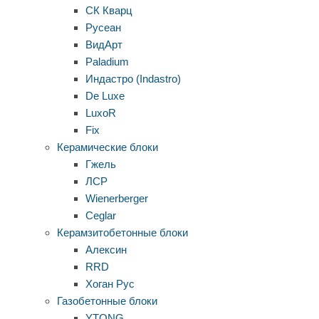
СК Кварц
Русеан
ВидАрт
Paladium
Индастро (Indastro)
De Luxe
LuxoR
Fix
Керамические блоки
Гжель
ЛСР
Wienerberger
Ceglar
Керамзитобетонные блоки
Алексин
RRD
Хоган Рус
Газобетонные блоки
YTONG