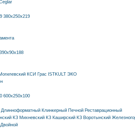
Ceglar
9
380х250х219
амента
390х90х188
Могилевский КСИ
Грас
ISTKULT
ЭКО
ен
0
600х250х100
Длинноформатный
Клинкерный
Печной
Реставрационный
нский КЗ
Михневский КЗ
Каширский КЗ
Воротынский
Железного
Двойной