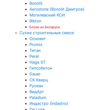
Bonolit
Aerostone (Bonolit Дмитров)
Могилевский КСИ
Bikton
Блоки из Беларуси
Сухие строительные смеси
Основит
Promix
Титан
Perel
Haga ST
Гипсобетон
Dauer
СК Кварц
Русеан
ВидАрт
Paladium
Индастро (Indastro)
De Luxe