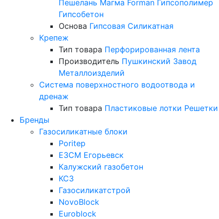
Пешелань
Магма
Forman
Гипсополимер
Гипсобетон
Основа
Гипсовая
Силикатная
Крепеж
Тип товара
Перфорированная лента
Производитель
Пушкинский Завод
Металлоизделий
Система поверхностного водоотвода и
дренаж
Тип товара
Пластиковые лотки
Решетки
Бренды
Газосиликатные блоки
Poritep
ЕЗСМ Егорьевск
Калужский газобетон
КСЗ
Газосиликатстрой
NovoBlock
Euroblock