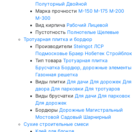
Полуторный
Двойной
Марка прочности
М-150
М-175
М-200
М-300
Вид кирпича
Рабочий
Лицевой
Пустотность
Полнотелые
Щелевые
Тротуарная плитка и бордюр
Производители
Steingot
ЛСР
Подмосковье
Браер
Нобетек
Стройблок
Тип товара
Тротуарная плитка
Брусчатка
Бордюр, дорожные элементы
Газонная решетка
Виды плитки
Для дачи
Для дорожек
Для
двора
Для парковки
Для тротуаров
Виды брусчатки
Для дачи
Для парковок
Для дорожек
Бордюры
Дорожные
Магистральный
Мостовой
Садовый
Шарнирный
Сухие строительные смеси
Клей для блоков