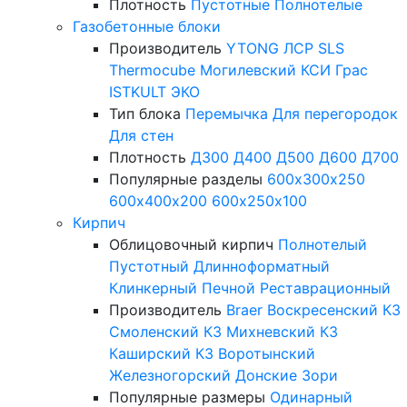
Плотность
Пустотные
Полнотелые
Газобетонные блоки
Производитель
YTONG
ЛСР
SLS
Thermocube
Могилевский КСИ
Грас
ISTKULT
ЭКО
Тип блока
Перемычка
Для перегородок
Для стен
Плотность
Д300
Д400
Д500
Д600
Д700
Популярные разделы
600х300х250
600х400х200
600х250х100
Кирпич
Облицовочный кирпич
Полнотелый
Пустотный
Длинноформатный
Клинкерный
Печной
Реставрационный
Производитель
Braer
Воскресенский КЗ
Смоленский КЗ
Михневский КЗ
Каширский КЗ
Воротынский
Железногорский
Донские Зори
Популярные размеры
Одинарный