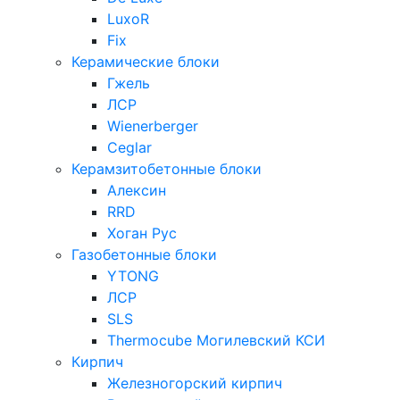
LuxoR
Fix
Керамические блоки
Гжель
ЛСР
Wienerberger
Ceglar
Керамзитобетонные блоки
Алексин
RRD
Хоган Рус
Газобетонные блоки
YTONG
ЛСР
SLS
Thermocube
Могилевский КСИ
Кирпич
Железногорский кирпич