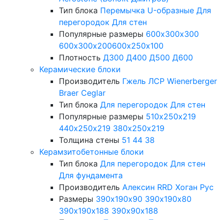
Тип блока
Перемычка
U-образные
Для
перегородок
Для стен
Популярные размеры
600х300х300
600х300х200
600х250х100
Плотность
Д300
Д400
Д500
Д600
Керамические блоки
Производитель
Гжель
ЛСР
Wienerberger
Braer
Ceglar
Тип блока
Для перегородок
Для стен
Популярные размеры
510х250х219
440х250х219
380х250х219
Толщина стены
51
44
38
Керамзитобетонные блоки
Тип блока
Для перегородок
Для стен
Для фундамента
Производитель
Алексин
RRD
Хоган Рус
Размеры
390х190х90
390х190х80
390х190х188
390х90х188