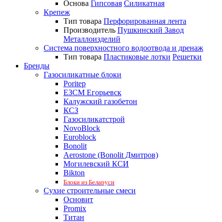
Основа
Гипсовая
Силикатная
Крепеж
Тип товара
Перфорированная лента
Производитель
Пушкинский Завод
Металлоизделий
Система поверхностного водоотвода и дренаж
Тип товара
Пластиковые лотки
Решетки
Бренды
Газосиликатные блоки
Poritep
ЕЗСМ Егорьевск
Калужский газобетон
КСЗ
Газосиликатстрой
NovoBlock
Euroblock
Bonolit
Aerostone (Bonolit Дмитров)
Могилевский КСИ
Bikton
Блоки из Беларуси
Сухие строительные смеси
Основит
Promix
Титан