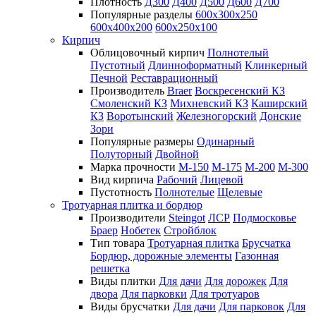
Плотность
Д300
Д400
Д500
Д600
Д700
Популярные разделы
600х300х250
600х400х200
600х250х100
Кирпич
Облицовочный кирпич
Полнотелый
Пустотный
Длинноформатный
Клинкерный
Печной
Реставрационный
Производитель
Braer
Воскресенский КЗ
Смоленский КЗ
Михневский КЗ
Каширский
КЗ
Воротынский
Железногорский
Донские
Зори
Популярные размеры
Одинарный
Полуторный
Двойной
Марка прочности
М-150
М-175
М-200
М-300
Вид кирпича
Рабочий
Лицевой
Пустотность
Полнотелые
Щелевые
Тротуарная плитка и бордюр
Производители
Steingot
ЛСР
Подмосковье
Браер
Нобетек
Стройблок
Тип товара
Тротуарная плитка
Брусчатка
Бордюр, дорожные элементы
Газонная
решетка
Виды плитки
Для дачи
Для дорожек
Для
двора
Для парковки
Для тротуаров
Виды брусчатки
Для дачи
Для парковок
Для