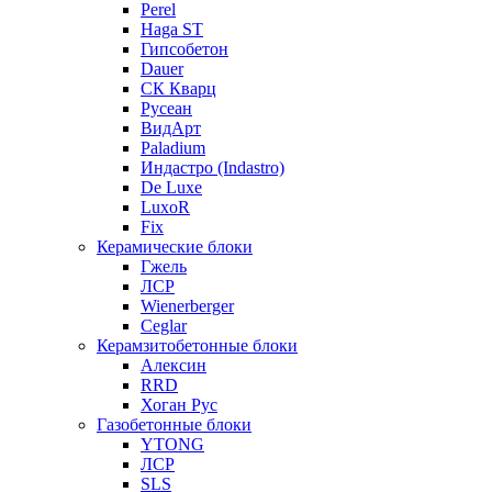
Perel
Haga ST
Гипсобетон
Dauer
СК Кварц
Русеан
ВидАрт
Paladium
Индастро (Indastro)
De Luxe
LuxoR
Fix
Керамические блоки
Гжель
ЛСР
Wienerberger
Ceglar
Керамзитобетонные блоки
Алексин
RRD
Хоган Рус
Газобетонные блоки
YTONG
ЛСР
SLS