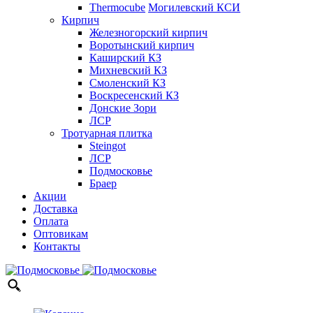
Thermocube
Могилевский КСИ
Кирпич
Железногорский кирпич
Воротынский кирпич
Каширский КЗ
Михневский КЗ
Смоленский КЗ
Воскресенский КЗ
Донские Зори
ЛСР
Тротуарная плитка
Steingot
ЛСР
Подмосковье
Браер
Акции
Доставка
Оплата
Оптовикам
Контакты