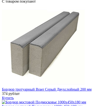
С товаром покупают
Бордюр тротуарный Braer Серый Двухслойный 200 мм
374
руб/шт
Купить