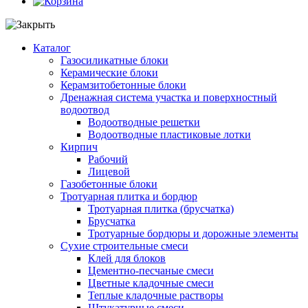
Каталог
Газосиликатные блоки
Керамические блоки
Керамзитобетонные блоки
Дренажная система участка и поверхностный
водоотвод
Водоотводные решетки
Водоотводные пластиковые лотки
Кирпич
Рабочий
Лицевой
Газобетонные блоки
Тротуарная плитка и бордюр
Тротуарная плитка (брусчатка)
Брусчатка
Тротуарные бордюры и дорожные элементы
Сухие строительные смеси
Клей для блоков
Цементно-песчаные смеси
Цветные кладочные смеси
Теплые кладочные растворы
Штукатурные смеси