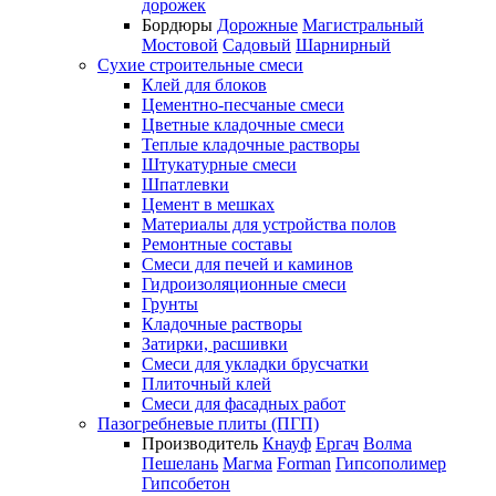
дорожек
Бордюры
Дорожные
Магистральный
Мостовой
Садовый
Шарнирный
Сухие строительные смеси
Клей для блоков
Цементно-песчаные смеси
Цветные кладочные смеси
Теплые кладочные растворы
Штукатурные смеси
Шпатлевки
Цемент в мешках
Материалы для устройства полов
Ремонтные составы
Смеси для печей и каминов
Гидроизоляционные смеси
Грунты
Кладочные растворы
Затирки, расшивки
Смеси для укладки брусчатки
Плиточный клей
Смеси для фасадных работ
Пазогребневые плиты (ПГП)
Производитель
Кнауф
Ергач
Волма
Пешелань
Магма
Forman
Гипсополимер
Гипсобетон