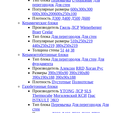
Тип блока
Перемычка
U-образные
Для
перегородок
Для стен
Популярные размеры
600х300х300
600х300х200
600х250х100
Плотность
Д300
Д400
Д500
Д600
Керамические блоки
Производитель
Гжель
ЛСР
Wienerberger
Braer
Ceglar
Тип блока
Для перегородок
Для стен
Популярные размеры
510х250х219
440х250х219
380х250х219
Толщина стены
51
44
38
Керамзитобетонные блоки
Тип блока
Для перегородок
Для стен
Для
фундамента
Производитель
Алексин
RRD
Хоган Рус
Размеры
390х190х90
390х190х80
390х190х188
390х90х188
Плотность
Пустотные
Полнотелые
Газобетонные блоки
Производитель
YTONG
ЛСР
SLS
Thermocube
Могилевский КСИ
Грас
ISTKULT
ЭКО
Тип блока
Перемычка
Для перегородок
Для
стен