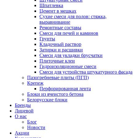
Шпатлевка
Цемент в мешках
Сухие смеси для полов: стяжка,
выравнивание
Ремонтные составы
Смеси для печей и каминов
Грунты
Кладочный раствор
Затирки и расшивки
Смеси для укладки брусчатки
Плиточные клеи
Гидроизоляционные смеси
Смеси для устройства штукатурного фасада
Пазогребневые плиты (ПГП)
Крепеж
Перфорированная лента
Блоки из ячеистого бетона
Белорусские блоки
Бренды
Лицевой
О нас
Блог
Новости
Акции