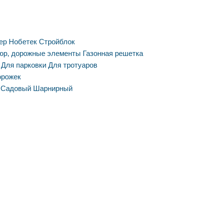
ер
Нобетек
Стройблок
юр, дорожные элементы
Газонная решетка
Для парковки
Для тротуаров
орожек
Садовый
Шарнирный