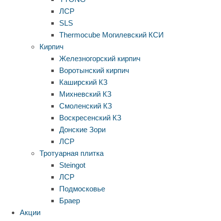
ЛСР
SLS
Thermocube
Могилевский КСИ
Кирпич
Железногорский кирпич
Воротынский кирпич
Каширский КЗ
Михневский КЗ
Смоленский КЗ
Воскресенский КЗ
Донские Зори
ЛСР
Тротуарная плитка
Steingot
ЛСР
Подмосковье
Браер
Акции