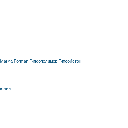
Магма
Forman
Гипсополимер
Гипсобетон
делий