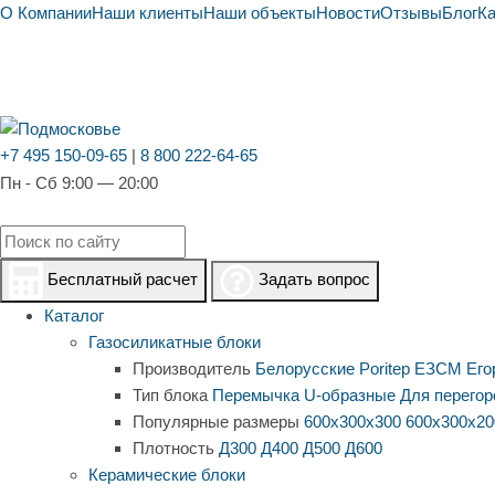
О Компании
Наши клиенты
Наши объекты
Новости
Отзывы
Блог
К
+7 495 150-09-65
|
8 800 222-64-65
Пн - Сб 9:00 — 20:00
Бесплатный расчет
Задать вопрос
Каталог
Газосиликатные блоки
Производитель
Белорусские
Poritep
ЕЗСМ Его
Тип блока
Перемычка
U-образные
Для перегор
Популярные размеры
600х300х300
600х300х20
Плотность
Д300
Д400
Д500
Д600
Керамические блоки