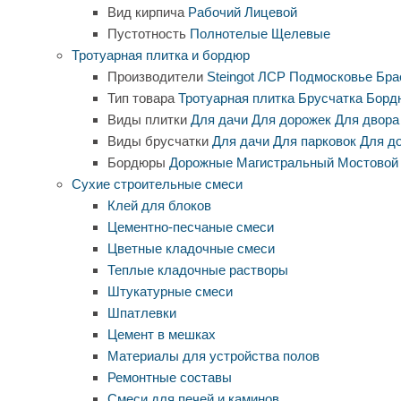
Вид кирпича
Рабочий
Лицевой
Пустотность
Полнотелые
Щелевые
Тротуарная плитка и бордюр
Производители
Steingot
ЛСР
Подмосковье
Бра
Тип товара
Тротуарная плитка
Брусчатка
Борд
Виды плитки
Для дачи
Для дорожек
Для двора
Виды брусчатки
Для дачи
Для парковок
Для д
Бордюры
Дорожные
Магистральный
Мостовой
Сухие строительные смеси
Клей для блоков
Цементно-песчаные смеси
Цветные кладочные смеси
Теплые кладочные растворы
Штукатурные смеси
Шпатлевки
Цемент в мешках
Материалы для устройства полов
Ремонтные составы
Смеси для печей и каминов