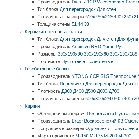
Производитель
Гжель
ЛСР
Wienerberger
Braer
Тип блока
Для перегородок
Для стен
Популярные размеры
510х250х219
440х250х21
Толщина стены
51
44
38
Керамзитобетонные блоки
Тип блока
Для перегородок
Для стен
Для фунд
Производитель
Алексин
RRD
Хоган Рус
Размеры
390х190х90
390х190х80
390х190х188
Плотность
Пустотные
Полнотелые
Газобетонные блоки
Производитель
YTONG
ЛСР
SLS
Thermocube
Тип блока
Перемычка
Для перегородок
Для ст
Плотность
Д300
Д400
Д500
Д600
Д700
Популярные разделы
600х300х250
600х400х20
Кирпич
Облицовочный кирпич
Полнотелый
Пустотный
Производитель
Braer
Воскресенский КЗ
Смоле
Популярные размеры
Одинарный
Полуторный
Марка прочности
М-150
М-175
М-200
М-300