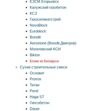
ЕЗСМ Егорьевск
Калужский газобетон
КСЗ
Газосиликатстрой
NovoBlock
Euroblock
Bonolit
Aerostone (Bonolit Дмитров)
Могилевский КСИ
Bikton
Блоки из Беларуси
Сухие строительные смеси
Основит
Promix
Титан
Perel
Haga ST
Гипсобетон
Dauer