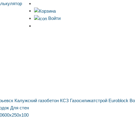
алькулятор
Войти
рьевск
Калужский газобетон
КСЗ
Газосиликатстрой
Euroblock
Bo
одок
Для стен
0
600х250х100