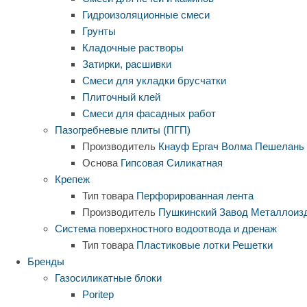
Гидроизоляционные смеси
Грунты
Кладочные растворы
Затирки, расшивки
Смеси для укладки брусчатки
Плиточный клей
Смеси для фасадных работ
Пазогребневые плиты (ПГП)
Производитель
Кнауф
Ергач
Волма
Пешелань
Основа
Гипсовая
Силикатная
Крепеж
Тип товара
Перфорированная лента
Производитель
Пушкинский Завод Металлоиз
Система поверхностного водоотвода и дренаж
Тип товара
Пластиковые лотки
Решетки
Бренды
Газосиликатные блоки
Poritep