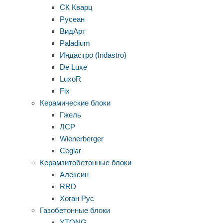
СК Кварц
Русеан
ВидАрт
Paladium
Индастро (Indastro)
De Luxe
LuxoR
Fix
Керамические блоки
Гжель
ЛСР
Wienerberger
Ceglar
Керамзитобетонные блоки
Алексин
RRD
Хоган Рус
Газобетонные блоки
YTONG