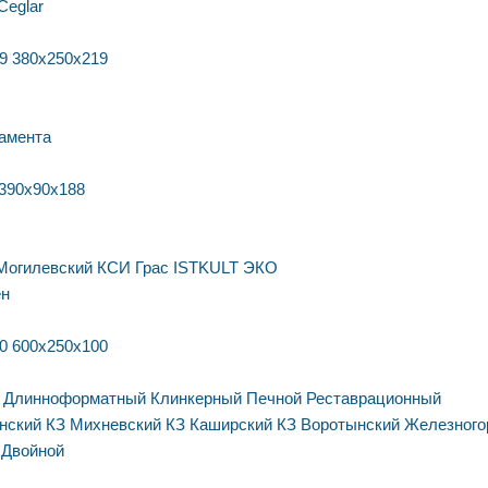
Ceglar
9
380х250х219
амента
390х90х188
Могилевский КСИ
Грас
ISTKULT
ЭКО
ен
0
600х250х100
Длинноформатный
Клинкерный
Печной
Реставрационный
нский КЗ
Михневский КЗ
Каширский КЗ
Воротынский
Железного
Двойной