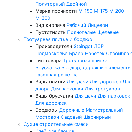
Полуторный
Двойной
Марка прочности
М-150
М-175
М-200
М-300
Вид кирпича
Рабочий
Лицевой
Пустотность
Полнотелые
Щелевые
Тротуарная плитка и бордюр
Производители
Steingot
ЛСР
Подмосковье
Браер
Нобетек
Стройблок
Тип товара
Тротуарная плитка
Брусчатка
Бордюр, дорожные элементы
Газонная решетка
Виды плитки
Для дачи
Для дорожек
Для
двора
Для парковки
Для тротуаров
Виды брусчатки
Для дачи
Для парковок
Для дорожек
Бордюры
Дорожные
Магистральный
Мостовой
Садовый
Шарнирный
Сухие строительные смеси
Клей для блоков