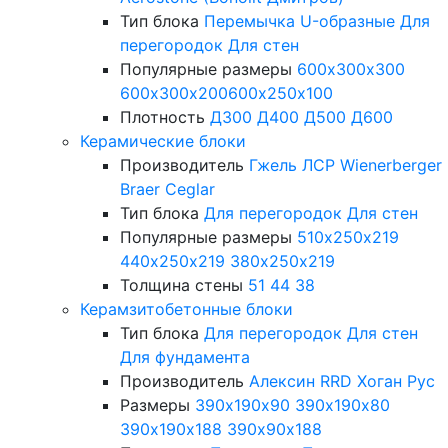
Тип блока
Перемычка
U-образные
Для
перегородок
Для стен
Популярные размеры
600х300х300
600х300х200
600х250х100
Плотность
Д300
Д400
Д500
Д600
Керамические блоки
Производитель
Гжель
ЛСР
Wienerberger
Braer
Ceglar
Тип блока
Для перегородок
Для стен
Популярные размеры
510х250х219
440х250х219
380х250х219
Толщина стены
51
44
38
Керамзитобетонные блоки
Тип блока
Для перегородок
Для стен
Для фундамента
Производитель
Алексин
RRD
Хоган Рус
Размеры
390х190х90
390х190х80
390х190х188
390х90х188