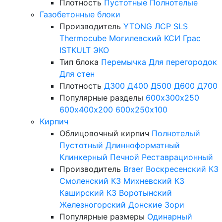
Плотность
Пустотные
Полнотелые
Газобетонные блоки
Производитель
YTONG
ЛСР
SLS
Thermocube
Могилевский КСИ
Грас
ISTKULT
ЭКО
Тип блока
Перемычка
Для перегородок
Для стен
Плотность
Д300
Д400
Д500
Д600
Д700
Популярные разделы
600х300х250
600х400х200
600х250х100
Кирпич
Облицовочный кирпич
Полнотелый
Пустотный
Длинноформатный
Клинкерный
Печной
Реставрационный
Производитель
Braer
Воскресенский КЗ
Смоленский КЗ
Михневский КЗ
Каширский КЗ
Воротынский
Железногорский
Донские Зори
Популярные размеры
Одинарный