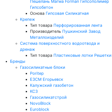
Пешелань
Магма
Forman
Гипсополимер
Гипсобетон
Основа
Гипсовая
Силикатная
Крепеж
Тип товара
Перфорированная лента
Производитель
Пушкинский Завод
Металлоизделий
Система поверхностного водоотвода и
дренаж
Тип товара
Пластиковые лотки
Решетки
Бренды
Газосиликатные блоки
Poritep
ЕЗСМ Егорьевск
Калужский газобетон
КСЗ
Газосиликатстрой
NovoBlock
Euroblock