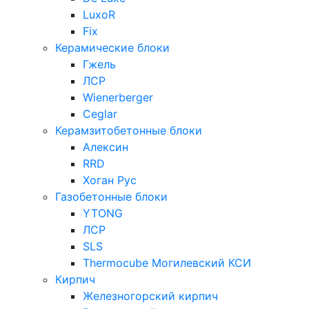
LuxoR
Fix
Керамические блоки
Гжель
ЛСР
Wienerberger
Ceglar
Керамзитобетонные блоки
Алексин
RRD
Хоган Рус
Газобетонные блоки
YTONG
ЛСР
SLS
Thermocube
Могилевский КСИ
Кирпич
Железногорский кирпич