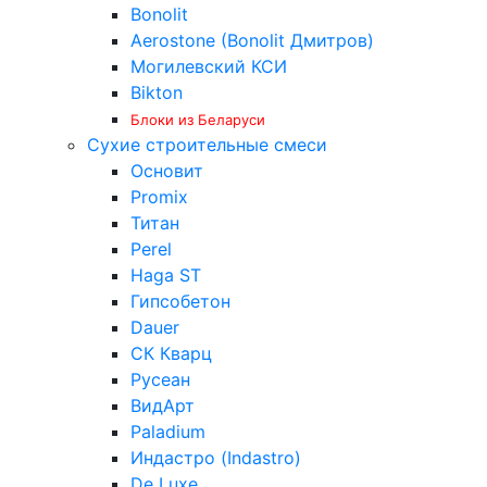
Bonolit
Aerostone (Bonolit Дмитров)
Могилевский КСИ
Bikton
Блоки из Беларуси
Сухие строительные смеси
Основит
Promix
Титан
Perel
Haga ST
Гипсобетон
Dauer
СК Кварц
Русеан
ВидАрт
Paladium
Индастро (Indastro)
De Luxe