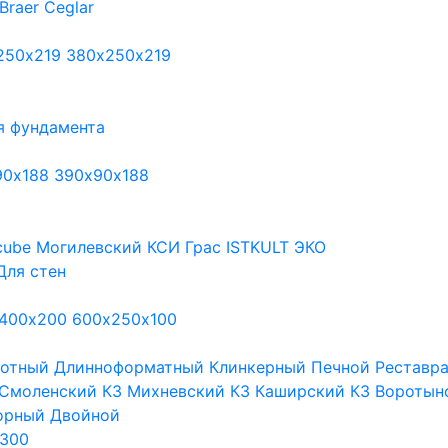
Braer
Ceglar
250х219
380х250х219
я фундамента
90х188
390х90х188
cube
Могилевский КСИ
Грас
ISTKULT
ЭКО
Для стен
400х200
600х250х100
тотный
Длинноформатный
Клинкерный
Печной
Реставр
Смоленский КЗ
Михневский КЗ
Каширский КЗ
Воротын
орный
Двойной
300