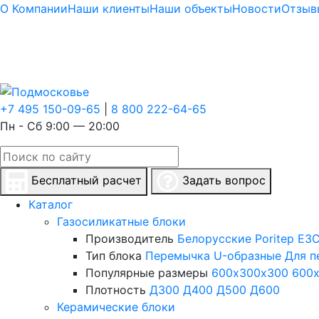
О Компании
Наши клиенты
Наши объекты
Новости
Отзыв
+7 495 150-09-65
|
8 800 222-64-65
Пн - Сб 9:00 — 20:00
Бесплатный расчет
Задать вопрос
Каталог
Газосиликатные блоки
Производитель
Белорусские
Poritep
ЕЗС
Тип блока
Перемычка
U-образные
Для п
Популярные размеры
600х300х300
600
Плотность
Д300
Д400
Д500
Д600
Керамические блоки