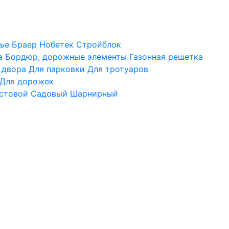
ье
Браер
Нобетек
Стройблок
а
Бордюр, дорожные элементы
Газонная решетка
 двора
Для парковки
Для тротуаров
Для дорожек
стовой
Садовый
Шарнирный