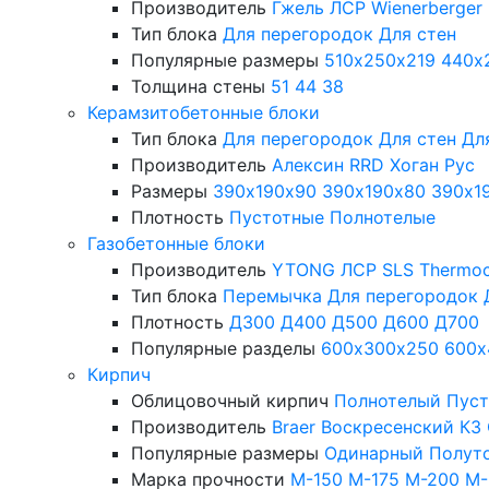
Производитель
Гжель
ЛСР
Wienerberger
Тип блока
Для перегородок
Для стен
Популярные размеры
510х250х219
440х
Толщина стены
51
44
38
Керамзитобетонные блоки
Тип блока
Для перегородок
Для стен
Дл
Производитель
Алексин
RRD
Хоган Рус
Размеры
390х190х90
390х190х80
390х1
Плотность
Пустотные
Полнотелые
Газобетонные блоки
Производитель
YTONG
ЛСР
SLS
Thermo
Тип блока
Перемычка
Для перегородок
Плотность
Д300
Д400
Д500
Д600
Д700
Популярные разделы
600х300х250
600х
Кирпич
Облицовочный кирпич
Полнотелый
Пус
Производитель
Braer
Воскресенский КЗ
Популярные размеры
Одинарный
Полут
Марка прочности
М-150
М-175
М-200
М-