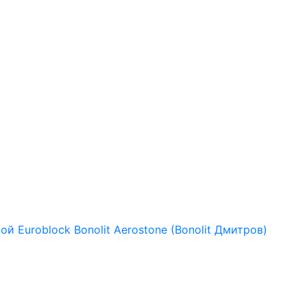
рой
Euroblock
Bonolit
Aerostone (Bonolit Дмитров)