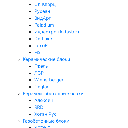
СК Кварц
Русеан
ВидАрт
Paladium
Индастро (Indastro)
De Luxe
LuxoR
Fix
Керамические блоки
Гжель
ЛСР
Wienerberger
Ceglar
Керамзитобетонные блоки
Алексин
RRD
Хоган Рус
Газобетонные блоки
YTONG