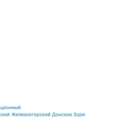
ационный
ский
Железногорский
Донские Зори