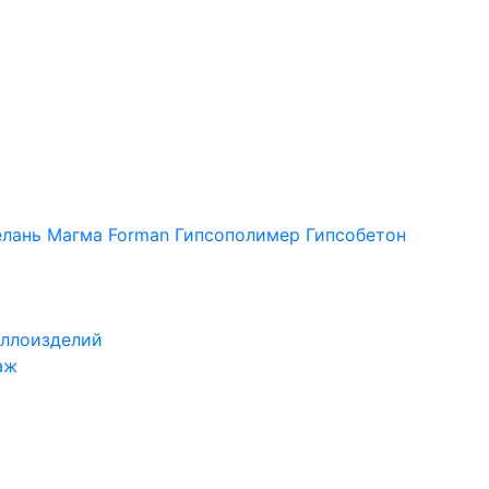
лань
Магма
Forman
Гипсополимер
Гипсобетон
ллоизделий
аж