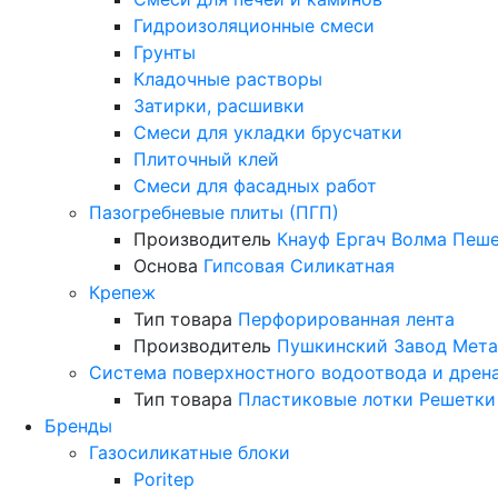
Гидроизоляционные смеси
Грунты
Кладочные растворы
Затирки, расшивки
Смеси для укладки брусчатки
Плиточный клей
Смеси для фасадных работ
Пазогребневые плиты (ПГП)
Производитель
Кнауф
Ергач
Волма
Пеше
Основа
Гипсовая
Силикатная
Крепеж
Тип товара
Перфорированная лента
Производитель
Пушкинский Завод Мета
Система поверхностного водоотвода и дрен
Тип товара
Пластиковые лотки
Решетки
Бренды
Газосиликатные блоки
Poritep