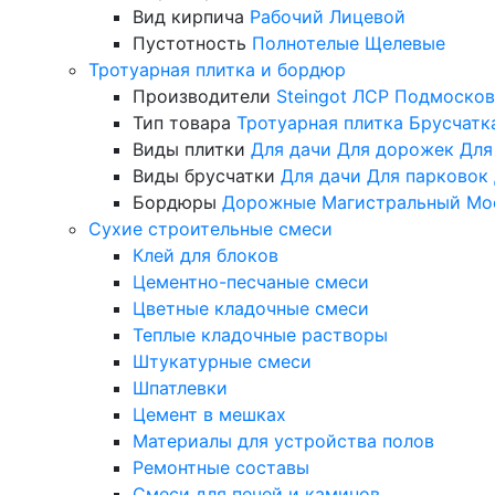
Вид кирпича
Рабочий
Лицевой
Пустотность
Полнотелые
Щелевые
Тротуарная плитка и бордюр
Производители
Steingot
ЛСР
Подмосков
Тип товара
Тротуарная плитка
Брусчатк
Виды плитки
Для дачи
Для дорожек
Для
Виды брусчатки
Для дачи
Для парковок
Бордюры
Дорожные
Магистральный
Мо
Сухие строительные смеси
Клей для блоков
Цементно-песчаные смеси
Цветные кладочные смеси
Теплые кладочные растворы
Штукатурные смеси
Шпатлевки
Цемент в мешках
Материалы для устройства полов
Ремонтные составы
Смеси для печей и каминов