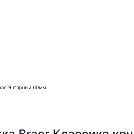
овая Янтарный 60мм
ка Braer Классико кр