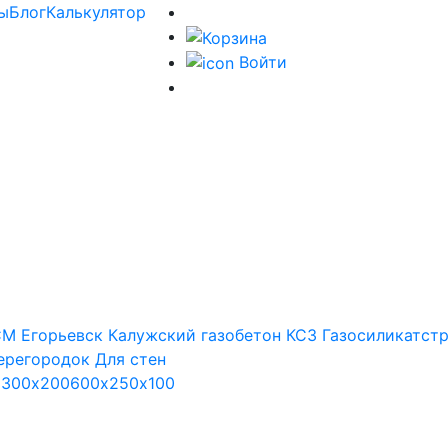
ы
Блог
Калькулятор
Войти
М Егорьевск
Калужский газобетон
КСЗ
Газосиликатст
ерегородок
Для стен
х300х200
600х250х100