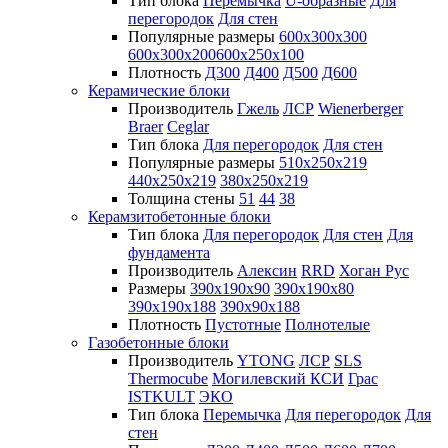
Тип блока
Перемычка
U-образные
Для
перегородок
Для стен
Популярные размеры
600х300х300
600х300х200
600х250х100
Плотность
Д300
Д400
Д500
Д600
Керамические блоки
Производитель
Гжель
ЛСР
Wienerberger
Braer
Ceglar
Тип блока
Для перегородок
Для стен
Популярные размеры
510х250х219
440х250х219
380х250х219
Толщина стены
51
44
38
Керамзитобетонные блоки
Тип блока
Для перегородок
Для стен
Для
фундамента
Производитель
Алексин
RRD
Хоган Рус
Размеры
390х190х90
390х190х80
390х190х188
390х90х188
Плотность
Пустотные
Полнотелые
Газобетонные блоки
Производитель
YTONG
ЛСР
SLS
Thermocube
Могилевский КСИ
Грас
ISTKULT
ЭКО
Тип блока
Перемычка
Для перегородок
Для
стен