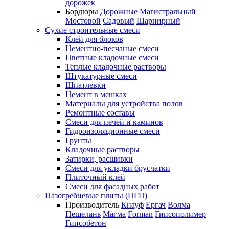
дорожек
Бордюры
Дорожные
Магистральный
Мостовой
Садовый
Шарнирный
Сухие строительные смеси
Клей для блоков
Цементно-песчаные смеси
Цветные кладочные смеси
Теплые кладочные растворы
Штукатурные смеси
Шпатлевки
Цемент в мешках
Материалы для устройства полов
Ремонтные составы
Смеси для печей и каминов
Гидроизоляционные смеси
Грунты
Кладочные растворы
Затирки, расшивки
Смеси для укладки брусчатки
Плиточный клей
Смеси для фасадных работ
Пазогребневые плиты (ПГП)
Производитель
Кнауф
Ергач
Волма
Пешелань
Магма
Forman
Гипсополимер
Гипсобетон