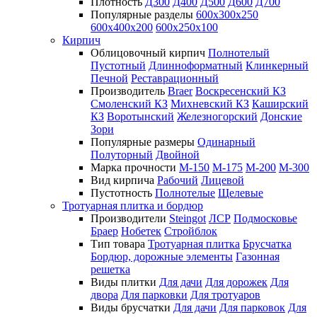
Плотность
Д300
Д400
Д500
Д600
Д700
Популярные разделы
600х300х250
600х400х200
600х250х100
Кирпич
Облицовочный кирпич
Полнотелый
Пустотный
Длинноформатный
Клинкерный
Печной
Реставрационный
Производитель
Braer
Воскресенский КЗ
Смоленский КЗ
Михневский КЗ
Каширский
КЗ
Воротынский
Железногорский
Донские
Зори
Популярные размеры
Одинарный
Полуторный
Двойной
Марка прочности
М-150
М-175
М-200
М-300
Вид кирпича
Рабочий
Лицевой
Пустотность
Полнотелые
Щелевые
Тротуарная плитка и бордюр
Производители
Steingot
ЛСР
Подмосковье
Браер
Нобетек
Стройблок
Тип товара
Тротуарная плитка
Брусчатка
Бордюр, дорожные элементы
Газонная
решетка
Виды плитки
Для дачи
Для дорожек
Для
двора
Для парковки
Для тротуаров
Виды брусчатки
Для дачи
Для парковок
Для