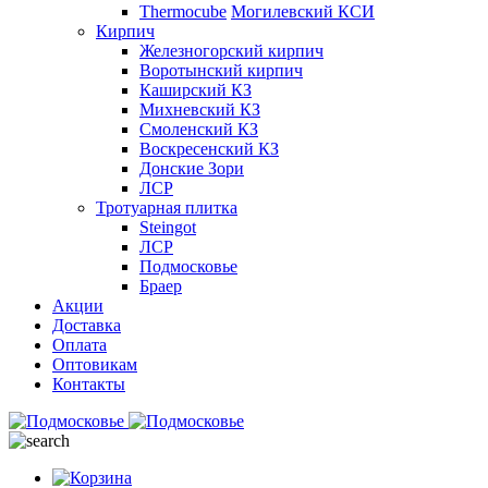
Thermocube
Могилевский КСИ
Кирпич
Железногорский кирпич
Воротынский кирпич
Каширский КЗ
Михневский КЗ
Смоленский КЗ
Воскресенский КЗ
Донские Зори
ЛСР
Тротуарная плитка
Steingot
ЛСР
Подмосковье
Браер
Акции
Доставка
Оплата
Оптовикам
Контакты