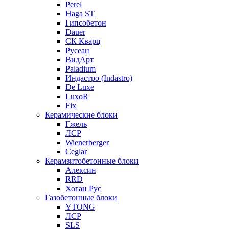
Perel
Haga ST
Гипсобетон
Dauer
СК Кварц
Русеан
ВидАрт
Paladium
Индастро (Indastro)
De Luxe
LuxoR
Fix
Керамические блоки
Гжель
ЛСР
Wienerberger
Ceglar
Керамзитобетонные блоки
Алексин
RRD
Хоган Рус
Газобетонные блоки
YTONG
ЛСР
SLS