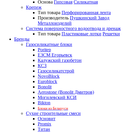
Основа
Гипсовая
Силикатная
Крепеж
Тип товара
Перфорированная лента
Производитель
Пушкинский Завод
Металлоизделий
Система поверхностного водоотвода и дренаж
Тип товара
Пластиковые лотки
Решетки
Бренды
Газосиликатные блоки
Poritep
ЕЗСМ Егорьевск
Калужский газобетон
КСЗ
Газосиликатстрой
NovoBlock
Euroblock
Bonolit
Aerostone (Bonolit Дмитров)
Могилевский КСИ
Bikton
Блоки из Беларуси
Сухие строительные смеси
Основит
Promix
Титан