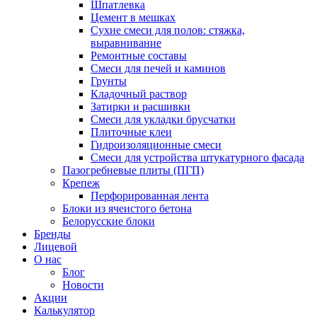
Шпатлевка
Цемент в мешках
Сухие смеси для полов: стяжка,
выравнивание
Ремонтные составы
Смеси для печей и каминов
Грунты
Кладочный раствор
Затирки и расшивки
Смеси для укладки брусчатки
Плиточные клеи
Гидроизоляционные смеси
Смеси для устройства штукатурного фасада
Пазогребневые плиты (ПГП)
Крепеж
Перфорированная лента
Блоки из ячеистого бетона
Белорусские блоки
Бренды
Лицевой
О нас
Блог
Новости
Акции
Калькулятор