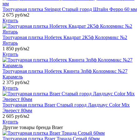
Тротуарная плитка Steingot Старый город Штайн Ферро 60 мм
2 675
руб/м2
Купить
Тротуарная плитка Нобетек Квадрат 2К5ф Колормикс №2
Янтарь
1 850
руб/м2
Купить
Тротуарная плитка Нобетек Квинта 3п8ф Колормикс №27
Карамель
2 375
руб/м2
Купить
Тротуарная плитка Braer Старый город Ландхаус Color Mix
Эверест 80мм
2 605
руб/м2
Купить
Другие товары бренда Braer
Тротуарная плитка Braer Триада Серый 60мм