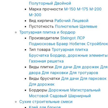
Полуторный
Двойной
Марка прочности
М-150
М-175
М-200
М-300
Вид кирпича
Рабочий
Лицевой
Пустотность
Полнотелые
Щелевые
Тротуарная плитка и бордюр
Производители
Steingot
ЛСР
Подмосковье
Браер
Нобетек
Стройблок
Тип товара
Тротуарная плитка
Брусчатка
Бордюр, дорожные элементы
Газонная решетка
Виды плитки
Для дачи
Для дорожек
Для
двора
Для парковки
Для тротуаров
Виды брусчатки
Для дачи
Для парковок
Для дорожек
Бордюры
Дорожные
Магистральный
Мостовой
Садовый
Шарнирный
Сухие строительные смеси
Клей для блоков