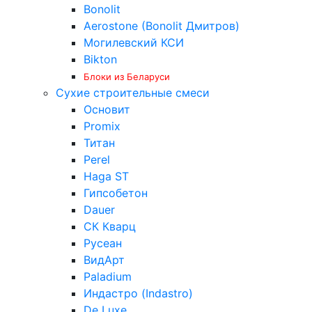
Bonolit
Aerostone (Bonolit Дмитров)
Могилевский КСИ
Bikton
Блоки из Беларуси
Сухие строительные смеси
Основит
Promix
Титан
Perel
Haga ST
Гипсобетон
Dauer
СК Кварц
Русеан
ВидАрт
Paladium
Индастро (Indastro)
De Luxe