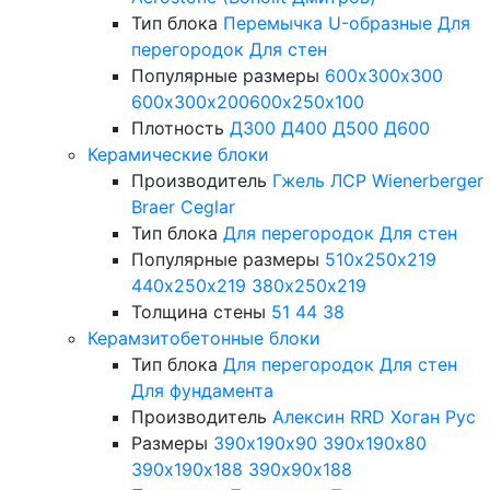
Тип блока
Перемычка
U-образные
Для
перегородок
Для стен
Популярные размеры
600х300х300
600х300х200
600х250х100
Плотность
Д300
Д400
Д500
Д600
Керамические блоки
Производитель
Гжель
ЛСР
Wienerberger
Braer
Ceglar
Тип блока
Для перегородок
Для стен
Популярные размеры
510х250х219
440х250х219
380х250х219
Толщина стены
51
44
38
Керамзитобетонные блоки
Тип блока
Для перегородок
Для стен
Для фундамента
Производитель
Алексин
RRD
Хоган Рус
Размеры
390х190х90
390х190х80
390х190х188
390х90х188