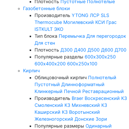
Плотность
Пустотные
Полнотелые
Газобетонные блоки
Производитель
YTONG
ЛСР
SLS
Thermocube
Могилевский КСИ
Грас
ISTKULT
ЭКО
Тип блока
Перемычка
Для перегородок
Для стен
Плотность
Д300
Д400
Д500
Д600
Д700
Популярные разделы
600х300х250
600х400х200
600х250х100
Кирпич
Облицовочный кирпич
Полнотелый
Пустотный
Длинноформатный
Клинкерный
Печной
Реставрационный
Производитель
Braer
Воскресенский КЗ
Смоленский КЗ
Михневский КЗ
Каширский КЗ
Воротынский
Железногорский
Донские Зори
Популярные размеры
Одинарный