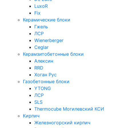
LuxoR
Fix
Керамические блоки
Гжель
ЛСР
Wienerberger
Ceglar
Керамзитобетонные блоки
Алексин
RRD
Хоган Рус
Газобетонные блоки
YTONG
ЛСР
SLS
Thermocube
Могилевский КСИ
Кирпич
Железногорский кирпич