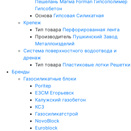
Пешелань
Магма
Forman
Гипсополимер
Гипсобетон
Основа
Гипсовая
Силикатная
Крепеж
Тип товара
Перфорированная лента
Производитель
Пушкинский Завод
Металлоизделий
Система поверхностного водоотвода и
дренаж
Тип товара
Пластиковые лотки
Решетки
Бренды
Газосиликатные блоки
Poritep
ЕЗСМ Егорьевск
Калужский газобетон
КСЗ
Газосиликатстрой
NovoBlock
Euroblock