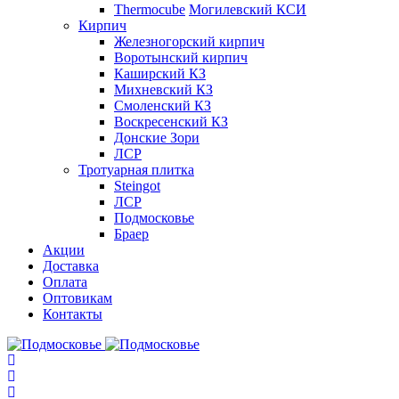
Thermocube
Могилевский КСИ
Кирпич
Железногорский кирпич
Воротынский кирпич
Каширский КЗ
Михневский КЗ
Смоленский КЗ
Воскресенский КЗ
Донские Зори
ЛСР
Тротуарная плитка
Steingot
ЛСР
Подмосковье
Браер
Акции
Доставка
Оплата
Оптовикам
Контакты