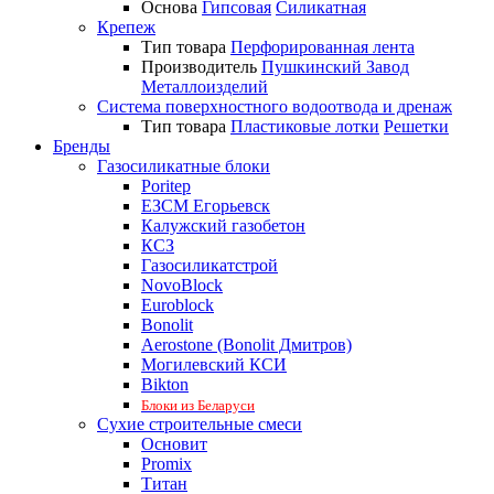
Основа
Гипсовая
Силикатная
Крепеж
Тип товара
Перфорированная лента
Производитель
Пушкинский Завод
Металлоизделий
Система поверхностного водоотвода и дренаж
Тип товара
Пластиковые лотки
Решетки
Бренды
Газосиликатные блоки
Poritep
ЕЗСМ Егорьевск
Калужский газобетон
КСЗ
Газосиликатстрой
NovoBlock
Euroblock
Bonolit
Aerostone (Bonolit Дмитров)
Могилевский КСИ
Bikton
Блоки из Беларуси
Сухие строительные смеси
Основит
Promix
Титан