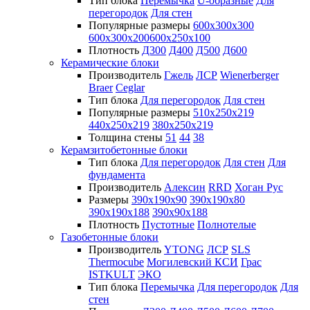
Тип блока
Перемычка
U-образные
Для
перегородок
Для стен
Популярные размеры
600х300х300
600х300х200
600х250х100
Плотность
Д300
Д400
Д500
Д600
Керамические блоки
Производитель
Гжель
ЛСР
Wienerberger
Braer
Ceglar
Тип блока
Для перегородок
Для стен
Популярные размеры
510х250х219
440х250х219
380х250х219
Толщина стены
51
44
38
Керамзитобетонные блоки
Тип блока
Для перегородок
Для стен
Для
фундамента
Производитель
Алексин
RRD
Хоган Рус
Размеры
390х190х90
390х190х80
390х190х188
390х90х188
Плотность
Пустотные
Полнотелые
Газобетонные блоки
Производитель
YTONG
ЛСР
SLS
Thermocube
Могилевский КСИ
Грас
ISTKULT
ЭКО
Тип блока
Перемычка
Для перегородок
Для
стен