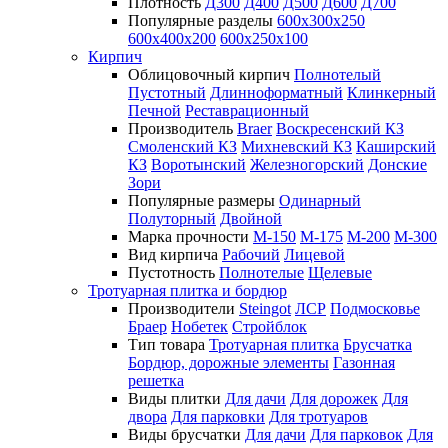
Плотность
Д300
Д400
Д500
Д600
Д700
Популярные разделы
600х300х250
600х400х200
600х250х100
Кирпич
Облицовочный кирпич
Полнотелый
Пустотный
Длинноформатный
Клинкерный
Печной
Реставрационный
Производитель
Braer
Воскресенский КЗ
Смоленский КЗ
Михневский КЗ
Каширский
КЗ
Воротынский
Железногорский
Донские
Зори
Популярные размеры
Одинарный
Полуторный
Двойной
Марка прочности
М-150
М-175
М-200
М-300
Вид кирпича
Рабочий
Лицевой
Пустотность
Полнотелые
Щелевые
Тротуарная плитка и бордюр
Производители
Steingot
ЛСР
Подмосковье
Браер
Нобетек
Стройблок
Тип товара
Тротуарная плитка
Брусчатка
Бордюр, дорожные элементы
Газонная
решетка
Виды плитки
Для дачи
Для дорожек
Для
двора
Для парковки
Для тротуаров
Виды брусчатки
Для дачи
Для парковок
Для