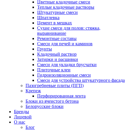
Цветные кладочные смеси
Теплые кладочные растворы
Штукатурные смеси
Шпатлевка
Цемент в мешках
Сухие смеси для полов: стяжка,
выравнивание
Ремонтные составы
Смеси для печей и каминов
Грунты
Кладочный раствор
Затирки и расшивки
Смеси для укладки брусчатки
Плиточные клеи
Гидроизоляционные смеси
Смеси для устройства штукатурного фасада
Пазогребневые плиты (ПГП)
Крепеж
Перфорированная лента
Блоки из ячеистого бетона
Белорусские блоки
Бренды
Лицевой
О нас
Блог