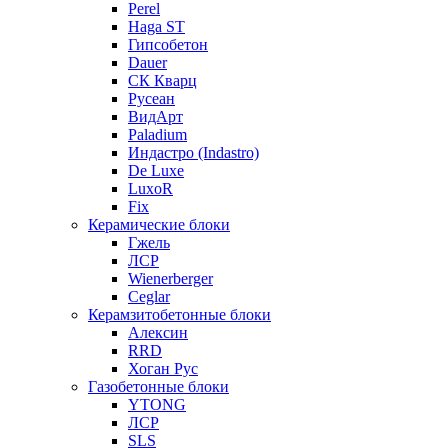
Perel
Haga ST
Гипсобетон
Dauer
СК Кварц
Русеан
ВидАрт
Paladium
Индастро (Indastro)
De Luxe
LuxoR
Fix
Керамические блоки
Гжель
ЛСР
Wienerberger
Ceglar
Керамзитобетонные блоки
Алексин
RRD
Хоган Рус
Газобетонные блоки
YTONG
ЛСР
SLS