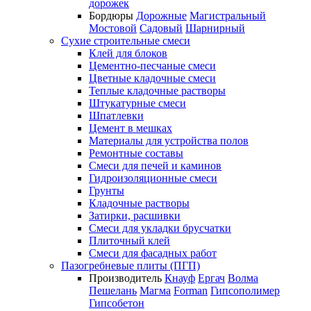
дорожек
Бордюры
Дорожные
Магистральный
Мостовой
Садовый
Шарнирный
Сухие строительные смеси
Клей для блоков
Цементно-песчаные смеси
Цветные кладочные смеси
Теплые кладочные растворы
Штукатурные смеси
Шпатлевки
Цемент в мешках
Материалы для устройства полов
Ремонтные составы
Смеси для печей и каминов
Гидроизоляционные смеси
Грунты
Кладочные растворы
Затирки, расшивки
Смеси для укладки брусчатки
Плиточный клей
Смеси для фасадных работ
Пазогребневые плиты (ПГП)
Производитель
Кнауф
Ергач
Волма
Пешелань
Магма
Forman
Гипсополимер
Гипсобетон