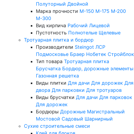
Полуторный
Двойной
Марка прочности
М-150
М-175
М-200
М-300
Вид кирпича
Рабочий
Лицевой
Пустотность
Полнотелые
Щелевые
Тротуарная плитка и бордюр
Производители
Steingot
ЛСР
Подмосковье
Браер
Нобетек
Стройблок
Тип товара
Тротуарная плитка
Брусчатка
Бордюр, дорожные элементы
Газонная решетка
Виды плитки
Для дачи
Для дорожек
Для
двора
Для парковки
Для тротуаров
Виды брусчатки
Для дачи
Для парковок
Для дорожек
Бордюры
Дорожные
Магистральный
Мостовой
Садовый
Шарнирный
Сухие строительные смеси
Клей для блоков