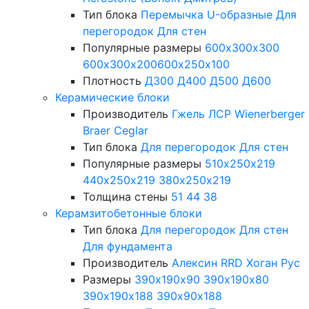
Тип блока
Перемычка
U-образные
Для
перегородок
Для стен
Популярные размеры
600х300х300
600х300х200
600х250х100
Плотность
Д300
Д400
Д500
Д600
Керамические блоки
Производитель
Гжель
ЛСР
Wienerberger
Braer
Ceglar
Тип блока
Для перегородок
Для стен
Популярные размеры
510х250х219
440х250х219
380х250х219
Толщина стены
51
44
38
Керамзитобетонные блоки
Тип блока
Для перегородок
Для стен
Для фундамента
Производитель
Алексин
RRD
Хоган Рус
Размеры
390х190х90
390х190х80
390х190х188
390х90х188