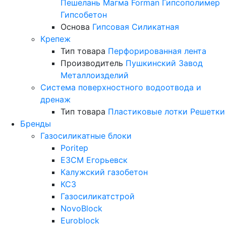
Пешелань
Магма
Forman
Гипсополимер
Гипсобетон
Основа
Гипсовая
Силикатная
Крепеж
Тип товара
Перфорированная лента
Производитель
Пушкинский Завод
Металлоизделий
Система поверхностного водоотвода и
дренаж
Тип товара
Пластиковые лотки
Решетки
Бренды
Газосиликатные блоки
Poritep
ЕЗСМ Егорьевск
Калужский газобетон
КСЗ
Газосиликатстрой
NovoBlock
Euroblock