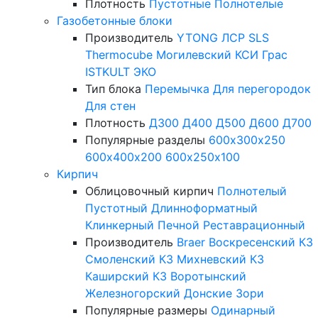
Плотность
Пустотные
Полнотелые
Газобетонные блоки
Производитель
YTONG
ЛСР
SLS
Thermocube
Могилевский КСИ
Грас
ISTKULT
ЭКО
Тип блока
Перемычка
Для перегородок
Для стен
Плотность
Д300
Д400
Д500
Д600
Д700
Популярные разделы
600х300х250
600х400х200
600х250х100
Кирпич
Облицовочный кирпич
Полнотелый
Пустотный
Длинноформатный
Клинкерный
Печной
Реставрационный
Производитель
Braer
Воскресенский КЗ
Смоленский КЗ
Михневский КЗ
Каширский КЗ
Воротынский
Железногорский
Донские Зори
Популярные размеры
Одинарный