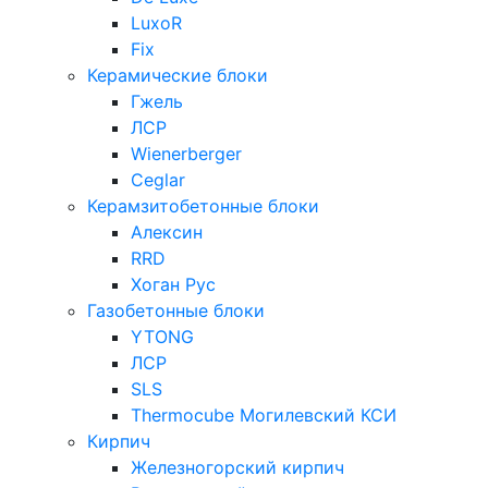
LuxoR
Fix
Керамические блоки
Гжель
ЛСР
Wienerberger
Ceglar
Керамзитобетонные блоки
Алексин
RRD
Хоган Рус
Газобетонные блоки
YTONG
ЛСР
SLS
Thermocube
Могилевский КСИ
Кирпич
Железногорский кирпич