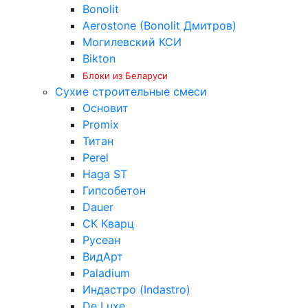
Bonolit
Aerostone (Bonolit Дмитров)
Могилевский КСИ
Bikton
Блоки из Беларуси
Сухие строительные смеси
Основит
Promix
Титан
Perel
Haga ST
Гипсобетон
Dauer
СК Кварц
Русеан
ВидАрт
Paladium
Индастро (Indastro)
De Luxe