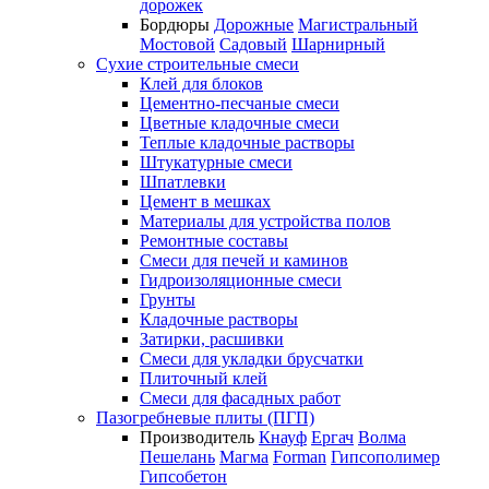
дорожек
Бордюры
Дорожные
Магистральный
Мостовой
Садовый
Шарнирный
Сухие строительные смеси
Клей для блоков
Цементно-песчаные смеси
Цветные кладочные смеси
Теплые кладочные растворы
Штукатурные смеси
Шпатлевки
Цемент в мешках
Материалы для устройства полов
Ремонтные составы
Смеси для печей и каминов
Гидроизоляционные смеси
Грунты
Кладочные растворы
Затирки, расшивки
Смеси для укладки брусчатки
Плиточный клей
Смеси для фасадных работ
Пазогребневые плиты (ПГП)
Производитель
Кнауф
Ергач
Волма
Пешелань
Магма
Forman
Гипсополимер
Гипсобетон