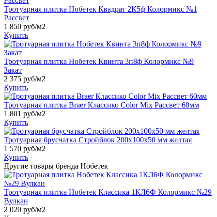
Тротуарная плитка Нобетек Квадрат 2К5ф Колормикс №1
Рассвет
1 850
руб/м2
Купить
Тротуарная плитка Нобетек Квинта 3п8ф Колормикс №9
Закат
2 375
руб/м2
Купить
Тротуарная плитка Braer Классико Color Mix Рассвет 60мм
1 801
руб/м2
Купить
Тротуарная брусчатка Стройблок 200х100х50 мм желтая
1 570
руб/м2
Купить
Другие товары бренда Нобетек
Тротуарная плитка Нобетек Классика 1КЛ6Ф Колормикс №29
Вулкан
2 020
руб/м2