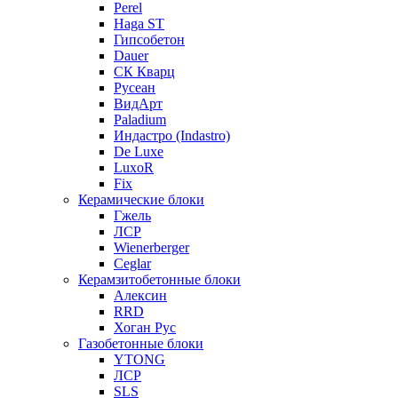
Perel
Haga ST
Гипсобетон
Dauer
СК Кварц
Русеан
ВидАрт
Paladium
Индастро (Indastro)
De Luxe
LuxoR
Fix
Керамические блоки
Гжель
ЛСР
Wienerberger
Ceglar
Керамзитобетонные блоки
Алексин
RRD
Хоган Рус
Газобетонные блоки
YTONG
ЛСР
SLS