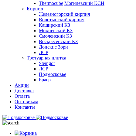
Thermocube
Могилевский КСИ
Кирпич
Железногорский кирпич
Воротынский кирпич
Каширский КЗ
Михневский КЗ
Смоленский КЗ
Воскресенский КЗ
Донские Зори
ЛСР
Тротуарная плитка
Steingot
ЛСР
Подмосковье
Браер
Акции
Доставка
Оплата
Оптовикам
Контакты