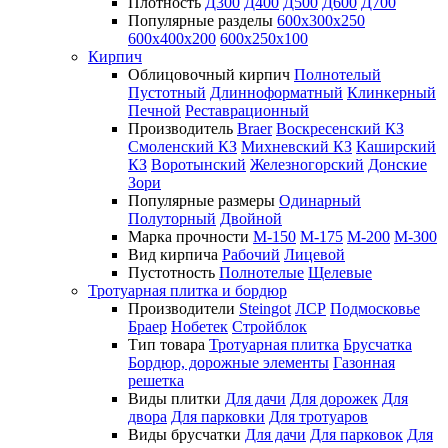
Плотность
Д300
Д400
Д500
Д600
Д700
Популярные разделы
600х300х250
600х400х200
600х250х100
Кирпич
Облицовочный кирпич
Полнотелый
Пустотный
Длинноформатный
Клинкерный
Печной
Реставрационный
Производитель
Braer
Воскресенский КЗ
Смоленский КЗ
Михневский КЗ
Каширский
КЗ
Воротынский
Железногорский
Донские
Зори
Популярные размеры
Одинарный
Полуторный
Двойной
Марка прочности
М-150
М-175
М-200
М-300
Вид кирпича
Рабочий
Лицевой
Пустотность
Полнотелые
Щелевые
Тротуарная плитка и бордюр
Производители
Steingot
ЛСР
Подмосковье
Браер
Нобетек
Стройблок
Тип товара
Тротуарная плитка
Брусчатка
Бордюр, дорожные элементы
Газонная
решетка
Виды плитки
Для дачи
Для дорожек
Для
двора
Для парковки
Для тротуаров
Виды брусчатки
Для дачи
Для парковок
Для