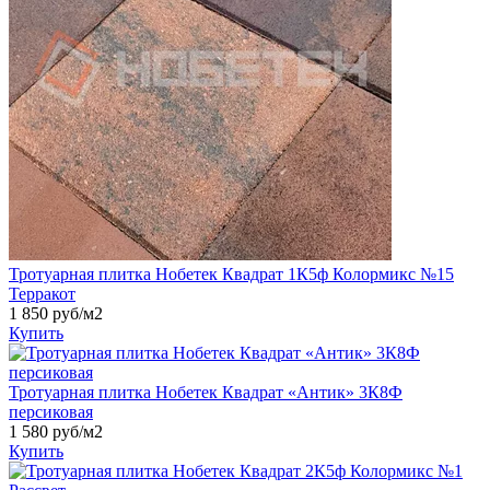
Тротуарная плитка Нобетек Квадрат 1К5ф Колормикс №15
Терракот
1 850
руб/м2
Купить
Тротуарная плитка Нобетек Квадрат «Антик» 3К8Ф
персиковая
1 580
руб/м2
Купить