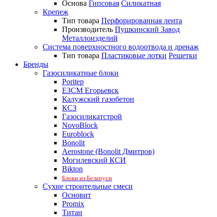
Основа
Гипсовая
Силикатная
Крепеж
Тип товара
Перфорированная лента
Производитель
Пушкинский Завод
Металлоизделий
Система поверхностного водоотвода и дренаж
Тип товара
Пластиковые лотки
Решетки
Бренды
Газосиликатные блоки
Poritep
ЕЗСМ Егорьевск
Калужский газобетон
КСЗ
Газосиликатстрой
NovoBlock
Euroblock
Bonolit
Aerostone (Bonolit Дмитров)
Могилевский КСИ
Bikton
Блоки из Беларуси
Сухие строительные смеси
Основит
Promix
Титан