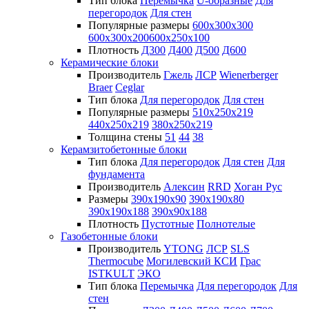
Тип блока
Перемычка
U-образные
Для
перегородок
Для стен
Популярные размеры
600х300х300
600х300х200
600х250х100
Плотность
Д300
Д400
Д500
Д600
Керамические блоки
Производитель
Гжель
ЛСР
Wienerberger
Braer
Ceglar
Тип блока
Для перегородок
Для стен
Популярные размеры
510х250х219
440х250х219
380х250х219
Толщина стены
51
44
38
Керамзитобетонные блоки
Тип блока
Для перегородок
Для стен
Для
фундамента
Производитель
Алексин
RRD
Хоган Рус
Размеры
390х190х90
390х190х80
390х190х188
390х90х188
Плотность
Пустотные
Полнотелые
Газобетонные блоки
Производитель
YTONG
ЛСР
SLS
Thermocube
Могилевский КСИ
Грас
ISTKULT
ЭКО
Тип блока
Перемычка
Для перегородок
Для
стен