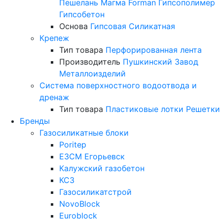
Пешелань
Магма
Forman
Гипсополимер
Гипсобетон
Основа
Гипсовая
Силикатная
Крепеж
Тип товара
Перфорированная лента
Производитель
Пушкинский Завод
Металлоизделий
Система поверхностного водоотвода и
дренаж
Тип товара
Пластиковые лотки
Решетки
Бренды
Газосиликатные блоки
Poritep
ЕЗСМ Егорьевск
Калужский газобетон
КСЗ
Газосиликатстрой
NovoBlock
Euroblock