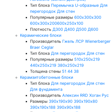
Тип блока
Перемычка
U-образные
Для
перегородок
Для стен
Популярные размеры
600х300х300
600х300х200
600х250х100
Плотность
Д300
Д400
Д500
Д600
Керамические блоки
Производитель
Гжель
ЛСР
Wienerberger
Braer
Ceglar
Тип блока
Для перегородок
Для стен
Популярные размеры
510х250х219
440х250х219
380х250х219
Толщина стены
51
44
38
Керамзитобетонные блоки
Тип блока
Для перегородок
Для стен
Для фундамента
Производитель
Алексин
RRD
Хоган Рус
Размеры
390х190х90
390х190х80
390х190х188
390х90х188