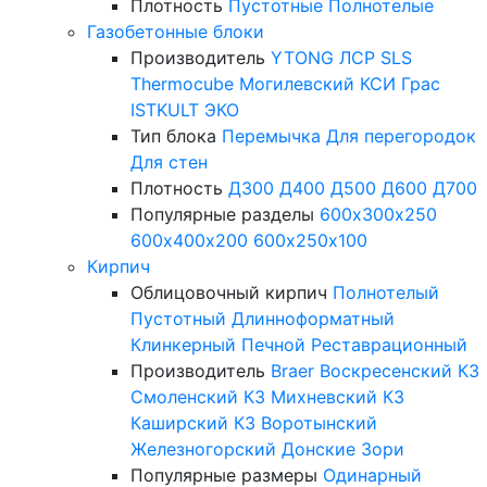
Плотность
Пустотные
Полнотелые
Газобетонные блоки
Производитель
YTONG
ЛСР
SLS
Thermocube
Могилевский КСИ
Грас
ISTKULT
ЭКО
Тип блока
Перемычка
Для перегородок
Для стен
Плотность
Д300
Д400
Д500
Д600
Д700
Популярные разделы
600х300х250
600х400х200
600х250х100
Кирпич
Облицовочный кирпич
Полнотелый
Пустотный
Длинноформатный
Клинкерный
Печной
Реставрационный
Производитель
Braer
Воскресенский КЗ
Смоленский КЗ
Михневский КЗ
Каширский КЗ
Воротынский
Железногорский
Донские Зори
Популярные размеры
Одинарный