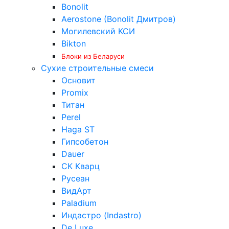
Bonolit
Aerostone (Bonolit Дмитров)
Могилевский КСИ
Bikton
Блоки из Беларуси
Сухие строительные смеси
Основит
Promix
Титан
Perel
Haga ST
Гипсобетон
Dauer
СК Кварц
Русеан
ВидАрт
Paladium
Индастро (Indastro)
De Luxe