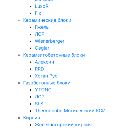
LuxoR
Fix
Керамические блоки
Гжель
ЛСР
Wienerberger
Ceglar
Керамзитобетонные блоки
Алексин
RRD
Хоган Рус
Газобетонные блоки
YTONG
ЛСР
SLS
Thermocube
Могилевский КСИ
Кирпич
Железногорский кирпич