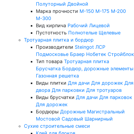
Полуторный
Двойной
Марка прочности
М-150
М-175
М-200
М-300
Вид кирпича
Рабочий
Лицевой
Пустотность
Полнотелые
Щелевые
Тротуарная плитка и бордюр
Производители
Steingot
ЛСР
Подмосковье
Браер
Нобетек
Стройблок
Тип товара
Тротуарная плитка
Брусчатка
Бордюр, дорожные элементы
Газонная решетка
Виды плитки
Для дачи
Для дорожек
Для
двора
Для парковки
Для тротуаров
Виды брусчатки
Для дачи
Для парковок
Для дорожек
Бордюры
Дорожные
Магистральный
Мостовой
Садовый
Шарнирный
Сухие строительные смеси
Клей для блоков