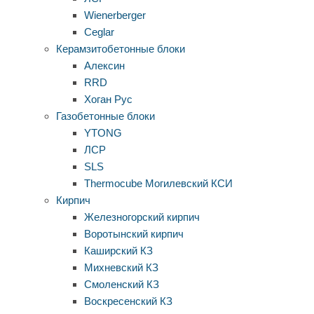
Wienerberger
Ceglar
Керамзитобетонные блоки
Алексин
RRD
Хоган Рус
Газобетонные блоки
YTONG
ЛСР
SLS
Thermocube
Могилевский КСИ
Кирпич
Железногорский кирпич
Воротынский кирпич
Каширский КЗ
Михневский КЗ
Смоленский КЗ
Воскресенский КЗ