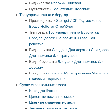
Вид кирпича
Рабочий
Лицевой
Пустотность
Полнотелые
Щелевые
Тротуарная плитка и бордюр
Производители
Steingot
ЛСР
Подмосковье
Браер
Нобетек
Стройблок
Тип товара
Тротуарная плитка
Брусчатка
Бордюр, дорожные элементы
Газонная
решетка
Виды плитки
Для дачи
Для дорожек
Для двора
Для парковки
Для тротуаров
Виды брусчатки
Для дачи
Для парковок
Для
дорожек
Бордюры
Дорожные
Магистральный
Мостовой
Садовый
Шарнирный
Сухие строительные смеси
Клей для блоков
Цементно-песчаные смеси
Цветные кладочные смеси
Теплые кладочные растворы