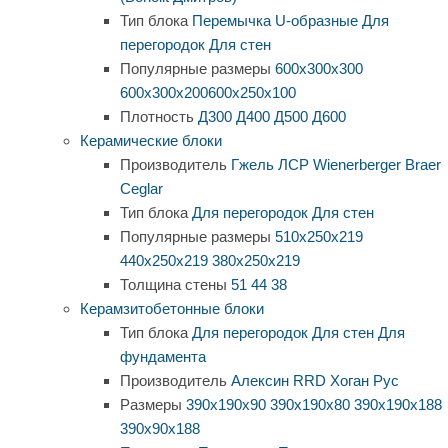
Тип блока
Перемычка
U-образные
Для
перегородок
Для стен
Популярные размеры
600х300х300
600х300х200
600х250х100
Плотность
Д300
Д400
Д500
Д600
Керамические блоки
Производитель
Гжель
ЛСР
Wienerberger
Braer
Ceglar
Тип блока
Для перегородок
Для стен
Популярные размеры
510х250х219
440х250х219
380х250х219
Толщина стены
51
44
38
Керамзитобетонные блоки
Тип блока
Для перегородок
Для стен
Для
фундамента
Производитель
Алексин
RRD
Хоган Рус
Размеры
390х190х90
390х190х80
390х190х188
390х90х188