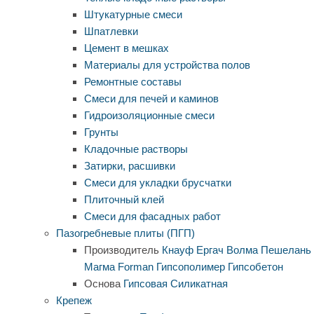
Штукатурные смеси
Шпатлевки
Цемент в мешках
Материалы для устройства полов
Ремонтные составы
Смеси для печей и каминов
Гидроизоляционные смеси
Грунты
Кладочные растворы
Затирки, расшивки
Смеси для укладки брусчатки
Плиточный клей
Смеси для фасадных работ
Пазогребневые плиты (ПГП)
Производитель
Кнауф
Ергач
Волма
Пешелань
Магма
Forman
Гипсополимер
Гипсобетон
Основа
Гипсовая
Силикатная
Крепеж