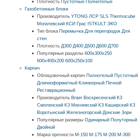
Плотность
Пустотные
Полнотелые
Газобетонные блоки
Производитель
YTONG
ЛСР
SLS
Thermocube
Могилевский КСИ
Грас
ISTKULT
ЭКО
Тип блока
Перемычка
Для перегородок
Для
стен
Плотность
Д300
Д400
Д500
Д600
Д700
Популярные разделы
600х300х250
600х400х200
600х250х100
Кирпич
Облицовочный кирпич
Полнотелый
Пустотный
Длинноформатный
Клинкерный
Печной
Реставрационный
Производитель
Braer
Воскресенский КЗ
Смоленский КЗ
Михневский КЗ
Каширский КЗ
Воротынский
Железногорский
Донские Зори
Популярные размеры
Одинарный
Полуторный
Двойной
Марка прочности
М-150
М-175
М-200
М-300