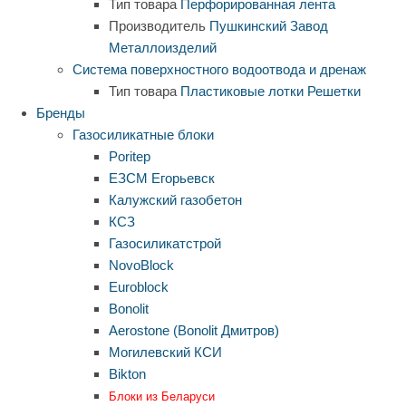
Тип товара
Перфорированная лента
Производитель
Пушкинский Завод
Металлоизделий
Система поверхностного водоотвода и дренаж
Тип товара
Пластиковые лотки
Решетки
Бренды
Газосиликатные блоки
Poritep
ЕЗСМ Егорьевск
Калужский газобетон
КСЗ
Газосиликатстрой
NovoBlock
Euroblock
Bonolit
Aerostone (Bonolit Дмитров)
Могилевский КСИ
Bikton
Блоки из Беларуси