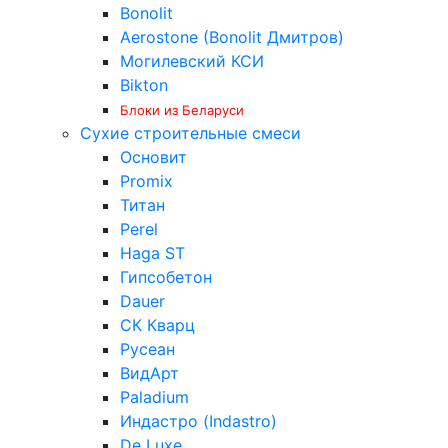
Bonolit
Aerostone (Bonolit Дмитров)
Могилевский КСИ
Bikton
Блоки из Беларуси
Сухие строительные смеси
Основит
Promix
Титан
Perel
Haga ST
Гипсобетон
Dauer
СК Кварц
Русеан
ВидАрт
Paladium
Индастро (Indastro)
De Luxe