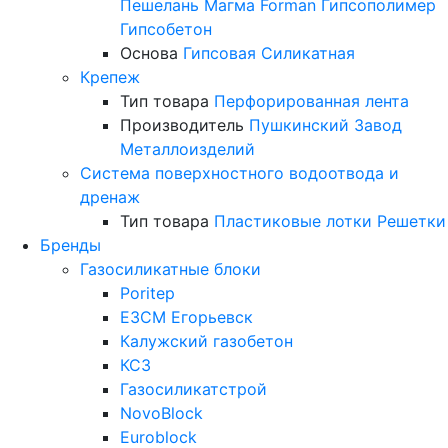
Пешелань
Магма
Forman
Гипсополимер
Гипсобетон
Основа
Гипсовая
Силикатная
Крепеж
Тип товара
Перфорированная лента
Производитель
Пушкинский Завод
Металлоизделий
Система поверхностного водоотвода и
дренаж
Тип товара
Пластиковые лотки
Решетки
Бренды
Газосиликатные блоки
Poritep
ЕЗСМ Егорьевск
Калужский газобетон
КСЗ
Газосиликатстрой
NovoBlock
Euroblock