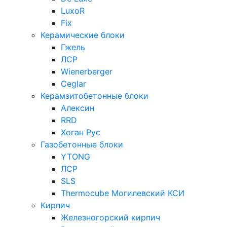
LuxoR
Fix
Керамические блоки
Гжель
ЛСР
Wienerberger
Ceglar
Керамзитобетонные блоки
Алексин
RRD
Хоган Рус
Газобетонные блоки
YTONG
ЛСР
SLS
Thermocube
Могилевский КСИ
Кирпич
Железногорский кирпич