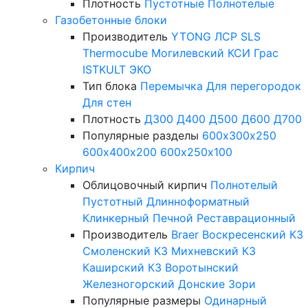
Плотность
Пустотные
Полнотелые
Газобетонные блоки
Производитель
YTONG
ЛСР
SLS
Thermocube
Могилевский КСИ
Грас
ISTKULT
ЭКО
Тип блока
Перемычка
Для перегородок
Для стен
Плотность
Д300
Д400
Д500
Д600
Д700
Популярные разделы
600х300х250
600х400х200
600х250х100
Кирпич
Облицовочный кирпич
Полнотелый
Пустотный
Длинноформатный
Клинкерный
Печной
Реставрационный
Производитель
Braer
Воскресенский КЗ
Смоленский КЗ
Михневский КЗ
Каширский КЗ
Воротынский
Железногорский
Донские Зори
Популярные размеры
Одинарный