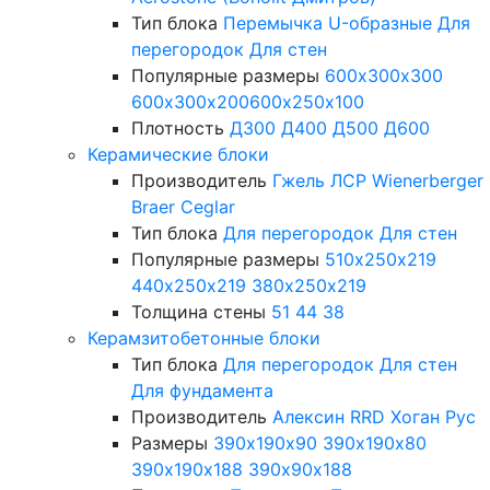
Тип блока
Перемычка
U-образные
Для
перегородок
Для стен
Популярные размеры
600х300х300
600х300х200
600х250х100
Плотность
Д300
Д400
Д500
Д600
Керамические блоки
Производитель
Гжель
ЛСР
Wienerberger
Braer
Ceglar
Тип блока
Для перегородок
Для стен
Популярные размеры
510х250х219
440х250х219
380х250х219
Толщина стены
51
44
38
Керамзитобетонные блоки
Тип блока
Для перегородок
Для стен
Для фундамента
Производитель
Алексин
RRD
Хоган Рус
Размеры
390х190х90
390х190х80
390х190х188
390х90х188