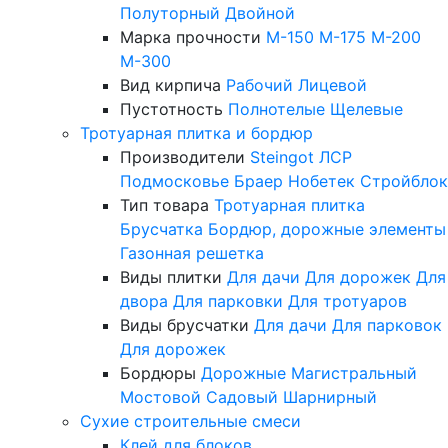
Полуторный
Двойной
Марка прочности
М-150
М-175
М-200
М-300
Вид кирпича
Рабочий
Лицевой
Пустотность
Полнотелые
Щелевые
Тротуарная плитка и бордюр
Производители
Steingot
ЛСР
Подмосковье
Браер
Нобетек
Стройблок
Тип товара
Тротуарная плитка
Брусчатка
Бордюр, дорожные элементы
Газонная решетка
Виды плитки
Для дачи
Для дорожек
Для
двора
Для парковки
Для тротуаров
Виды брусчатки
Для дачи
Для парковок
Для дорожек
Бордюры
Дорожные
Магистральный
Мостовой
Садовый
Шарнирный
Сухие строительные смеси
Клей для блоков