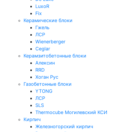
LuxoR
Fix
Керамические блоки
Гжель
ЛСР
Wienerberger
Ceglar
Керамзитобетонные блоки
Алексин
RRD
Хоган Рус
Газобетонные блоки
YTONG
ЛСР
SLS
Thermocube
Могилевский КСИ
Кирпич
Железногорский кирпич