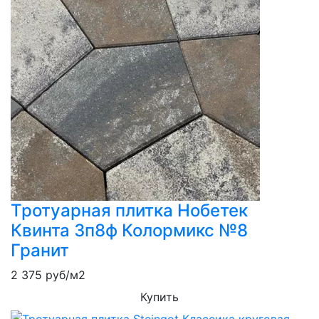
Тротуарная плитка Нобетек
Квинта 3п8ф Колормикс №8
Гранит
2 375
руб/м2
Купить