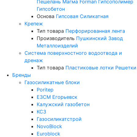
Пешелань
Магма
Forman
Гипсополимер
Гипсобетон
Основа
Гипсовая
Силикатная
Крепеж
Тип товара
Перфорированная лента
Производитель
Пушкинский Завод
Металлоизделий
Система поверхностного водоотвода и
дренаж
Тип товара
Пластиковые лотки
Решетки
Бренды
Газосиликатные блоки
Poritep
ЕЗСМ Егорьевск
Калужский газобетон
КСЗ
Газосиликатстрой
NovoBlock
Euroblock