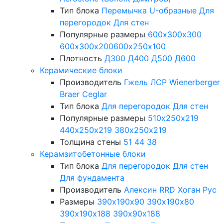
Тип блока
Перемычка
U-образные
Для
перегородок
Для стен
Популярные размеры
600х300х300
600х300х200
600х250х100
Плотность
Д300
Д400
Д500
Д600
Керамические блоки
Производитель
Гжель
ЛСР
Wienerberger
Braer
Ceglar
Тип блока
Для перегородок
Для стен
Популярные размеры
510х250х219
440х250х219
380х250х219
Толщина стены
51
44
38
Керамзитобетонные блоки
Тип блока
Для перегородок
Для стен
Для фундамента
Производитель
Алексин
RRD
Хоган Рус
Размеры
390х190х90
390х190х80
390х190х188
390х90х188