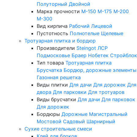
Полуторный
Двойной
Марка прочности
М-150
М-175
М-200
М-300
Вид кирпича
Рабочий
Лицевой
Пустотность
Полнотелые
Щелевые
Тротуарная плитка и бордюр
Производители
Steingot
ЛСР
Подмосковье
Браер
Нобетек
Стройблок
Тип товара
Тротуарная плитка
Брусчатка
Бордюр, дорожные элементы
Газонная решетка
Виды плитки
Для дачи
Для дорожек
Для
двора
Для парковки
Для тротуаров
Виды брусчатки
Для дачи
Для парковок
Для дорожек
Бордюры
Дорожные
Магистральный
Мостовой
Садовый
Шарнирный
Сухие строительные смеси
Клей для блоков