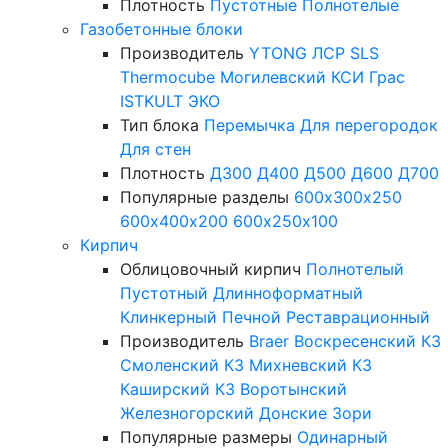
Плотность
Пустотные
Полнотелые
Газобетонные блоки
Производитель
YTONG
ЛСР
SLS
Thermocube
Могилевский КСИ
Грас
ISTKULT
ЭКО
Тип блока
Перемычка
Для перегородок
Для стен
Плотность
Д300
Д400
Д500
Д600
Д700
Популярные разделы
600х300х250
600х400х200
600х250х100
Кирпич
Облицовочный кирпич
Полнотелый
Пустотный
Длинноформатный
Клинкерный
Печной
Реставрационный
Производитель
Braer
Воскресенский КЗ
Смоленский КЗ
Михневский КЗ
Каширский КЗ
Воротынский
Железногорский
Донские Зори
Популярные размеры
Одинарный