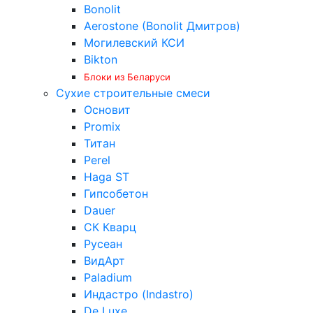
Bonolit
Aerostone (Bonolit Дмитров)
Могилевский КСИ
Bikton
Блоки из Беларуси
Сухие строительные смеси
Основит
Promix
Титан
Perel
Haga ST
Гипсобетон
Dauer
СК Кварц
Русеан
ВидАрт
Paladium
Индастро (Indastro)
De Luxe