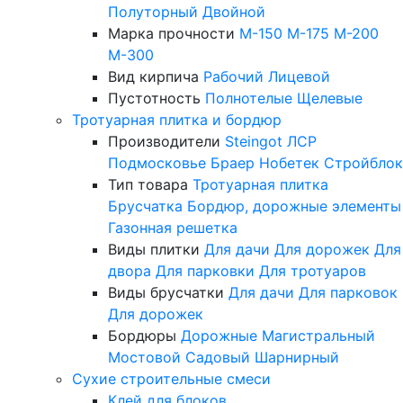
Полуторный
Двойной
Марка прочности
М-150
М-175
М-200
М-300
Вид кирпича
Рабочий
Лицевой
Пустотность
Полнотелые
Щелевые
Тротуарная плитка и бордюр
Производители
Steingot
ЛСР
Подмосковье
Браер
Нобетек
Стройблок
Тип товара
Тротуарная плитка
Брусчатка
Бордюр, дорожные элементы
Газонная решетка
Виды плитки
Для дачи
Для дорожек
Для
двора
Для парковки
Для тротуаров
Виды брусчатки
Для дачи
Для парковок
Для дорожек
Бордюры
Дорожные
Магистральный
Мостовой
Садовый
Шарнирный
Сухие строительные смеси
Клей для блоков