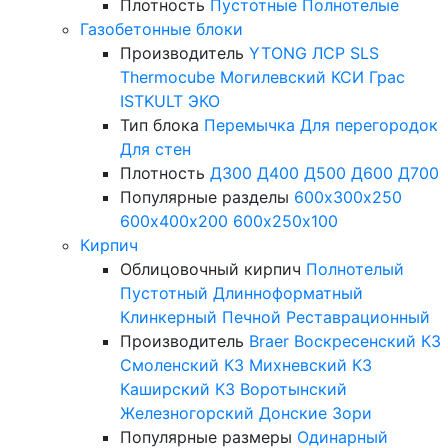
Плотность
Пустотные
Полнотелые
Газобетонные блоки
Производитель
YTONG
ЛСР
SLS
Thermocube
Могилевский КСИ
Грас
ISTKULT
ЭКО
Тип блока
Перемычка
Для перегородок
Для стен
Плотность
Д300
Д400
Д500
Д600
Д700
Популярные разделы
600х300х250
600х400х200
600х250х100
Кирпич
Облицовочный кирпич
Полнотелый
Пустотный
Длинноформатный
Клинкерный
Печной
Реставрационный
Производитель
Braer
Воскресенский КЗ
Смоленский КЗ
Михневский КЗ
Каширский КЗ
Воротынский
Железногорский
Донские Зори
Популярные размеры
Одинарный