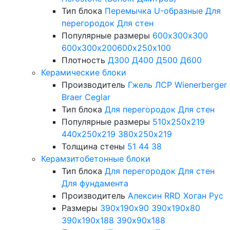
Тип блока
Перемычка
U-образные
Для
перегородок
Для стен
Популярные размеры
600х300х300
600х300х200
600х250х100
Плотность
Д300
Д400
Д500
Д600
Керамические блоки
Производитель
Гжель
ЛСР
Wienerberger
Braer
Ceglar
Тип блока
Для перегородок
Для стен
Популярные размеры
510х250х219
440х250х219
380х250х219
Толщина стены
51
44
38
Керамзитобетонные блоки
Тип блока
Для перегородок
Для стен
Для фундамента
Производитель
Алексин
RRD
Хоган Рус
Размеры
390х190х90
390х190х80
390х190х188
390х90х188