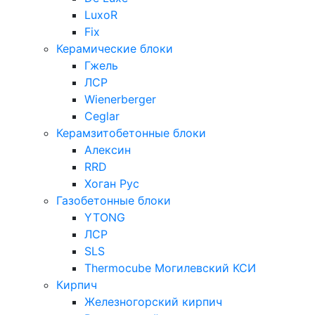
LuxoR
Fix
Керамические блоки
Гжель
ЛСР
Wienerberger
Ceglar
Керамзитобетонные блоки
Алексин
RRD
Хоган Рус
Газобетонные блоки
YTONG
ЛСР
SLS
Thermocube
Могилевский КСИ
Кирпич
Железногорский кирпич