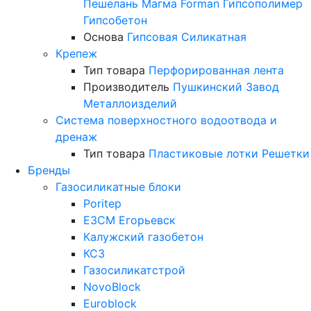
Пешелань
Магма
Forman
Гипсополимер
Гипсобетон
Основа
Гипсовая
Силикатная
Крепеж
Тип товара
Перфорированная лента
Производитель
Пушкинский Завод
Металлоизделий
Система поверхностного водоотвода и
дренаж
Тип товара
Пластиковые лотки
Решетки
Бренды
Газосиликатные блоки
Poritep
ЕЗСМ Егорьевск
Калужский газобетон
КСЗ
Газосиликатстрой
NovoBlock
Euroblock