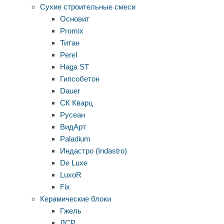
Сухие строительные смеси
Основит
Promix
Титан
Perel
Haga ST
Гипсобетон
Dauer
СК Кварц
Русеан
ВидАрт
Paladium
Индастро (Indastro)
De Luxe
LuxoR
Fix
Керамические блоки
Гжель
ЛСР