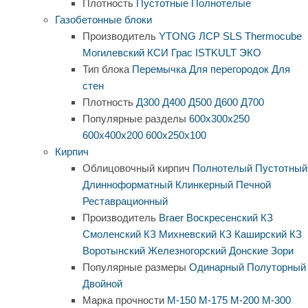
Плотность
Пустотные
Полнотелые
Газобетонные блоки
Производитель
YTONG
ЛСР
SLS
Thermocube
Могилевский КСИ
Грас
ISTKULT
ЭКО
Тип блока
Перемычка
Для перегородок
Для
стен
Плотность
Д300
Д400
Д500
Д600
Д700
Популярные разделы
600х300х250
600х400х200
600х250х100
Кирпич
Облицовочный кирпич
Полнотелый
Пустотный
Длинноформатный
Клинкерный
Печной
Реставрационный
Производитель
Braer
Воскресенский КЗ
Смоленский КЗ
Михневский КЗ
Каширский КЗ
Воротынский
Железногорский
Донские Зори
Популярные размеры
Одинарный
Полуторный
Двойной
Марка прочности
М-150
М-175
М-200
М-300