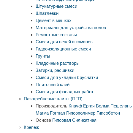
Штукатурные смеси
Шпатлевки
Цемент в мешках
Материалы для устройства полов
Ремонтные составы
Смеси для печей и каминов
Гидроизоляционные смеси
Грунты
Кладочные растворы
Затирки, расшивки
Смеси для укладки брусчатки
Плиточный клей
Смеси для фасадных работ
Пазогребневые плиты (ПГП)
Производитель
Кнауф
Ергач
Волма
Пешелань
Магма
Forman
Гипсополимер
Гипсобетон
Основа
Гипсовая
Силикатная
Крепеж