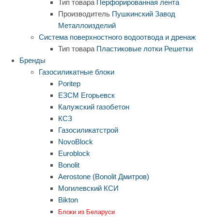
Тип товара
Перфорированная лента
Производитель
Пушкинский Завод
Металлоизделий
Система поверхностного водоотвода и дренаж
Тип товара
Пластиковые лотки
Решетки
Бренды
Газосиликатные блоки
Poritep
ЕЗСМ Егорьевск
Калужский газобетон
КСЗ
Газосиликатстрой
NovoBlock
Euroblock
Bonolit
Aerostone (Bonolit Дмитров)
Могилевский КСИ
Bikton
Блоки из Беларуси