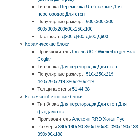
Тип блока
Перемычка
U-образные
Для
перегородок
Для стен
Популярные размеры
600х300х300
600х300х200
600х250х100
Плотность
Д300
Д400
Д500
Д600
Керамические блоки
Производитель
Гжель
ЛСР
Wienerberger
Braer
Ceglar
Тип блока
Для перегородок
Для стен
Популярные размеры
510х250х219
440х250х219
380х250х219
Толщина стены
51
44
38
Керамзитобетонные блоки
Тип блока
Для перегородок
Для стен
Для
фундамента
Производитель
Алексин
RRD
Хоган Рус
Размеры
390х190х90
390х190х80
390х190х188
390х90х188