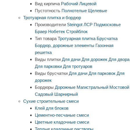
Вид кирпича
Рабочий
Лицевой
Пустотность
Полнотелые
Щелевые
Тротуарная плитка и бордюр
Производители
Steingot
ЛСР
Подмосковье
Браер
Нобетек
Стройблок
Тип товара
Тротуарная плитка
Брусчатка
Бордюр, дорожные элементы
Газонная
решетка
Виды плитки
Для дачи
Для дорожек
Для двора
Для парковки
Для тротуаров
Виды брусчатки
Для дачи
Для парковок
Для
дорожек
Бордюры
Дорожные
Магистральный
Мостовой
Садовый
Шарнирный
Сухие строительные смеси
Клей для блоков
Цементно-песчаные смеси
Цветные кладочные смеси
Теплые кладочные растворы