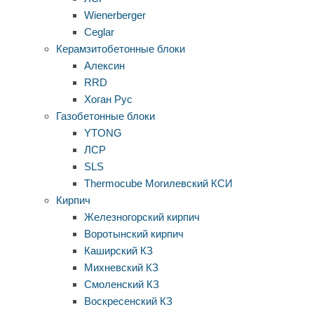
Wienerberger
Ceglar
Керамзитобетонные блоки
Алексин
RRD
Хоган Рус
Газобетонные блоки
YTONG
ЛСР
SLS
Thermocube
Могилевский КСИ
Кирпич
Железногорский кирпич
Воротынский кирпич
Каширский КЗ
Михневский КЗ
Смоленский КЗ
Воскресенский КЗ