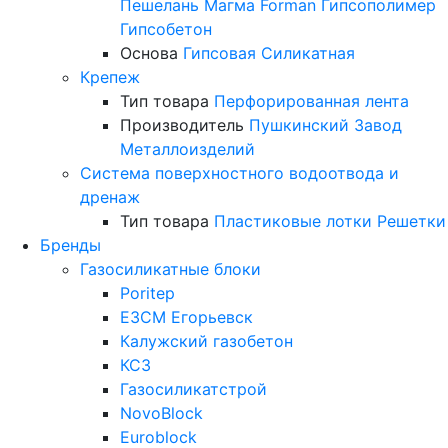
Пешелань
Магма
Forman
Гипсополимер
Гипсобетон
Основа
Гипсовая
Силикатная
Крепеж
Тип товара
Перфорированная лента
Производитель
Пушкинский Завод
Металлоизделий
Система поверхностного водоотвода и
дренаж
Тип товара
Пластиковые лотки
Решетки
Бренды
Газосиликатные блоки
Poritep
ЕЗСМ Егорьевск
Калужский газобетон
КСЗ
Газосиликатстрой
NovoBlock
Euroblock