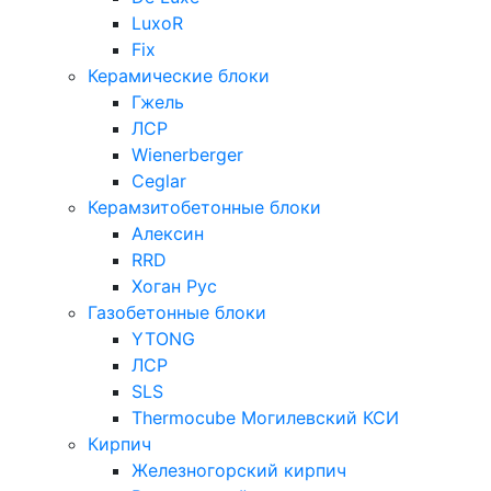
LuxoR
Fix
Керамические блоки
Гжель
ЛСР
Wienerberger
Ceglar
Керамзитобетонные блоки
Алексин
RRD
Хоган Рус
Газобетонные блоки
YTONG
ЛСР
SLS
Thermocube
Могилевский КСИ
Кирпич
Железногорский кирпич