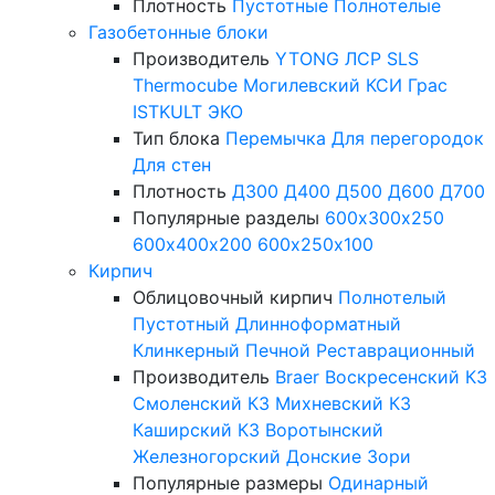
Плотность
Пустотные
Полнотелые
Газобетонные блоки
Производитель
YTONG
ЛСР
SLS
Thermocube
Могилевский КСИ
Грас
ISTKULT
ЭКО
Тип блока
Перемычка
Для перегородок
Для стен
Плотность
Д300
Д400
Д500
Д600
Д700
Популярные разделы
600х300х250
600х400х200
600х250х100
Кирпич
Облицовочный кирпич
Полнотелый
Пустотный
Длинноформатный
Клинкерный
Печной
Реставрационный
Производитель
Braer
Воскресенский КЗ
Смоленский КЗ
Михневский КЗ
Каширский КЗ
Воротынский
Железногорский
Донские Зори
Популярные размеры
Одинарный