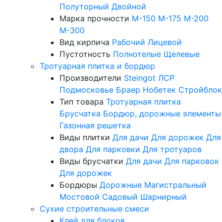
Полуторный
Двойной
Марка прочности
М-150
М-175
М-200
М-300
Вид кирпича
Рабочий
Лицевой
Пустотность
Полнотелые
Щелевые
Тротуарная плитка и бордюр
Производители
Steingot
ЛСР
Подмосковье
Браер
Нобетек
Стройблок
Тип товара
Тротуарная плитка
Брусчатка
Бордюр, дорожные элементы
Газонная решетка
Виды плитки
Для дачи
Для дорожек
Для
двора
Для парковки
Для тротуаров
Виды брусчатки
Для дачи
Для парковок
Для дорожек
Бордюры
Дорожные
Магистральный
Мостовой
Садовый
Шарнирный
Сухие строительные смеси
Клей для блоков