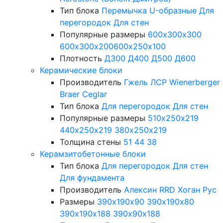
Тип блока
Перемычка
U-образные
Для
перегородок
Для стен
Популярные размеры
600х300х300
600х300х200
600х250х100
Плотность
Д300
Д400
Д500
Д600
Керамические блоки
Производитель
Гжель
ЛСР
Wienerberger
Braer
Ceglar
Тип блока
Для перегородок
Для стен
Популярные размеры
510х250х219
440х250х219
380х250х219
Толщина стены
51
44
38
Керамзитобетонные блоки
Тип блока
Для перегородок
Для стен
Для фундамента
Производитель
Алексин
RRD
Хоган Рус
Размеры
390х190х90
390х190х80
390х190х188
390х90х188