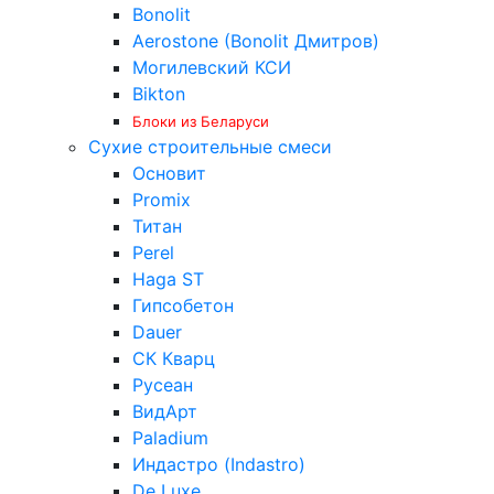
Bonolit
Aerostone (Bonolit Дмитров)
Могилевский КСИ
Bikton
Блоки из Беларуси
Сухие строительные смеси
Основит
Promix
Титан
Perel
Haga ST
Гипсобетон
Dauer
СК Кварц
Русеан
ВидАрт
Paladium
Индастро (Indastro)
De Luxe