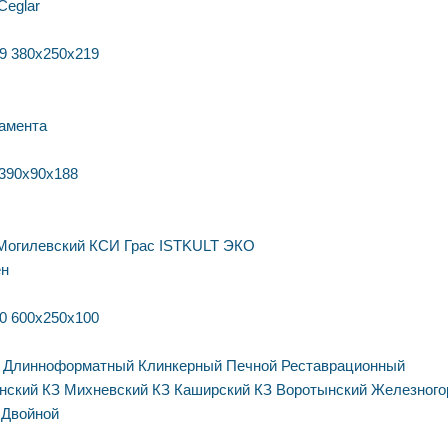
Ceglar
9
380х250х219
амента
390х90х188
Могилевский КСИ
Грас
ISTKULT
ЭКО
ен
0
600х250х100
Длинноформатный
Клинкерный
Печной
Реставрационный
нский КЗ
Михневский КЗ
Каширский КЗ
Воротынский
Железного
Двойной