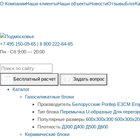
О Компании
Наши клиенты
Наши объекты
Новости
Отзывы
Блог
К
+7 495 150-09-65
|
8 800 222-64-65
Пн - Сб 9:00 — 20:00
Бесплатный расчет
Задать вопрос
Каталог
Газосиликатные блоки
Производитель
Белорусские
Poritep
ЕЗСМ Его
Тип блока
Перемычка
U-образные
Для перегор
Популярные размеры
600х300х300
600х300х20
Плотность
Д300
Д400
Д500
Д600
Керамические блоки