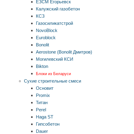
ЕЗСМ Егорьевск
Калужский газобетон
КСЗ
Газосиликатстрой
NovoBlock
Euroblock
Bonolit
Aerostone (Bonolit Дмитров)
Могилевский КСИ
Bikton
Блоки из Беларуси
Сухие строительные смеси
Основит
Promix
Титан
Perel
Haga ST
Гипсобетон
Dauer