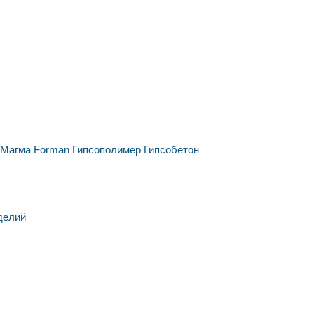
Магма
Forman
Гипсополимер
Гипсобетон
делий