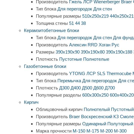
Производитель
Гжель
ЛСР
Wienerberger
Braer
Тип блока
Для перегородок
Для стен
Популярные размеры
510х250х219
440х250х21
Толщина стены
51
44
38
Керамзитобетонные блоки
Тип блока
Для перегородок
Для стен
Для фунд
Производитель
Алексин
RRD
Хоган Рус
Размеры
390х190х90
390х190х80
390х190х188
Плотность
Пустотные
Полнотелые
Газобетонные блоки
Производитель
YTONG
ЛСР
SLS
Thermocube
Тип блока
Перемычка
Для перегородок
Для ст
Плотность
Д300
Д400
Д500
Д600
Д700
Популярные разделы
600х300х250
600х400х20
Кирпич
Облицовочный кирпич
Полнотелый
Пустотный
Производитель
Braer
Воскресенский КЗ
Смоле
Популярные размеры
Одинарный
Полуторный
Марка прочности
М-150
М-175
М-200
М-300