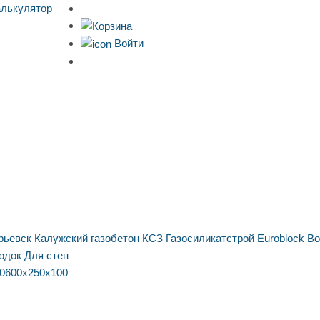
алькулятор
Войти
рьевск
Калужский газобетон
КСЗ
Газосиликатстрой
Euroblock
Bo
одок
Для стен
0
600х250х100