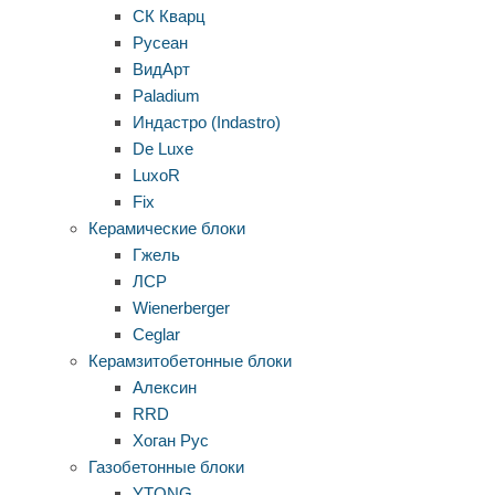
СК Кварц
Русеан
ВидАрт
Paladium
Индастро (Indastro)
De Luxe
LuxoR
Fix
Керамические блоки
Гжель
ЛСР
Wienerberger
Ceglar
Керамзитобетонные блоки
Алексин
RRD
Хоган Рус
Газобетонные блоки
YTONG