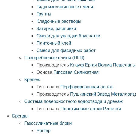
Гидроизоляционные смеси
Грунты
Кладочные растворы
Затирки, расшивки
Смеси для укладки брусчатки
Плиточный клей
Смеси для фасадных работ
Пазогребневые плиты (ПГП)
Производитель
Кнауф
Ергач
Волма
Пешелань
Основа
Гипсовая
Силикатная
Крепеж
Тип товара
Перфорированная лента
Производитель
Пушкинский Завод Металлоиз
Система поверхностного водоотвода и дренаж
Тип товара
Пластиковые лотки
Решетки
Бренды
Газосиликатные блоки
Poritep