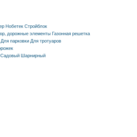
ер
Нобетек
Стройблок
юр, дорожные элементы
Газонная решетка
Для парковки
Для тротуаров
орожек
Садовый
Шарнирный