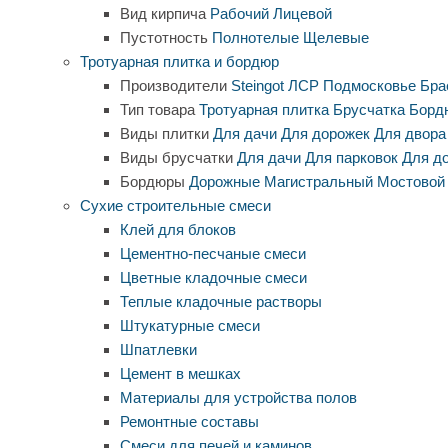
Вид кирпича
Рабочий
Лицевой
Пустотность
Полнотелые
Щелевые
Тротуарная плитка и бордюр
Производители
Steingot
ЛСР
Подмосковье
Бра
Тип товара
Тротуарная плитка
Брусчатка
Борд
Виды плитки
Для дачи
Для дорожек
Для двора
Виды брусчатки
Для дачи
Для парковок
Для д
Бордюры
Дорожные
Магистральный
Мостовой
Сухие строительные смеси
Клей для блоков
Цементно-песчаные смеси
Цветные кладочные смеси
Теплые кладочные растворы
Штукатурные смеси
Шпатлевки
Цемент в мешках
Материалы для устройства полов
Ремонтные составы
Смеси для печей и каминов