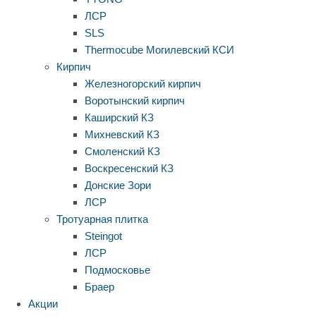
ЛСР
SLS
Thermocube
Могилевский КСИ
Кирпич
Железногорский кирпич
Воротынский кирпич
Каширский КЗ
Михневский КЗ
Смоленский КЗ
Воскресенский КЗ
Донские Зори
ЛСР
Тротуарная плитка
Steingot
ЛСР
Подмосковье
Браер
Акции