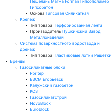
Пешелань
Магма
Forman
Гипсополимер
Гипсобетон
Основа
Гипсовая
Силикатная
Крепеж
Тип товара
Перфорированная лента
Производитель
Пушкинский Завод
Металлоизделий
Система поверхностного водоотвода и
дренаж
Тип товара
Пластиковые лотки
Решетки
Бренды
Газосиликатные блоки
Poritep
ЕЗСМ Егорьевск
Калужский газобетон
КСЗ
Газосиликатстрой
NovoBlock
Euroblock