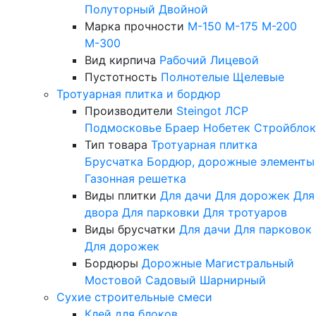
Полуторный
Двойной
Марка прочности
М-150
М-175
М-200
М-300
Вид кирпича
Рабочий
Лицевой
Пустотность
Полнотелые
Щелевые
Тротуарная плитка и бордюр
Производители
Steingot
ЛСР
Подмосковье
Браер
Нобетек
Стройблок
Тип товара
Тротуарная плитка
Брусчатка
Бордюр, дорожные элементы
Газонная решетка
Виды плитки
Для дачи
Для дорожек
Для
двора
Для парковки
Для тротуаров
Виды брусчатки
Для дачи
Для парковок
Для дорожек
Бордюры
Дорожные
Магистральный
Мостовой
Садовый
Шарнирный
Сухие строительные смеси
Клей для блоков