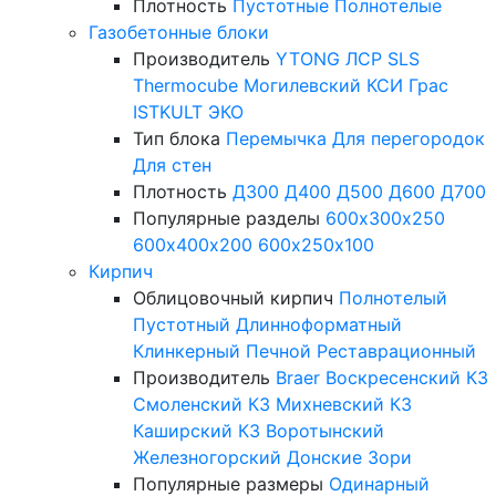
Плотность
Пустотные
Полнотелые
Газобетонные блоки
Производитель
YTONG
ЛСР
SLS
Thermocube
Могилевский КСИ
Грас
ISTKULT
ЭКО
Тип блока
Перемычка
Для перегородок
Для стен
Плотность
Д300
Д400
Д500
Д600
Д700
Популярные разделы
600х300х250
600х400х200
600х250х100
Кирпич
Облицовочный кирпич
Полнотелый
Пустотный
Длинноформатный
Клинкерный
Печной
Реставрационный
Производитель
Braer
Воскресенский КЗ
Смоленский КЗ
Михневский КЗ
Каширский КЗ
Воротынский
Железногорский
Донские Зори
Популярные размеры
Одинарный