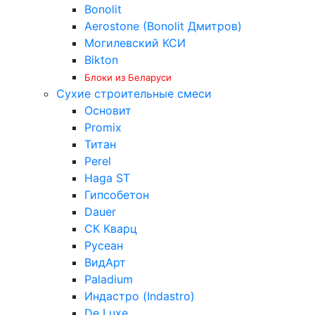
Bonolit
Aerostone (Bonolit Дмитров)
Могилевский КСИ
Bikton
Блоки из Беларуси
Сухие строительные смеси
Основит
Promix
Титан
Perel
Haga ST
Гипсобетон
Dauer
СК Кварц
Русеан
ВидАрт
Paladium
Индастро (Indastro)
De Luxe