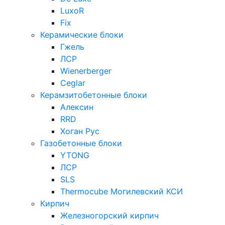
LuxoR
Fix
Керамические блоки
Гжель
ЛСР
Wienerberger
Ceglar
Керамзитобетонные блоки
Алексин
RRD
Хоган Рус
Газобетонные блоки
YTONG
ЛСР
SLS
Thermocube
Могилевский КСИ
Кирпич
Железногорский кирпич