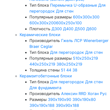
Тип блока
Перемычка
U-образные
Для
перегородок
Для стен
Популярные размеры
600х300х300
600х300х200
600х250х100
Плотность
Д300
Д400
Д500
Д600
Керамические блоки
Производитель
Гжель
ЛСР
Wienerberger
Braer
Ceglar
Тип блока
Для перегородок
Для стен
Популярные размеры
510х250х219
440х250х219
380х250х219
Толщина стены
51
44
38
Керамзитобетонные блоки
Тип блока
Для перегородок
Для стен
Для фундамента
Производитель
Алексин
RRD
Хоган Рус
Размеры
390х190х90
390х190х80
390х190х188
390х90х188