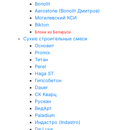
Bonolit
Aerostone (Bonolit Дмитров)
Могилевский КСИ
Bikton
Блоки из Беларуси
Сухие строительные смеси
Основит
Promix
Титан
Perel
Haga ST
Гипсобетон
Dauer
СК Кварц
Русеан
ВидАрт
Paladium
Индастро (Indastro)
De Luxe