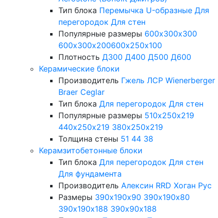
Тип блока
Перемычка
U-образные
Для
перегородок
Для стен
Популярные размеры
600х300х300
600х300х200
600х250х100
Плотность
Д300
Д400
Д500
Д600
Керамические блоки
Производитель
Гжель
ЛСР
Wienerberger
Braer
Ceglar
Тип блока
Для перегородок
Для стен
Популярные размеры
510х250х219
440х250х219
380х250х219
Толщина стены
51
44
38
Керамзитобетонные блоки
Тип блока
Для перегородок
Для стен
Для фундамента
Производитель
Алексин
RRD
Хоган Рус
Размеры
390х190х90
390х190х80
390х190х188
390х90х188