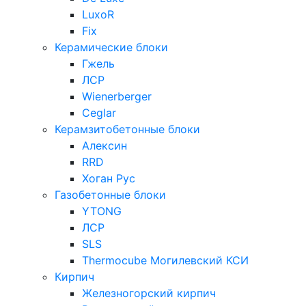
LuxoR
Fix
Керамические блоки
Гжель
ЛСР
Wienerberger
Ceglar
Керамзитобетонные блоки
Алексин
RRD
Хоган Рус
Газобетонные блоки
YTONG
ЛСР
SLS
Thermocube
Могилевский КСИ
Кирпич
Железногорский кирпич