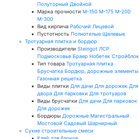
Полуторный
Двойной
Марка прочности
М-150
М-175
М-200
М-300
Вид кирпича
Рабочий
Лицевой
Пустотность
Полнотелые
Щелевые
Тротуарная плитка и бордюр
Производители
Steingot
ЛСР
Подмосковье
Браер
Нобетек
Стройблок
Тип товара
Тротуарная плитка
Брусчатка
Бордюр, дорожные элементы
Газонная решетка
Виды плитки
Для дачи
Для дорожек
Для
двора
Для парковки
Для тротуаров
Виды брусчатки
Для дачи
Для парковок
Для дорожек
Бордюры
Дорожные
Магистральный
Мостовой
Садовый
Шарнирный
Сухие строительные смеси
Клей для блоков