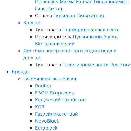
Пешелань
Магма
Forman
Гипсополимер
Гипсобетон
Основа
Гипсовая
Силикатная
Крепеж
Тип товара
Перфорированная лента
Производитель
Пушкинский Завод
Металлоизделий
Система поверхностного водоотвода и
дренаж
Тип товара
Пластиковые лотки
Решетки
Бренды
Газосиликатные блоки
Poritep
ЕЗСМ Егорьевск
Калужский газобетон
КСЗ
Газосиликатстрой
NovoBlock
Euroblock