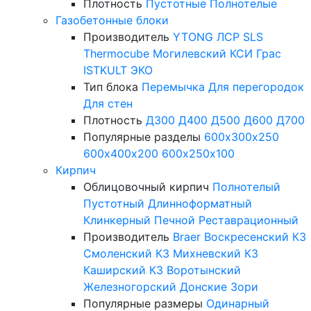
Плотность
Пустотные
Полнотелые
Газобетонные блоки
Производитель
YTONG
ЛСР
SLS
Thermocube
Могилевский КСИ
Грас
ISTKULT
ЭКО
Тип блока
Перемычка
Для перегородок
Для стен
Плотность
Д300
Д400
Д500
Д600
Д700
Популярные разделы
600х300х250
600х400х200
600х250х100
Кирпич
Облицовочный кирпич
Полнотелый
Пустотный
Длинноформатный
Клинкерный
Печной
Реставрационный
Производитель
Braer
Воскресенский КЗ
Смоленский КЗ
Михневский КЗ
Каширский КЗ
Воротынский
Железногорский
Донские Зори
Популярные размеры
Одинарный