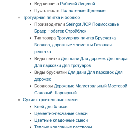
Вид кирпича
Рабочий
Лицевой
Пустотность
Полнотелые
Щелевые
Тротуарная плитка и бордюр
Производители
Steingot
ЛСР
Подмосковье
Браер
Нобетек
Стройблок
Тип товара
Тротуарная плитка
Брусчатка
Бордюр, дорожные элементы
Газонная
решетка
Виды плитки
Для дачи
Для дорожек
Для двора
Для парковки
Для тротуаров
Виды брусчатки
Для дачи
Для парковок
Для
дорожек
Бордюры
Дорожные
Магистральный
Мостовой
Садовый
Шарнирный
Сухие строительные смеси
Клей для блоков
Цементно-песчаные смеси
Цветные кладочные смеси
Теплые кладочные растворы