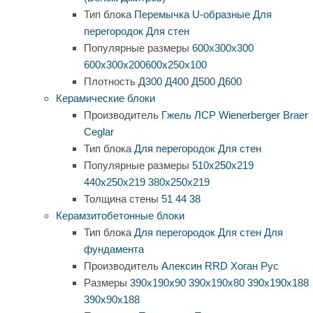
Тип блока
Перемычка
U-образные
Для
перегородок
Для стен
Популярные размеры
600х300х300
600х300х200
600х250х100
Плотность
Д300
Д400
Д500
Д600
Керамические блоки
Производитель
Гжель
ЛСР
Wienerberger
Braer
Ceglar
Тип блока
Для перегородок
Для стен
Популярные размеры
510х250х219
440х250х219
380х250х219
Толщина стены
51
44
38
Керамзитобетонные блоки
Тип блока
Для перегородок
Для стен
Для
фундамента
Производитель
Алексин
RRD
Хоган Рус
Размеры
390х190х90
390х190х80
390х190х188
390х90х188