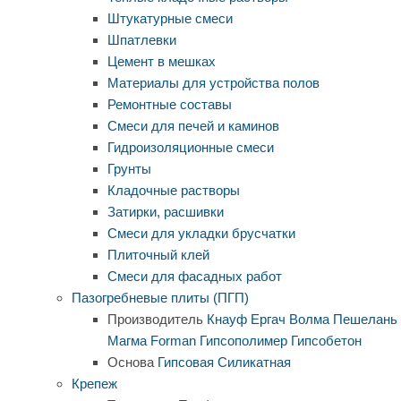
Штукатурные смеси
Шпатлевки
Цемент в мешках
Материалы для устройства полов
Ремонтные составы
Смеси для печей и каминов
Гидроизоляционные смеси
Грунты
Кладочные растворы
Затирки, расшивки
Смеси для укладки брусчатки
Плиточный клей
Смеси для фасадных работ
Пазогребневые плиты (ПГП)
Производитель
Кнауф
Ергач
Волма
Пешелань
Магма
Forman
Гипсополимер
Гипсобетон
Основа
Гипсовая
Силикатная
Крепеж