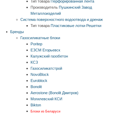
Тип товара
Перфорированная лента
Производитель
Пушкинский Завод
Металлоизделий
Система поверхностного водоотвода и дренаж
Тип товара
Пластиковые лотки
Решетки
Бренды
Газосиликатные блоки
Poritep
ЕЗСМ Егорьевск
Калужский газобетон
КСЗ
Газосиликатстрой
NovoBlock
Euroblock
Bonolit
Aerostone (Bonolit Дмитров)
Могилевский КСИ
Bikton
Блоки из Беларуси