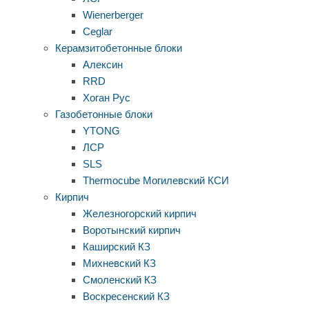
Wienerberger
Ceglar
Керамзитобетонные блоки
Алексин
RRD
Хоган Рус
Газобетонные блоки
YTONG
ЛСР
SLS
Thermocube
Могилевский КСИ
Кирпич
Железногорский кирпич
Воротынский кирпич
Каширский КЗ
Михневский КЗ
Смоленский КЗ
Воскресенский КЗ