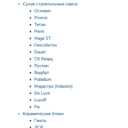
Сухие строительные смеси
Основит
Promix
Титан
Perel
Haga ST
Гипсобетон
Dauer
СК Кварц
Русеан
ВидАрт
Paladium
Индастро (Indastro)
De Luxe
LuxoR
Fix
Керамические блоки
Гжель
ЛСР