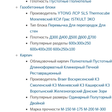
Плотность
Пустотные
Полнотелые
Газобетонные блоки
Производитель
YTONG
ЛСР
SLS
Thermocube
Могилевский КСИ
Грас
ISTKULT
ЭКО
Тип блока
Перемычка
Для перегородок
Для
стен
Плотность
Д300
Д400
Д500
Д600
Д700
Популярные разделы
600х300х250
600х400х200
600х250х100
Кирпич
Облицовочный кирпич
Полнотелый
Пустотный
Длинноформатный
Клинкерный
Печной
Реставрационный
Производитель
Braer
Воскресенский КЗ
Смоленский КЗ
Михневский КЗ
Каширский КЗ
Воротынский
Железногорский
Донские Зори
Популярные размеры
Одинарный
Полуторный
Двойной
Марка прочности
М-150
М-175
М-200
М-300