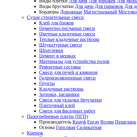
Виды плитки
Для дачи
Для дорожек
Для двор
Виды брусчатки
Для дачи
Для парковок
Для д
Бордюры
Дорожные
Магистральный
Мостово
Сухие строительные смеси
Клей для блоков
Цементно-песчаные смеси
Цветные кладочные смеси
Теплые кладочные растворы
Штукатурные смеси
Шпатлевки
Цемент в мешках
Материалы для устройства полов
Ремонтные составы
Смеси для печей и каминов
Гидроизоляционные смеси
Грунты
Кладочные растворы
Затирки, расшивки
Смеси для укладки брусчатки
Плиточный клей
Смеси для фасадных работ
Пазогребневые плиты (ПГП)
Производитель
Кнауф
Ергач
Волма
Пешелань
Основа
Гипсовая
Силикатная
Крепеж