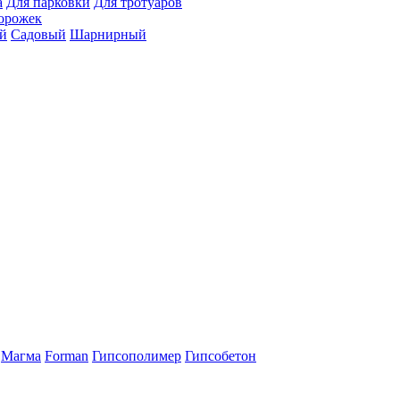
а
Для парковки
Для тротуаров
орожек
й
Садовый
Шарнирный
Магма
Forman
Гипсополимер
Гипсобетон