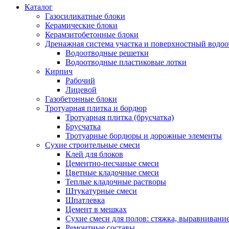
Каталог
Газосиликатные блоки
Керамические блоки
Керамзитобетонные блоки
Дренажная система участка и поверхностный водоо
Водоотводные решетки
Водоотводные пластиковые лотки
Кирпич
Рабочий
Лицевой
Газобетонные блоки
Тротуарная плитка и бордюр
Тротуарная плитка (брусчатка)
Брусчатка
Тротуарные бордюры и дорожные элементы
Сухие строительные смеси
Клей для блоков
Цементно-песчаные смеси
Цветные кладочные смеси
Теплые кладочные растворы
Штукатурные смеси
Шпатлевка
Цемент в мешках
Сухие смеси для полов: стяжка, выравнивани
Ремонтные составы