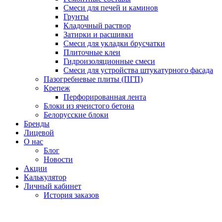
Смеси для печей и каминов
Грунты
Кладочный раствор
Затирки и расшивки
Смеси для укладки брусчатки
Плиточные клеи
Гидроизоляционные смеси
Смеси для устройства штукатурного фасада
Пазогребневые плиты (ПГП)
Крепеж
Перфорированная лента
Блоки из ячеистого бетона
Белорусские блоки
Бренды
Лицевой
О нас
Блог
Новости
Акции
Калькулятор
Личный кабинет
История заказов