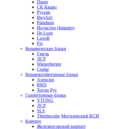
Dauer
СК Кварц
Русеан
ВидАрт
Paladium
Индастро (Indastro)
De Luxe
LuxoR
Fix
Керамические блоки
Гжель
ЛСР
Wienerberger
Ceglar
Керамзитобетонные блоки
Алексин
RRD
Хоган Рус
Газобетонные блоки
YTONG
ЛСР
SLS
Thermocube
Могилевский КСИ
Кирпич
Железногорский кирпич