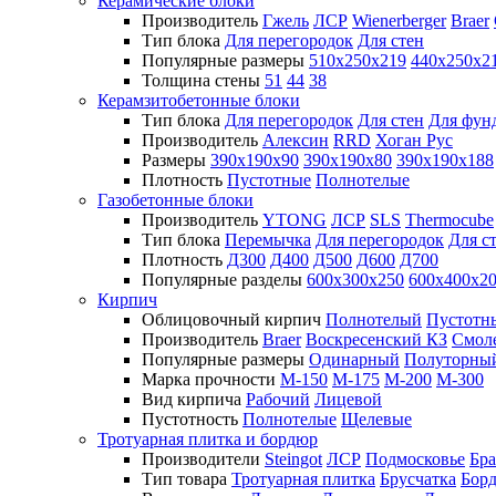
Керамические блоки
Производитель
Гжель
ЛСР
Wienerberger
Braer
Тип блока
Для перегородок
Для стен
Популярные размеры
510х250х219
440х250х2
Толщина стены
51
44
38
Керамзитобетонные блоки
Тип блока
Для перегородок
Для стен
Для фун
Производитель
Алексин
RRD
Хоган Рус
Размеры
390х190х90
390х190х80
390х190х188
Плотность
Пустотные
Полнотелые
Газобетонные блоки
Производитель
YTONG
ЛСР
SLS
Thermocube
Тип блока
Перемычка
Для перегородок
Для с
Плотность
Д300
Д400
Д500
Д600
Д700
Популярные разделы
600х300х250
600х400х2
Кирпич
Облицовочный кирпич
Полнотелый
Пустотн
Производитель
Braer
Воскресенский КЗ
Смол
Популярные размеры
Одинарный
Полуторны
Марка прочности
М-150
М-175
М-200
М-300
Вид кирпича
Рабочий
Лицевой
Пустотность
Полнотелые
Щелевые
Тротуарная плитка и бордюр
Производители
Steingot
ЛСР
Подмосковье
Бра
Тип товара
Тротуарная плитка
Брусчатка
Бор