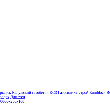
рьевск
Калужский газобетон
КСЗ
Газосиликатстрой
Euroblock
Bo
родок
Для стен
00
600х250х100