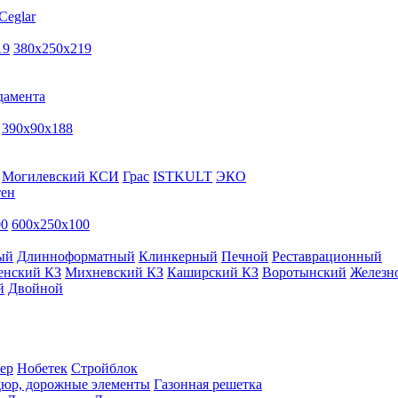
Ceglar
19
380х250х219
дамента
390х90х188
Могилевский КСИ
Грас
ISTKULT
ЭКО
тен
00
600х250х100
ый
Длинноформатный
Клинкерный
Печной
Реставрационный
енский КЗ
Михневский КЗ
Каширский КЗ
Воротынский
Железн
й
Двойной
ер
Нобетек
Стройблок
дюр, дорожные элементы
Газонная решетка