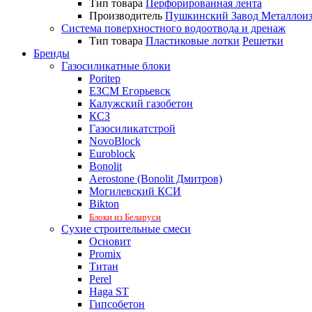
Тип товара
Перфорированная лента
Производитель
Пушкинский Завод Металлои
Система поверхностного водоотвода и дренаж
Тип товара
Пластиковые лотки
Решетки
Бренды
Газосиликатные блоки
Poritep
ЕЗСМ Егорьевск
Калужский газобетон
КСЗ
Газосиликатстрой
NovoBlock
Euroblock
Bonolit
Aerostone (Bonolit Дмитров)
Могилевский КСИ
Bikton
Блоки из Беларуси
Сухие строительные смеси
Основит
Promix
Титан
Perel
Haga ST
Гипсобетон