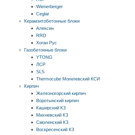
Wienerberger
Ceglar
Керамзитобетонные блоки
Алексин
RRD
Хоган Рус
Газобетонные блоки
YTONG
ЛСР
SLS
Thermocube
Могилевский КСИ
Кирпич
Железногорский кирпич
Воротынский кирпич
Каширский КЗ
Михневский КЗ
Смоленский КЗ
Воскресенский КЗ