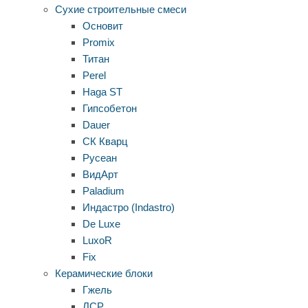
Сухие строительные смеси
Основит
Promix
Титан
Perel
Haga ST
Гипсобетон
Dauer
СК Кварц
Русеан
ВидАрт
Paladium
Индастро (Indastro)
De Luxe
LuxoR
Fix
Керамические блоки
Гжель
ЛСР