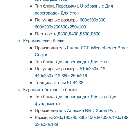
Тип блока
Перемычка
U-образные
Для
перегородок
Для стен
Популярные размеры
600х300х300
600х300х200
600х250х100
Плотность
Д300
Д400
Д500
Д600
Керамические блоки
Производитель
Гжель
ЛСР
Wienerberger
Braer
Ceglar
Тип блока
Для перегородок
Для стен
Популярные размеры
510х250х219
440х250х219
380х250х219
Толщина стены
51
44
38
Керамзитобетонные блоки
Тип блока
Для перегородок
Для стен
Для
фундамента
Производитель
Алексин
RRD
Хоган Рус
Размеры
390х190х90
390х190х80
390х190х188
390х90х188