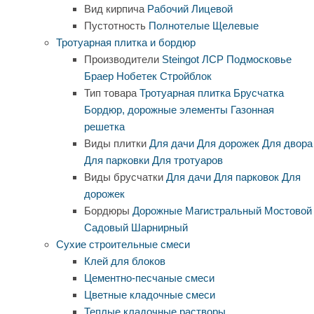
Вид кирпича
Рабочий
Лицевой
Пустотность
Полнотелые
Щелевые
Тротуарная плитка и бордюр
Производители
Steingot
ЛСР
Подмосковье
Браер
Нобетек
Стройблок
Тип товара
Тротуарная плитка
Брусчатка
Бордюр, дорожные элементы
Газонная
решетка
Виды плитки
Для дачи
Для дорожек
Для двора
Для парковки
Для тротуаров
Виды брусчатки
Для дачи
Для парковок
Для
дорожек
Бордюры
Дорожные
Магистральный
Мостовой
Садовый
Шарнирный
Сухие строительные смеси
Клей для блоков
Цементно-песчаные смеси
Цветные кладочные смеси
Теплые кладочные растворы