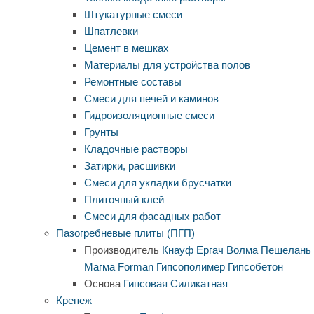
Штукатурные смеси
Шпатлевки
Цемент в мешках
Материалы для устройства полов
Ремонтные составы
Смеси для печей и каминов
Гидроизоляционные смеси
Грунты
Кладочные растворы
Затирки, расшивки
Смеси для укладки брусчатки
Плиточный клей
Смеси для фасадных работ
Пазогребневые плиты (ПГП)
Производитель
Кнауф
Ергач
Волма
Пешелань
Магма
Forman
Гипсополимер
Гипсобетон
Основа
Гипсовая
Силикатная
Крепеж