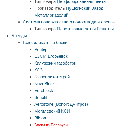
Тип товара
Перфорированная лента
Производитель
Пушкинский Завод
Металлоизделий
Система поверхностного водоотвода и дренаж
Тип товара
Пластиковые лотки
Решетки
Бренды
Газосиликатные блоки
Poritep
ЕЗСМ Егорьевск
Калужский газобетон
КСЗ
Газосиликатстрой
NovoBlock
Euroblock
Bonolit
Aerostone (Bonolit Дмитров)
Могилевский КСИ
Bikton
Блоки из Беларуси