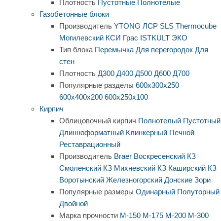
Плотность
Пустотные
Полнотелые
Газобетонные блоки
Производитель
YTONG
ЛСР
SLS
Thermocube
Могилевский КСИ
Грас
ISTKULT
ЭКО
Тип блока
Перемычка
Для перегородок
Для
стен
Плотность
Д300
Д400
Д500
Д600
Д700
Популярные разделы
600х300х250
600х400х200
600х250х100
Кирпич
Облицовочный кирпич
Полнотелый
Пустотный
Длинноформатный
Клинкерный
Печной
Реставрационный
Производитель
Braer
Воскресенский КЗ
Смоленский КЗ
Михневский КЗ
Каширский КЗ
Воротынский
Железногорский
Донские Зори
Популярные размеры
Одинарный
Полуторный
Двойной
Марка прочности
М-150
М-175
М-200
М-300