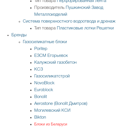
Тип товара
Перфорированная лента
Производитель
Пушкинский Завод
Металлоизделий
Система поверхностного водоотвода и дренаж
Тип товара
Пластиковые лотки
Решетки
Бренды
Газосиликатные блоки
Poritep
ЕЗСМ Егорьевск
Калужский газобетон
КСЗ
Газосиликатстрой
NovoBlock
Euroblock
Bonolit
Aerostone (Bonolit Дмитров)
Могилевский КСИ
Bikton
Блоки из Беларуси