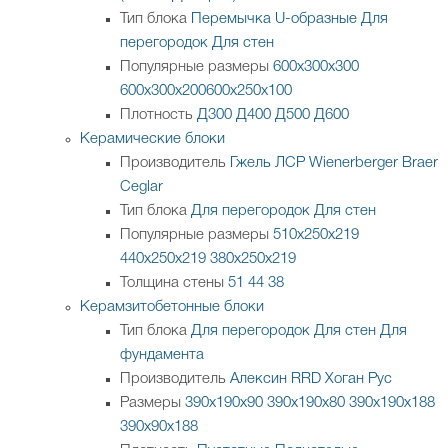
Тип блока
Перемычка
U-образные
Для
перегородок
Для стен
Популярные размеры
600х300х300
600х300х200
600х250х100
Плотность
Д300
Д400
Д500
Д600
Керамические блоки
Производитель
Гжель
ЛСР
Wienerberger
Braer
Ceglar
Тип блока
Для перегородок
Для стен
Популярные размеры
510х250х219
440х250х219
380х250х219
Толщина стены
51
44
38
Керамзитобетонные блоки
Тип блока
Для перегородок
Для стен
Для
фундамента
Производитель
Алексин
RRD
Хоган Рус
Размеры
390х190х90
390х190х80
390х190х188
390х90х188