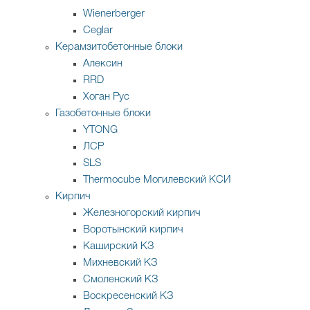
Wienerberger
Ceglar
Керамзитобетонные блоки
Алексин
RRD
Хоган Рус
Газобетонные блоки
YTONG
ЛСР
SLS
Thermocube
Могилевский КСИ
Кирпич
Железногорский кирпич
Воротынский кирпич
Каширский КЗ
Михневский КЗ
Смоленский КЗ
Воскресенский КЗ