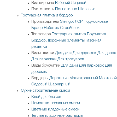
Вид кирпича
Рабочий
Лицевой
Пустотность
Полнотелые
Щелевые
Тротуарная плитка и бордюр
Производители
Steingot
ЛСР
Подмосковье
Браер
Нобетек
Стройблок
Тип товара
Тротуарная плитка
Брусчатка
Бордюр, дорожные элементы
Газонная
решетка
Виды плитки
Для дачи
Для дорожек
Для двора
Для парковки
Для тротуаров
Виды брусчатки
Для дачи
Для парковок
Для
дорожек
Бордюры
Дорожные
Магистральный
Мостовой
Садовый
Шарнирный
Сухие строительные смеси
Клей для блоков
Цементно-песчаные смеси
Цветные кладочные смеси
Теплые кладочные растворы