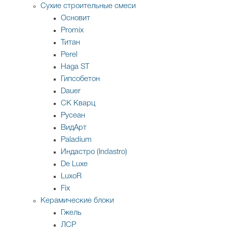
Сухие строительные смеси
Основит
Promix
Титан
Perel
Haga ST
Гипсобетон
Dauer
СК Кварц
Русеан
ВидАрт
Paladium
Индастро (Indastro)
De Luxe
LuxoR
Fix
Керамические блоки
Гжель
ЛСР