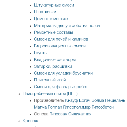
Штукатурные смеси
Шпатлевки
Цемент в мешках
Материалы для устройства полов
Ремонтные составы
Смеси для печей и каминов
Гидроизоляционные смеси
Грунты
Кладочные растворы
Затирки, расшивки
Смеси для укладки брусчатки
Плиточный клей
Смеси для фасадных работ
Пазогребневые плиты (ПГП)
Производитель
Кнауф
Ергач
Волма
Пешелань
Магма
Forman
Гипсополимер
Гипсобетон
Основа
Гипсовая
Силикатная
Крепеж