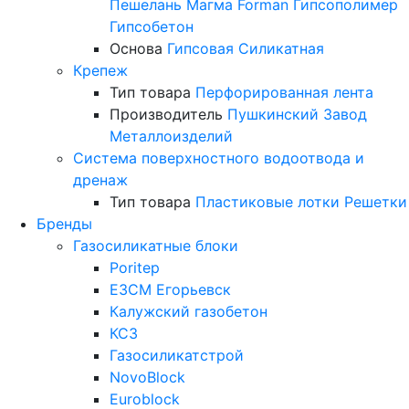
Пешелань
Магма
Forman
Гипсополимер
Гипсобетон
Основа
Гипсовая
Силикатная
Крепеж
Тип товара
Перфорированная лента
Производитель
Пушкинский Завод
Металлоизделий
Система поверхностного водоотвода и
дренаж
Тип товара
Пластиковые лотки
Решетки
Бренды
Газосиликатные блоки
Poritep
ЕЗСМ Егорьевск
Калужский газобетон
КСЗ
Газосиликатстрой
NovoBlock
Euroblock