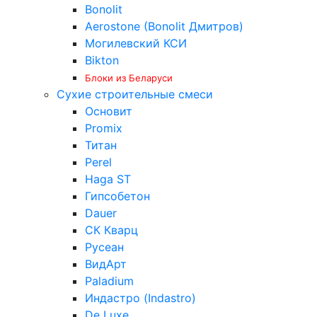
Bonolit
Aerostone (Bonolit Дмитров)
Могилевский КСИ
Bikton
Блоки из Беларуси
Сухие строительные смеси
Основит
Promix
Титан
Perel
Haga ST
Гипсобетон
Dauer
СК Кварц
Русеан
ВидАрт
Paladium
Индастро (Indastro)
De Luxe