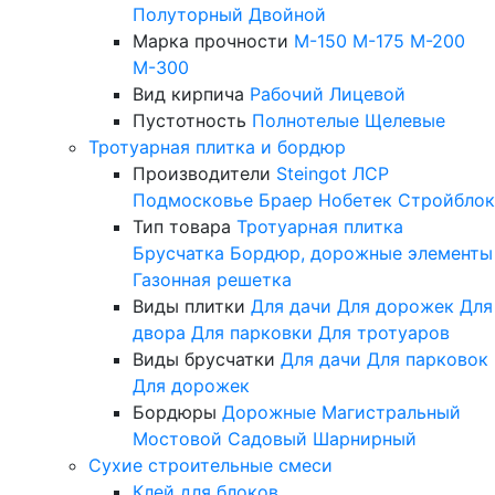
Полуторный
Двойной
Марка прочности
М-150
М-175
М-200
М-300
Вид кирпича
Рабочий
Лицевой
Пустотность
Полнотелые
Щелевые
Тротуарная плитка и бордюр
Производители
Steingot
ЛСР
Подмосковье
Браер
Нобетек
Стройблок
Тип товара
Тротуарная плитка
Брусчатка
Бордюр, дорожные элементы
Газонная решетка
Виды плитки
Для дачи
Для дорожек
Для
двора
Для парковки
Для тротуаров
Виды брусчатки
Для дачи
Для парковок
Для дорожек
Бордюры
Дорожные
Магистральный
Мостовой
Садовый
Шарнирный
Сухие строительные смеси
Клей для блоков