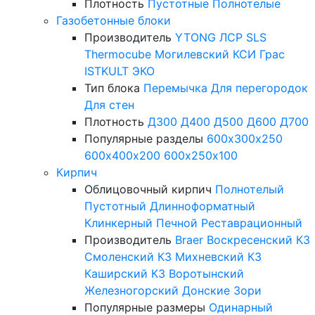
Плотность
Пустотные
Полнотелые
Газобетонные блоки
Производитель
YTONG
ЛСР
SLS
Thermocube
Могилевский КСИ
Грас
ISTKULT
ЭКО
Тип блока
Перемычка
Для перегородок
Для стен
Плотность
Д300
Д400
Д500
Д600
Д700
Популярные разделы
600х300х250
600х400х200
600х250х100
Кирпич
Облицовочный кирпич
Полнотелый
Пустотный
Длинноформатный
Клинкерный
Печной
Реставрационный
Производитель
Braer
Воскресенский КЗ
Смоленский КЗ
Михневский КЗ
Каширский КЗ
Воротынский
Железногорский
Донские Зори
Популярные размеры
Одинарный