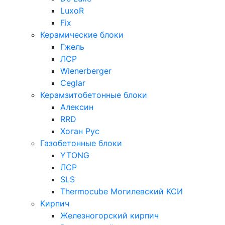
LuxoR
Fix
Керамические блоки
Гжель
ЛСР
Wienerberger
Ceglar
Керамзитобетонные блоки
Алексин
RRD
Хоган Рус
Газобетонные блоки
YTONG
ЛСР
SLS
Thermocube
Могилевский КСИ
Кирпич
Железногорский кирпич