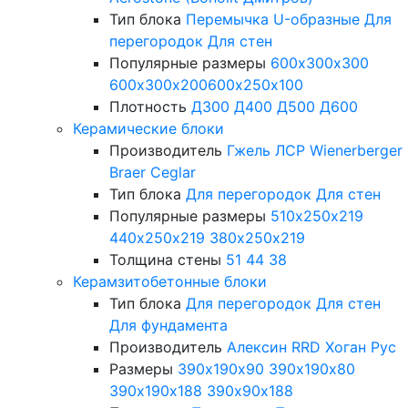
Тип блока
Перемычка
U-образные
Для
перегородок
Для стен
Популярные размеры
600х300х300
600х300х200
600х250х100
Плотность
Д300
Д400
Д500
Д600
Керамические блоки
Производитель
Гжель
ЛСР
Wienerberger
Braer
Ceglar
Тип блока
Для перегородок
Для стен
Популярные размеры
510х250х219
440х250х219
380х250х219
Толщина стены
51
44
38
Керамзитобетонные блоки
Тип блока
Для перегородок
Для стен
Для фундамента
Производитель
Алексин
RRD
Хоган Рус
Размеры
390х190х90
390х190х80
390х190х188
390х90х188