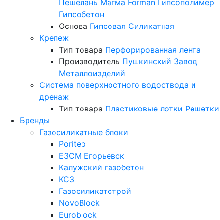
Пешелань
Магма
Forman
Гипсополимер
Гипсобетон
Основа
Гипсовая
Силикатная
Крепеж
Тип товара
Перфорированная лента
Производитель
Пушкинский Завод
Металлоизделий
Система поверхностного водоотвода и
дренаж
Тип товара
Пластиковые лотки
Решетки
Бренды
Газосиликатные блоки
Poritep
ЕЗСМ Егорьевск
Калужский газобетон
КСЗ
Газосиликатстрой
NovoBlock
Euroblock