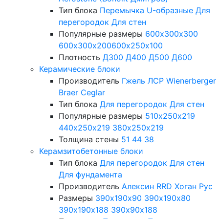
Тип блока
Перемычка
U-образные
Для
перегородок
Для стен
Популярные размеры
600х300х300
600х300х200
600х250х100
Плотность
Д300
Д400
Д500
Д600
Керамические блоки
Производитель
Гжель
ЛСР
Wienerberger
Braer
Ceglar
Тип блока
Для перегородок
Для стен
Популярные размеры
510х250х219
440х250х219
380х250х219
Толщина стены
51
44
38
Керамзитобетонные блоки
Тип блока
Для перегородок
Для стен
Для фундамента
Производитель
Алексин
RRD
Хоган Рус
Размеры
390х190х90
390х190х80
390х190х188
390х90х188