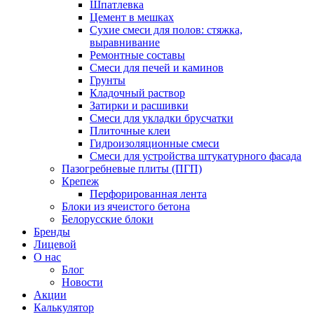
Шпатлевка
Цемент в мешках
Сухие смеси для полов: стяжка,
выравнивание
Ремонтные составы
Смеси для печей и каминов
Грунты
Кладочный раствор
Затирки и расшивки
Смеси для укладки брусчатки
Плиточные клеи
Гидроизоляционные смеси
Смеси для устройства штукатурного фасада
Пазогребневые плиты (ПГП)
Крепеж
Перфорированная лента
Блоки из ячеистого бетона
Белорусские блоки
Бренды
Лицевой
О нас
Блог
Новости
Акции
Калькулятор