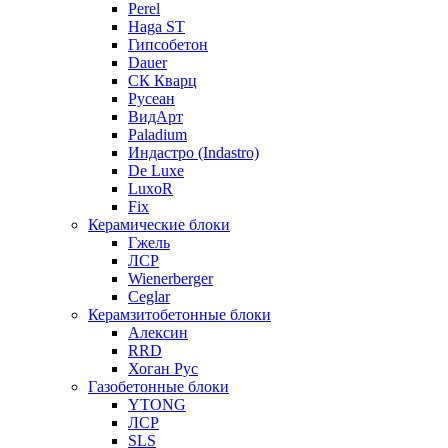
Perel
Haga ST
Гипсобетон
Dauer
СК Кварц
Русеан
ВидАрт
Paladium
Индастро (Indastro)
De Luxe
LuxoR
Fix
Керамические блоки
Гжель
ЛСР
Wienerberger
Ceglar
Керамзитобетонные блоки
Алексин
RRD
Хоган Рус
Газобетонные блоки
YTONG
ЛСР
SLS