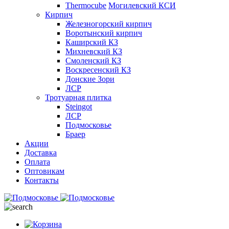
Thermocube
Могилевский КСИ
Кирпич
Железногорский кирпич
Воротынский кирпич
Каширский КЗ
Михневский КЗ
Смоленский КЗ
Воскресенский КЗ
Донские Зори
ЛСР
Тротуарная плитка
Steingot
ЛСР
Подмосковье
Браер
Акции
Доставка
Оплата
Оптовикам
Контакты