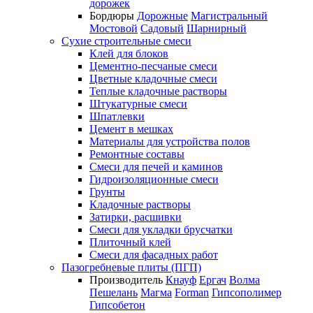
дорожек
Бордюры
Дорожные
Магистральный
Мостовой
Садовый
Шарнирный
Сухие строительные смеси
Клей для блоков
Цементно-песчаные смеси
Цветные кладочные смеси
Теплые кладочные растворы
Штукатурные смеси
Шпатлевки
Цемент в мешках
Материалы для устройства полов
Ремонтные составы
Смеси для печей и каминов
Гидроизоляционные смеси
Грунты
Кладочные растворы
Затирки, расшивки
Смеси для укладки брусчатки
Плиточный клей
Смеси для фасадных работ
Пазогребневые плиты (ПГП)
Производитель
Кнауф
Ергач
Волма
Пешелань
Магма
Forman
Гипсополимер
Гипсобетон