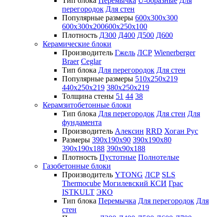
Тип блока
Перемычка
U-образные
Для
перегородок
Для стен
Популярные размеры
600х300х300
600х300х200
600х250х100
Плотность
Д300
Д400
Д500
Д600
Керамические блоки
Производитель
Гжель
ЛСР
Wienerberger
Braer
Ceglar
Тип блока
Для перегородок
Для стен
Популярные размеры
510х250х219
440х250х219
380х250х219
Толщина стены
51
44
38
Керамзитобетонные блоки
Тип блока
Для перегородок
Для стен
Для
фундамента
Производитель
Алексин
RRD
Хоган Рус
Размеры
390х190х90
390х190х80
390х190х188
390х90х188
Плотность
Пустотные
Полнотелые
Газобетонные блоки
Производитель
YTONG
ЛСР
SLS
Thermocube
Могилевский КСИ
Грас
ISTKULT
ЭКО
Тип блока
Перемычка
Для перегородок
Для
стен