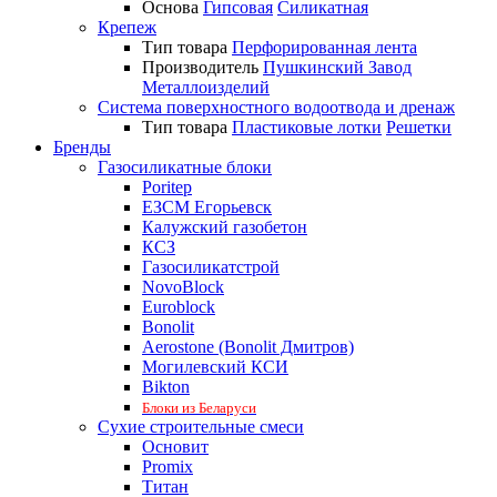
Основа
Гипсовая
Силикатная
Крепеж
Тип товара
Перфорированная лента
Производитель
Пушкинский Завод
Металлоизделий
Система поверхностного водоотвода и дренаж
Тип товара
Пластиковые лотки
Решетки
Бренды
Газосиликатные блоки
Poritep
ЕЗСМ Егорьевск
Калужский газобетон
КСЗ
Газосиликатстрой
NovoBlock
Euroblock
Bonolit
Aerostone (Bonolit Дмитров)
Могилевский КСИ
Bikton
Блоки из Беларуси
Сухие строительные смеси
Основит
Promix
Титан