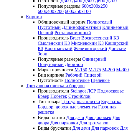
Плотность
Д300
Д400
Д500
Д600
Д700
Популярные разделы
600х300х250
600х400х200
600х250х100
Кирпич
Облицовочный кирпич
Полнотелый
Пустотный
Длинноформатный
Клинкерный
Печной
Реставрационный
Производитель
Braer
Воскресенский КЗ
Смоленский КЗ
Михневский КЗ
Каширский
КЗ
Воротынский
Железногорский
Донские
Зори
Популярные размеры
Одинарный
Полуторный
Двойной
Марка прочности
М-150
М-175
М-200
М-300
Вид кирпича
Рабочий
Лицевой
Пустотность
Полнотелые
Щелевые
Тротуарная плитка и бордюр
Производители
Steingot
ЛСР
Подмосковье
Браер
Нобетек
Стройблок
Тип товара
Тротуарная плитка
Брусчатка
Бордюр, дорожные элементы
Газонная
решетка
Виды плитки
Для дачи
Для дорожек
Для
двора
Для парковки
Для тротуаров
Виды брусчатки
Для дачи
Для парковок
Для