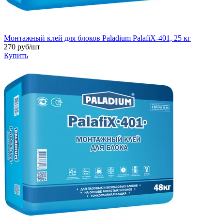
Монтажный клей для блоков Paladium PalafiХ-401, 25 кг
270
руб/шт
Купить