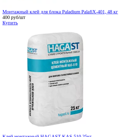
Монтажный клей для блока Paladium PalafiХ-401, 48 кг
400
руб/шт
Купить
Клей монтажный HAGAST KAS-510 25кг