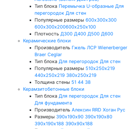
Тип блока
Перемычка
U-образные
Для
перегородок
Для стен
Популярные размеры
600х300х300
600х300х200
600х250х100
Плотность
Д300
Д400
Д500
Д600
Керамические блоки
Производитель
Гжель
ЛСР
Wienerberger
Braer
Ceglar
Тип блока
Для перегородок
Для стен
Популярные размеры
510х250х219
440х250х219
380х250х219
Толщина стены
51
44
38
Керамзитобетонные блоки
Тип блока
Для перегородок
Для стен
Для фундамента
Производитель
Алексин
RRD
Хоган Рус
Размеры
390х190х90
390х190х80
390х190х188
390х90х188