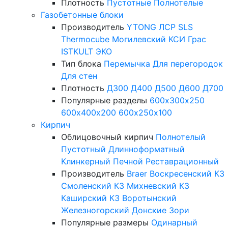
Плотность
Пустотные
Полнотелые
Газобетонные блоки
Производитель
YTONG
ЛСР
SLS
Thermocube
Могилевский КСИ
Грас
ISTKULT
ЭКО
Тип блока
Перемычка
Для перегородок
Для стен
Плотность
Д300
Д400
Д500
Д600
Д700
Популярные разделы
600х300х250
600х400х200
600х250х100
Кирпич
Облицовочный кирпич
Полнотелый
Пустотный
Длинноформатный
Клинкерный
Печной
Реставрационный
Производитель
Braer
Воскресенский КЗ
Смоленский КЗ
Михневский КЗ
Каширский КЗ
Воротынский
Железногорский
Донские Зори
Популярные размеры
Одинарный