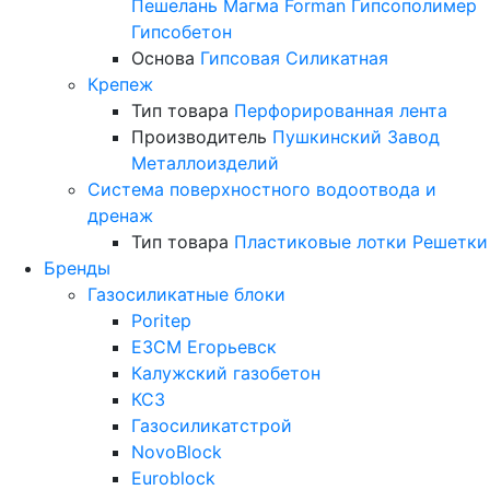
Пешелань
Магма
Forman
Гипсополимер
Гипсобетон
Основа
Гипсовая
Силикатная
Крепеж
Тип товара
Перфорированная лента
Производитель
Пушкинский Завод
Металлоизделий
Система поверхностного водоотвода и
дренаж
Тип товара
Пластиковые лотки
Решетки
Бренды
Газосиликатные блоки
Poritep
ЕЗСМ Егорьевск
Калужский газобетон
КСЗ
Газосиликатстрой
NovoBlock
Euroblock