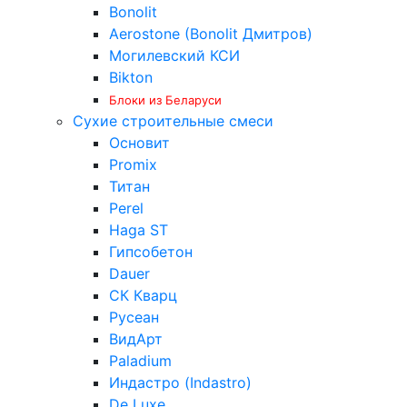
Bonolit
Aerostone (Bonolit Дмитров)
Могилевский КСИ
Bikton
Блоки из Беларуси
Сухие строительные смеси
Основит
Promix
Титан
Perel
Haga ST
Гипсобетон
Dauer
СК Кварц
Русеан
ВидАрт
Paladium
Индастро (Indastro)
De Luxe