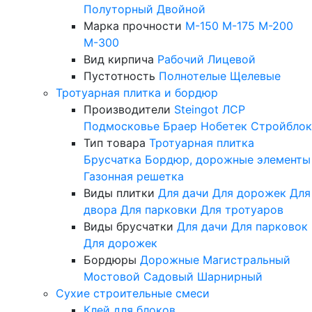
Полуторный
Двойной
Марка прочности
М-150
М-175
М-200
М-300
Вид кирпича
Рабочий
Лицевой
Пустотность
Полнотелые
Щелевые
Тротуарная плитка и бордюр
Производители
Steingot
ЛСР
Подмосковье
Браер
Нобетек
Стройблок
Тип товара
Тротуарная плитка
Брусчатка
Бордюр, дорожные элементы
Газонная решетка
Виды плитки
Для дачи
Для дорожек
Для
двора
Для парковки
Для тротуаров
Виды брусчатки
Для дачи
Для парковок
Для дорожек
Бордюры
Дорожные
Магистральный
Мостовой
Садовый
Шарнирный
Сухие строительные смеси
Клей для блоков