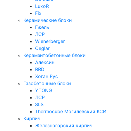
LuxoR
Fix
Керамические блоки
Гжель
ЛСР
Wienerberger
Ceglar
Керамзитобетонные блоки
Алексин
RRD
Хоган Рус
Газобетонные блоки
YTONG
ЛСР
SLS
Thermocube
Могилевский КСИ
Кирпич
Железногорский кирпич