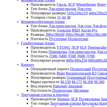
Керамические блоки
Производитель
Гжель
ЛСР
Wienerberger
Braer
Тип блока
Для перегородок
Для стен
Популярные размеры
510х250х219
440х250х2
Толщина стены
51
44
38
Керамзитобетонные блоки
Тип блока
Для перегородок
Для стен
Для фун
Производитель
Алексин
RRD
Хоган Рус
Размеры
390х190х90
390х190х80
390х190х188
Плотность
Пустотные
Полнотелые
Газобетонные блоки
Производитель
YTONG
ЛСР
SLS
Thermocube
Тип блока
Перемычка
Для перегородок
Для с
Плотность
Д300
Д400
Д500
Д600
Д700
Популярные разделы
600х300х250
600х400х2
Кирпич
Облицовочный кирпич
Полнотелый
Пустотн
Производитель
Braer
Воскресенский КЗ
Смол
Популярные размеры
Одинарный
Полуторны
Марка прочности
М-150
М-175
М-200
М-300
Вид кирпича
Рабочий
Лицевой
Пустотность
Полнотелые
Щелевые
Тротуарная плитка и бордюр
Производители
Steingot
ЛСР
Подмосковье
Бра
Тип товара
Тротуарная плитка
Брусчатка
Бор