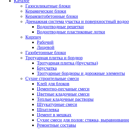
Каталог
Газосиликатные блоки
Керамические блоки
Керамзитобетонные блоки
Дренажная система участка и поверхностный водоо
Водоотводные решетки
Водоотводные пластиковые лотки
Кирпич
Рабочий
Лицевой
Газобетонные блоки
Тротуарная плитка и бордюр
Тротуарная плитка (брусчатка)
Брусчатка
Тротуарные бордюры и дорожные элементы
Сухие строительные смеси
Клей для блоков
Цементно-песчаные смеси
Цветные кладочные смеси
Теплые кладочные растворы
Штукатурные смеси
Шпатлевка
Цемент в мешках
Сухие смеси для полов: стяжка, выравнивани
Ремонтные составы