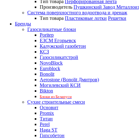
Тип товара
Перфорированная лента
Производитель
Пушкинский Завод Металлои
Система поверхностного водоотвода и дренаж
Тип товара
Пластиковые лотки
Решетки
Бренды
Газосиликатные блоки
Poritep
ЕЗСМ Егорьевск
Калужский газобетон
КСЗ
Газосиликатстрой
NovoBlock
Euroblock
Bonolit
Aerostone (Bonolit Дмитров)
Могилевский КСИ
Bikton
Блоки из Беларуси
Сухие строительные смеси
Основит
Promix
Титан
Perel
Haga ST
Гипсобетон