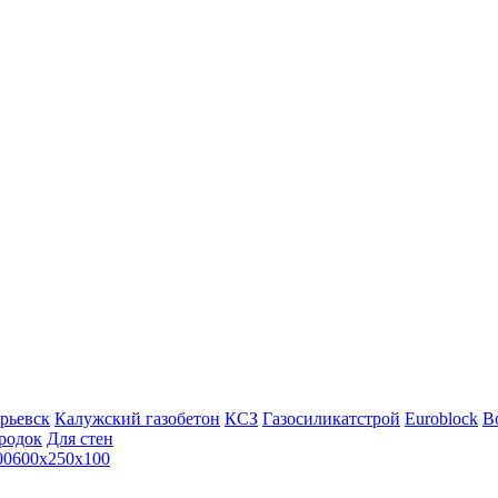
рьевск
Калужский газобетон
КСЗ
Газосиликатстрой
Euroblock
Bo
родок
Для стен
00
600х250х100