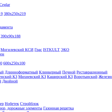
Ceglar
19
380х250х219
дамента
390х90х188
Могилевский КСИ
Грас
ISTKULT
ЭКО
тен
00
600х250х100
ый
Длинноформатный
Клинкерный
Печной
Реставрационный
енский КЗ
Михневский КЗ
Каширский КЗ
Воротынский
Железн
й
Двойной
ер
Нобетек
Стройблок
дюр, дорожные элементы
Газонная решетка