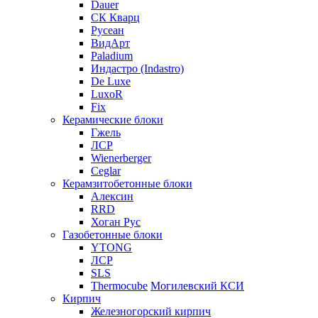
Dauer
СК Кварц
Русеан
ВидАрт
Paladium
Индастро (Indastro)
De Luxe
LuxoR
Fix
Керамические блоки
Гжель
ЛСР
Wienerberger
Ceglar
Керамзитобетонные блоки
Алексин
RRD
Хоган Рус
Газобетонные блоки
YTONG
ЛСР
SLS
Thermocube
Могилевский КСИ
Кирпич
Железногорский кирпич