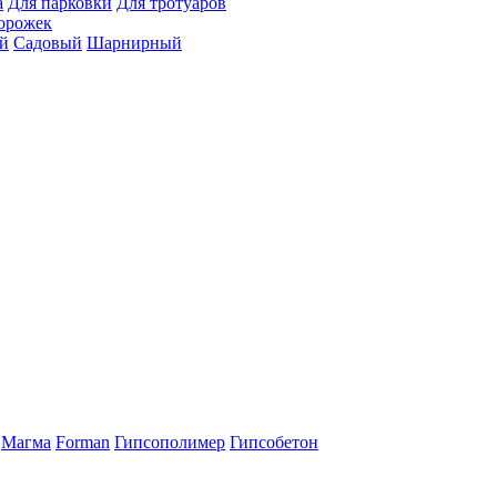
а
Для парковки
Для тротуаров
орожек
й
Садовый
Шарнирный
Магма
Forman
Гипсополимер
Гипсобетон