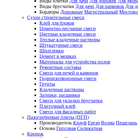
Виды плитки
Для дачи
Для дорожек
Для двор
Виды брусчатки
Для дачи
Для парковок
Для д
Бордюры
Дорожные
Магистральный
Мостово
Сухие строительные смеси
Клей для блоков
Цементно-песчаные смеси
Цветные кладочные смеси
Теплые кладочные растворы
Штукатурные смеси
Шпатлевки
Цемент в мешках
Материалы для устройства полов
Ремонтные составы
Смеси для печей и каминов
Гидроизоляционные смеси
Грунты
Кладочные растворы
Затирки, расшивки
Смеси для укладки брусчатки
Плиточный клей
Смеси для фасадных работ
Пазогребневые плиты (ПГП)
Производитель
Кнауф
Ергач
Волма
Пешелань
Основа
Гипсовая
Силикатная
Крепеж