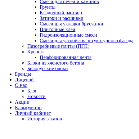
Смеси для печей и каминов
Грунты
Кладочный раствор
Затирки и расшивки
Смеси для укладки брусчатки
Плиточные клеи
Гидроизоляционные смеси
Смеси для устройства штукатурного фасада
Пазогребневые плиты (ПГП)
Крепеж
Перфорированная лента
Блоки из ячеистого бетона
Белорусские блоки
Бренды
Лицевой
О нас
Блог
Новости
Акции
Калькулятор
Личный кабинет
История заказов