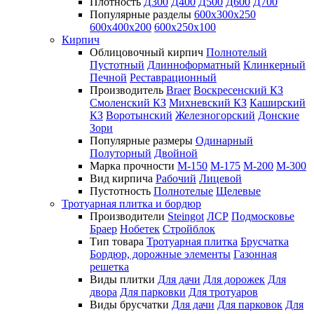
Плотность
Д300
Д400
Д500
Д600
Д700
Популярные разделы
600х300х250
600х400х200
600х250х100
Кирпич
Облицовочный кирпич
Полнотелый
Пустотный
Длинноформатный
Клинкерный
Печной
Реставрационный
Производитель
Braer
Воскресенский КЗ
Смоленский КЗ
Михневский КЗ
Каширский
КЗ
Воротынский
Железногорский
Донские
Зори
Популярные размеры
Одинарный
Полуторный
Двойной
Марка прочности
М-150
М-175
М-200
М-300
Вид кирпича
Рабочий
Лицевой
Пустотность
Полнотелые
Щелевые
Тротуарная плитка и бордюр
Производители
Steingot
ЛСР
Подмосковье
Браер
Нобетек
Стройблок
Тип товара
Тротуарная плитка
Брусчатка
Бордюр, дорожные элементы
Газонная
решетка
Виды плитки
Для дачи
Для дорожек
Для
двора
Для парковки
Для тротуаров
Виды брусчатки
Для дачи
Для парковок
Для