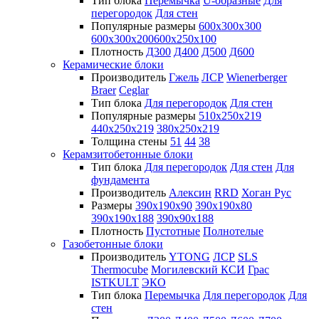
Тип блока
Перемычка
U-образные
Для
перегородок
Для стен
Популярные размеры
600х300х300
600х300х200
600х250х100
Плотность
Д300
Д400
Д500
Д600
Керамические блоки
Производитель
Гжель
ЛСР
Wienerberger
Braer
Ceglar
Тип блока
Для перегородок
Для стен
Популярные размеры
510х250х219
440х250х219
380х250х219
Толщина стены
51
44
38
Керамзитобетонные блоки
Тип блока
Для перегородок
Для стен
Для
фундамента
Производитель
Алексин
RRD
Хоган Рус
Размеры
390х190х90
390х190х80
390х190х188
390х90х188
Плотность
Пустотные
Полнотелые
Газобетонные блоки
Производитель
YTONG
ЛСР
SLS
Thermocube
Могилевский КСИ
Грас
ISTKULT
ЭКО
Тип блока
Перемычка
Для перегородок
Для
стен