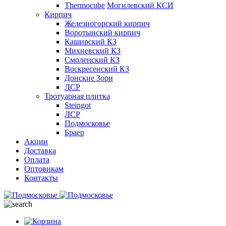
Thermocube
Могилевский КСИ
Кирпич
Железногорский кирпич
Воротынский кирпич
Каширский КЗ
Михневский КЗ
Смоленский КЗ
Воскресенский КЗ
Донские Зори
ЛСР
Тротуарная плитка
Steingot
ЛСР
Подмосковье
Браер
Акции
Доставка
Оплата
Оптовикам
Контакты