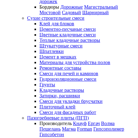
дорожек
Бордюры
Дорожные
Магистральный
Мостовой
Садовый
Шарнирный
Сухие строительные смеси
Клей для блоков
Цементно-песчаные смеси
Цветные кладочные смеси
Теплые кладочные растворы
Штукатурные смеси
Шпатлевки
Цемент в мешках
Материалы для устройства полов
Ремонтные составы
Смеси для печей и каминов
Гидроизоляционные смеси
Грунты
Кладочные растворы
Затирки, расшивки
Смеси для укладки брусчатки
Плиточный клей
Смеси для фасадных работ
Пазогребневые плиты (ПГП)
Производитель
Кнауф
Ергач
Волма
Пешелань
Магма
Forman
Гипсополимер
Гипсобетон