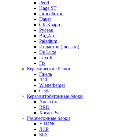
Perel
Haga ST
Гипсобетон
Dauer
СК Кварц
Русеан
ВидАрт
Paladium
Индастро (Indastro)
De Luxe
LuxoR
Fix
Керамические блоки
Гжель
ЛСР
Wienerberger
Ceglar
Керамзитобетонные блоки
Алексин
RRD
Хоган Рус
Газобетонные блоки
YTONG
ЛСР
SLS