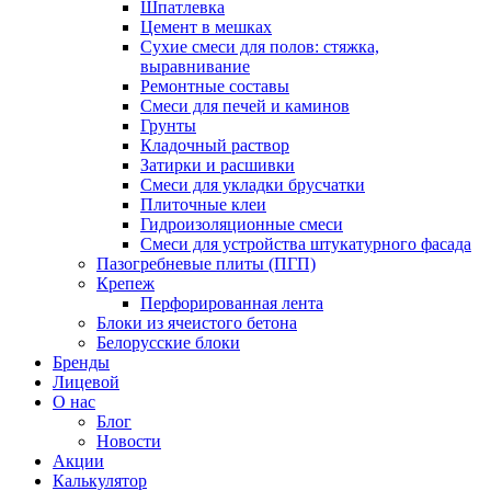
Шпатлевка
Цемент в мешках
Сухие смеси для полов: стяжка,
выравнивание
Ремонтные составы
Смеси для печей и каминов
Грунты
Кладочный раствор
Затирки и расшивки
Смеси для укладки брусчатки
Плиточные клеи
Гидроизоляционные смеси
Смеси для устройства штукатурного фасада
Пазогребневые плиты (ПГП)
Крепеж
Перфорированная лента
Блоки из ячеистого бетона
Белорусские блоки
Бренды
Лицевой
О нас
Блог
Новости
Акции
Калькулятор