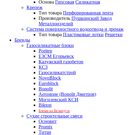
Основа
Гипсовая
Силикатная
Крепеж
Тип товара
Перфорированная лента
Производитель
Пушкинский Завод
Металлоизделий
Система поверхностного водоотвода и дренаж
Тип товара
Пластиковые лотки
Решетки
Бренды
Газосиликатные блоки
Poritep
ЕЗСМ Егорьевск
Калужский газобетон
КСЗ
Газосиликатстрой
NovoBlock
Euroblock
Bonolit
Aerostone (Bonolit Дмитров)
Могилевский КСИ
Bikton
Блоки из Беларуси
Сухие строительные смеси
Основит
Promix
Титан