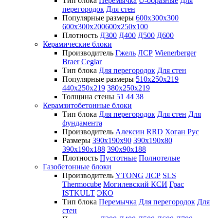
Тип блока
Перемычка
U-образные
Для
перегородок
Для стен
Популярные размеры
600х300х300
600х300х200
600х250х100
Плотность
Д300
Д400
Д500
Д600
Керамические блоки
Производитель
Гжель
ЛСР
Wienerberger
Braer
Ceglar
Тип блока
Для перегородок
Для стен
Популярные размеры
510х250х219
440х250х219
380х250х219
Толщина стены
51
44
38
Керамзитобетонные блоки
Тип блока
Для перегородок
Для стен
Для
фундамента
Производитель
Алексин
RRD
Хоган Рус
Размеры
390х190х90
390х190х80
390х190х188
390х90х188
Плотность
Пустотные
Полнотелые
Газобетонные блоки
Производитель
YTONG
ЛСР
SLS
Thermocube
Могилевский КСИ
Грас
ISTKULT
ЭКО
Тип блока
Перемычка
Для перегородок
Для
стен