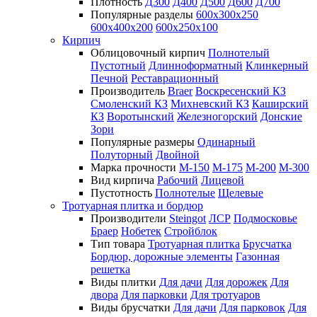
Плотность
Д300
Д400
Д500
Д600
Д700
Популярные разделы
600х300х250
600х400х200
600х250х100
Кирпич
Облицовочный кирпич
Полнотелый
Пустотный
Длинноформатный
Клинкерный
Печной
Реставрационный
Производитель
Braer
Воскресенский КЗ
Смоленский КЗ
Михневский КЗ
Каширский
КЗ
Воротынский
Железногорский
Донские
Зори
Популярные размеры
Одинарный
Полуторный
Двойной
Марка прочности
М-150
М-175
М-200
М-300
Вид кирпича
Рабочий
Лицевой
Пустотность
Полнотелые
Щелевые
Тротуарная плитка и бордюр
Производители
Steingot
ЛСР
Подмосковье
Браер
Нобетек
Стройблок
Тип товара
Тротуарная плитка
Брусчатка
Бордюр, дорожные элементы
Газонная
решетка
Виды плитки
Для дачи
Для дорожек
Для
двора
Для парковки
Для тротуаров
Виды брусчатки
Для дачи
Для парковок
Для