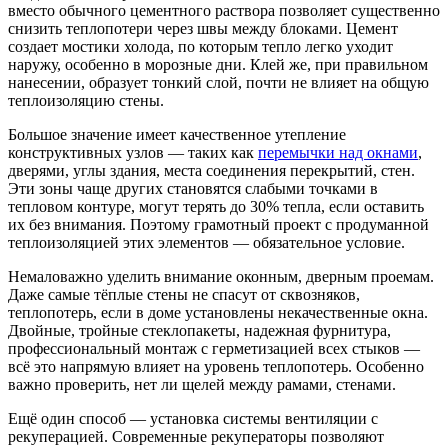
вместо обычного цементного раствора позволяет существенно
снизить теплопотери через швы между блоками. Цемент
создает мостики холода, по которым тепло легко уходит
наружу, особенно в морозные дни. Клей же, при правильном
нанесении, образует тонкий слой, почти не влияет на общую
теплоизоляцию стены.
Большое значение имеет качественное утепление
конструктивных узлов — таких как
перемычки над окнами
,
дверями, углы здания, места соединения перекрытий, стен.
Эти зоны чаще других становятся слабыми точками в
тепловом контуре, могут терять до 30% тепла, если оставить
их без внимания. Поэтому грамотный проект с продуманной
теплоизоляцией этих элементов — обязательное условие.
Немаловажно уделить внимание оконным, дверным проемам.
Даже самые тёплые стены не спасут от сквозняков,
теплопотерь, если в доме установлены некачественные окна.
Двойные, тройные стеклопакеты, надежная фурнитура,
профессиональный монтаж с герметизацией всех стыков —
всё это напрямую влияет на уровень теплопотерь. Особенно
важно проверить, нет ли щелей между рамами, стенами.
Ещё один способ — установка системы вентиляции с
рекуперацией. Современные рекуператоры позволяют