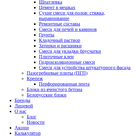
Шпатлевка
Цемент в мешках
Сухие смеси для полов: стяжка,
выравнивание
Ремонтные составы
Смеси для печей и каминов
Грунты
Кладочный раствор
Затирки и расшивки
Смеси для укладки брусчатки
Плиточные клеи
Гидроизоляционные смеси
Смеси для устройства штукатурного фасада
Пазогребневые плиты (ПГП)
Крепеж
Перфорированная лента
Блоки из ячеистого бетона
Белорусские блоки
Бренды
Лицевой
О нас
Блог
Новости
Акции
Калькулятор