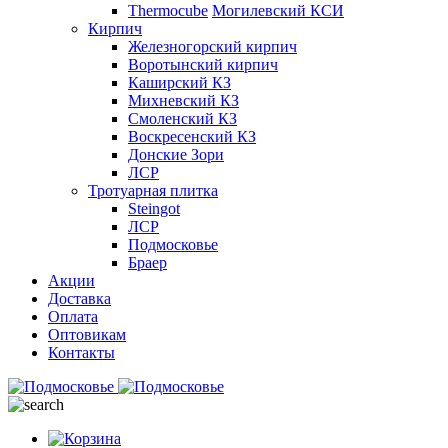
Thermocube
Могилевский КСИ
Кирпич
Железногорский кирпич
Воротынский кирпич
Каширский КЗ
Михневский КЗ
Смоленский КЗ
Воскресенский КЗ
Донские Зори
ЛСР
Тротуарная плитка
Steingot
ЛСР
Подмосковье
Браер
Акции
Доставка
Оплата
Оптовикам
Контакты