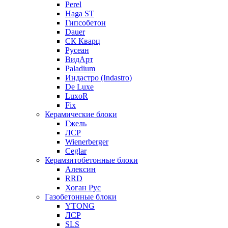
Perel
Haga ST
Гипсобетон
Dauer
СК Кварц
Русеан
ВидАрт
Paladium
Индастро (Indastro)
De Luxe
LuxoR
Fix
Керамические блоки
Гжель
ЛСР
Wienerberger
Ceglar
Керамзитобетонные блоки
Алексин
RRD
Хоган Рус
Газобетонные блоки
YTONG
ЛСР
SLS