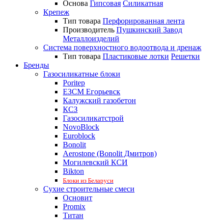
Основа
Гипсовая
Силикатная
Крепеж
Тип товара
Перфорированная лента
Производитель
Пушкинский Завод
Металлоизделий
Система поверхностного водоотвода и дренаж
Тип товара
Пластиковые лотки
Решетки
Бренды
Газосиликатные блоки
Poritep
ЕЗСМ Егорьевск
Калужский газобетон
КСЗ
Газосиликатстрой
NovoBlock
Euroblock
Bonolit
Aerostone (Bonolit Дмитров)
Могилевский КСИ
Bikton
Блоки из Беларуси
Сухие строительные смеси
Основит
Promix
Титан