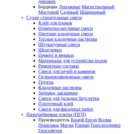
дорожек
Бордюры
Дорожные
Магистральный
Мостовой
Садовый
Шарнирный
Сухие строительные смеси
Клей для блоков
Цементно-песчаные смеси
Цветные кладочные смеси
Теплые кладочные растворы
Штукатурные смеси
Шпатлевки
Цемент в мешках
Материалы для устройства полов
Ремонтные составы
Смеси для печей и каминов
Гидроизоляционные смеси
Грунты
Кладочные растворы
Затирки, расшивки
Смеси для укладки брусчатки
Плиточный клей
Смеси для фасадных работ
Пазогребневые плиты (ПГП)
Производитель
Кнауф
Ергач
Волма
Пешелань
Магма
Forman
Гипсополимер
Гипсобетон