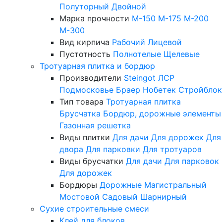
Полуторный
Двойной
Марка прочности
М-150
М-175
М-200
М-300
Вид кирпича
Рабочий
Лицевой
Пустотность
Полнотелые
Щелевые
Тротуарная плитка и бордюр
Производители
Steingot
ЛСР
Подмосковье
Браер
Нобетек
Стройблок
Тип товара
Тротуарная плитка
Брусчатка
Бордюр, дорожные элементы
Газонная решетка
Виды плитки
Для дачи
Для дорожек
Для
двора
Для парковки
Для тротуаров
Виды брусчатки
Для дачи
Для парковок
Для дорожек
Бордюры
Дорожные
Магистральный
Мостовой
Садовый
Шарнирный
Сухие строительные смеси
Клей для блоков