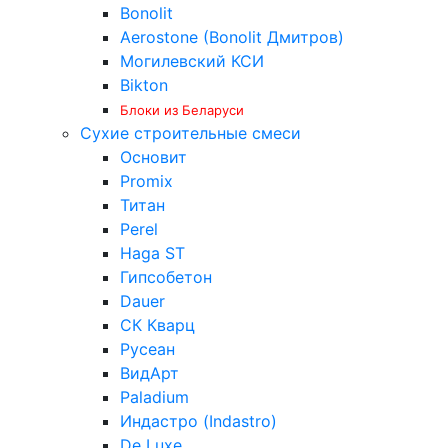
Bonolit
Aerostone (Bonolit Дмитров)
Могилевский КСИ
Bikton
Блоки из Беларуси
Сухие строительные смеси
Основит
Promix
Титан
Perel
Haga ST
Гипсобетон
Dauer
СК Кварц
Русеан
ВидАрт
Paladium
Индастро (Indastro)
De Luxe