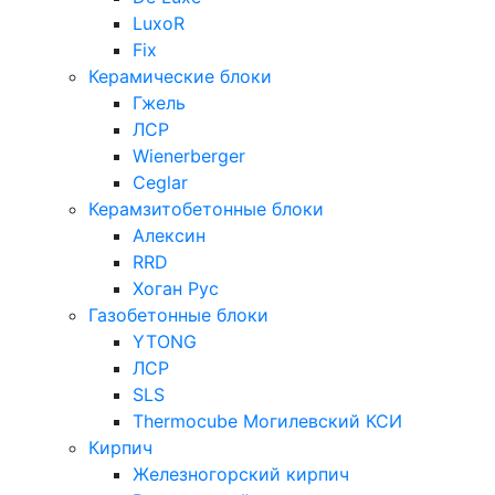
LuxoR
Fix
Керамические блоки
Гжель
ЛСР
Wienerberger
Ceglar
Керамзитобетонные блоки
Алексин
RRD
Хоган Рус
Газобетонные блоки
YTONG
ЛСР
SLS
Thermocube
Могилевский КСИ
Кирпич
Железногорский кирпич