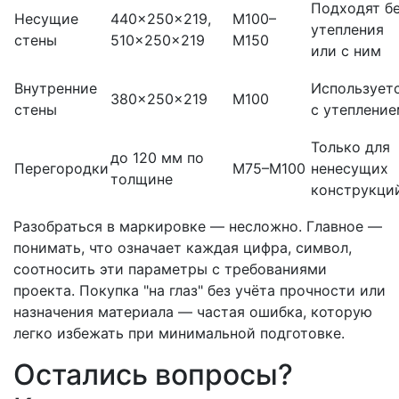
Подходят б
Несущие
440×250×219,
М100–
утепления
стены
510×250×219
М150
или с ним
Внутренние
Использует
380×250×219
М100
стены
с утепление
Только для
до 120 мм по
Перегородки
М75–М100
ненесущих
толщине
конструкци
Разобраться в маркировке — несложно. Главное —
понимать, что означает каждая цифра, символ,
соотносить эти параметры с требованиями
проекта. Покупка "на глаз" без учёта прочности или
назначения материала — частая ошибка, которую
легко избежать при минимальной подготовке.
Остались вопросы?