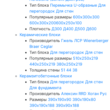
Тип блока
Перемычка
U-образные
Для
перегородок
Для стен
Популярные размеры
600х300х300
600х300х200
600х250х100
Плотность
Д300
Д400
Д500
Д600
Керамические блоки
Производитель
Гжель
ЛСР
Wienerberger
Braer
Ceglar
Тип блока
Для перегородок
Для стен
Популярные размеры
510х250х219
440х250х219
380х250х219
Толщина стены
51
44
38
Керамзитобетонные блоки
Тип блока
Для перегородок
Для стен
Для фундамента
Производитель
Алексин
RRD
Хоган Рус
Размеры
390х190х90
390х190х80
390х190х188
390х90х188