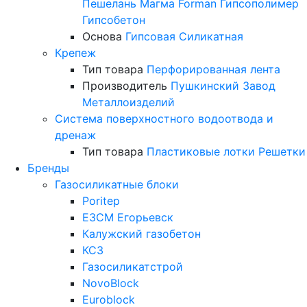
Пешелань
Магма
Forman
Гипсополимер
Гипсобетон
Основа
Гипсовая
Силикатная
Крепеж
Тип товара
Перфорированная лента
Производитель
Пушкинский Завод
Металлоизделий
Система поверхностного водоотвода и
дренаж
Тип товара
Пластиковые лотки
Решетки
Бренды
Газосиликатные блоки
Poritep
ЕЗСМ Егорьевск
Калужский газобетон
КСЗ
Газосиликатстрой
NovoBlock
Euroblock