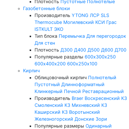
Плотность
Пустотные
Полнотелые
Газобетонные блоки
Производитель
YTONG
ЛСР
SLS
Thermocube
Могилевский КСИ
Грас
ISTKULT
ЭКО
Тип блока
Перемычка
Для перегородок
Для стен
Плотность
Д300
Д400
Д500
Д600
Д700
Популярные разделы
600х300х250
600х400х200
600х250х100
Кирпич
Облицовочный кирпич
Полнотелый
Пустотный
Длинноформатный
Клинкерный
Печной
Реставрационный
Производитель
Braer
Воскресенский КЗ
Смоленский КЗ
Михневский КЗ
Каширский КЗ
Воротынский
Железногорский
Донские Зори
Популярные размеры
Одинарный