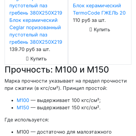
Блок керамический
TermoCode ГЖЕЛЬ 20
Блок керамический
110 руб за шт.
Ceglar поризованный
Купить
пустотелый паз
гребень 380Х250Х219
139.70 руб за шт.
Купить
Прочность: М100 и М150
Марка прочности указывает на предел прочности
при сжатии (в кгс/см²). Принцип простой:
М100
— выдерживает 100 кгс/см²;
М150
— выдерживает 150 кгс/см².
Где используется:
М100 — достаточно для малоэтажного