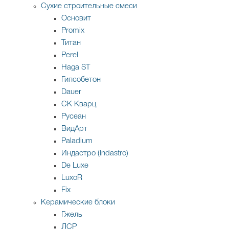
Сухие строительные смеси
Основит
Promix
Титан
Perel
Haga ST
Гипсобетон
Dauer
СК Кварц
Русеан
ВидАрт
Paladium
Индастро (Indastro)
De Luxe
LuxoR
Fix
Керамические блоки
Гжель
ЛСР