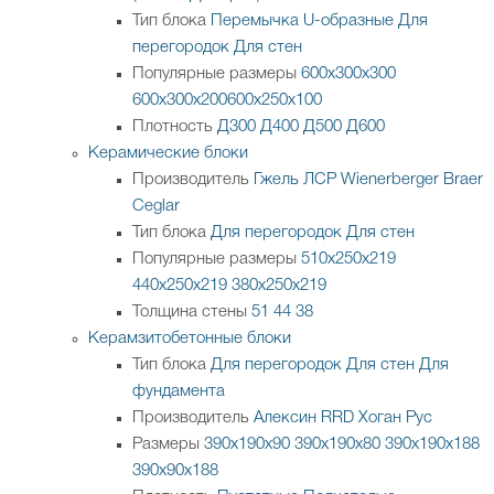
Тип блока
Перемычка
U-образные
Для
перегородок
Для стен
Популярные размеры
600х300х300
600х300х200
600х250х100
Плотность
Д300
Д400
Д500
Д600
Керамические блоки
Производитель
Гжель
ЛСР
Wienerberger
Braer
Ceglar
Тип блока
Для перегородок
Для стен
Популярные размеры
510х250х219
440х250х219
380х250х219
Толщина стены
51
44
38
Керамзитобетонные блоки
Тип блока
Для перегородок
Для стен
Для
фундамента
Производитель
Алексин
RRD
Хоган Рус
Размеры
390х190х90
390х190х80
390х190х188
390х90х188