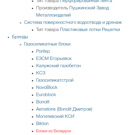
Тип товара
Перфорированная лента
Производитель
Пушкинский Завод
Металлоизделий
Система поверхностного водоотвода и дренаж
Тип товара
Пластиковые лотки
Решетки
Бренды
Газосиликатные блоки
Poritep
ЕЗСМ Егорьевск
Калужский газобетон
КСЗ
Газосиликатстрой
NovoBlock
Euroblock
Bonolit
Aerostone (Bonolit Дмитров)
Могилевский КСИ
Bikton
Блоки из Беларуси