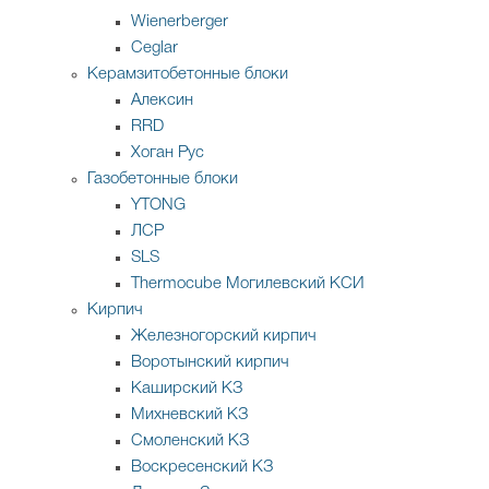
Wienerberger
Ceglar
Керамзитобетонные блоки
Алексин
RRD
Хоган Рус
Газобетонные блоки
YTONG
ЛСР
SLS
Thermocube
Могилевский КСИ
Кирпич
Железногорский кирпич
Воротынский кирпич
Каширский КЗ
Михневский КЗ
Смоленский КЗ
Воскресенский КЗ