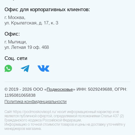
Офис для корпоративных клиентов:
г. Москва,
ул. Крылатская, д. 17, к. 3
Офис:
г. Мытищи,
ул. Летная 19 оф. 468
Соц. сети
© 2019 - 2026 ООО «
Подмосковье
» ИНН: 5029249688, ОГРН:
1195081065838
Политика конфиденциальности
Сайт https://podmoskovieopt.ru/ носит информационный характер и не
является публичной офертой, определяемой положениями Статьи 437 (2)
Гражданского кодекса Российской Федерации.
Информацию о точной стоимости товаров и цены на доставку уточняйте у
менеджеров магазина.