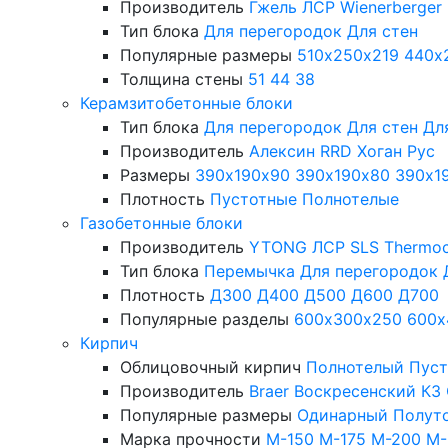
Производитель
Гжель
ЛСР
Wienerberger
Тип блока
Для перегородок
Для стен
Популярные размеры
510х250х219
440х
Толщина стены
51
44
38
Керамзитобетонные блоки
Тип блока
Для перегородок
Для стен
Дл
Производитель
Алексин
RRD
Хоган Рус
Размеры
390х190х90
390х190х80
390х1
Плотность
Пустотные
Полнотелые
Газобетонные блоки
Производитель
YTONG
ЛСР
SLS
Thermo
Тип блока
Перемычка
Для перегородок
Плотность
Д300
Д400
Д500
Д600
Д700
Популярные разделы
600х300х250
600х
Кирпич
Облицовочный кирпич
Полнотелый
Пус
Производитель
Braer
Воскресенский КЗ
Популярные размеры
Одинарный
Полут
Марка прочности
М-150
М-175
М-200
М-