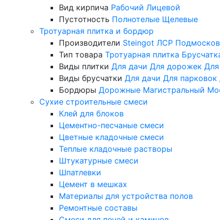
Вид кирпича
Рабочий
Лицевой
Пустотность
Полнотелые
Щелевые
Тротуарная плитка и бордюр
Производители
Steingot
ЛСР
Подмосков
Тип товара
Тротуарная плитка
Брусчатк
Виды плитки
Для дачи
Для дорожек
Для
Виды брусчатки
Для дачи
Для парковок
Бордюры
Дорожные
Магистральный
Мо
Сухие строительные смеси
Клей для блоков
Цементно-песчаные смеси
Цветные кладочные смеси
Теплые кладочные растворы
Штукатурные смеси
Шпатлевки
Цемент в мешках
Материалы для устройства полов
Ремонтные составы
Смеси для печей и каминов