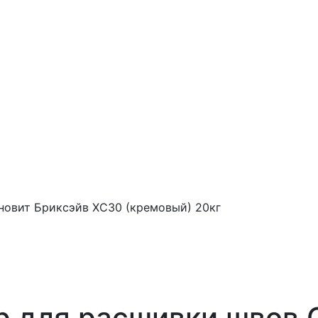
новит Бриксэйв XC30 (кремовый) 20кг
р для расшивки швов 