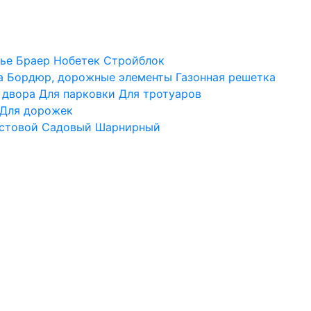
ье
Браер
Нобетек
Стройблок
а
Бордюр, дорожные элементы
Газонная решетка
 двора
Для парковки
Для тротуаров
Для дорожек
стовой
Садовый
Шарнирный