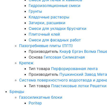
Гидроизоляционные смеси
Грунты
Кладочные растворы
Затирки, расшивки
Смеси для укладки брусчатки
Плиточный клей
Смеси для фасадных работ
Пазогребневые плиты (ПГП)
Производитель
Кнауф
Ергач
Волма
Пеше
Основа
Гипсовая
Силикатная
Крепеж
Тип товара
Перфорированная лента
Производитель
Пушкинский Завод Мета
Система поверхностного водоотвода и дрен
Тип товара
Пластиковые лотки
Решетки
Бренды
Газосиликатные блоки
Poritep