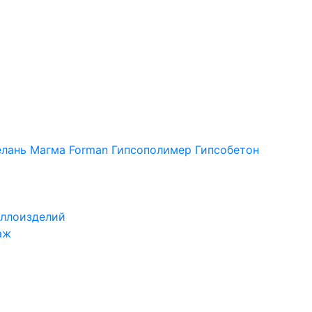
лань
Магма
Forman
Гипсополимер
Гипсобетон
ллоизделий
аж