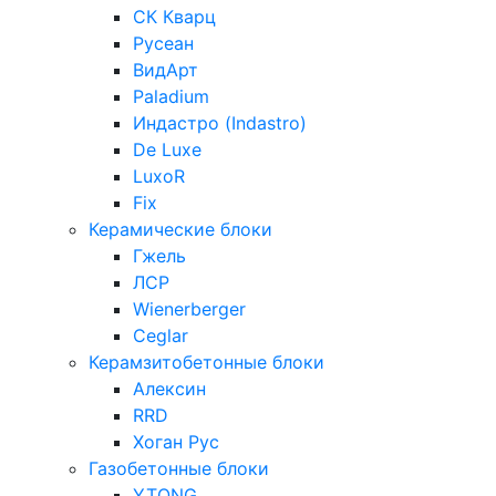
СК Кварц
Русеан
ВидАрт
Paladium
Индастро (Indastro)
De Luxe
LuxoR
Fix
Керамические блоки
Гжель
ЛСР
Wienerberger
Ceglar
Керамзитобетонные блоки
Алексин
RRD
Хоган Рус
Газобетонные блоки
YTONG