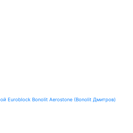
рой
Euroblock
Bonolit
Aerostone (Bonolit Дмитров)