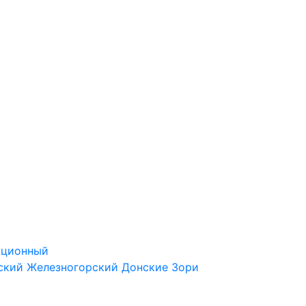
ационный
ский
Железногорский
Донские Зори