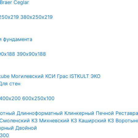
Braer
Ceglar
250х219
380х250х219
я фундамента
90х188
390х90х188
cube
Могилевский КСИ
Грас
ISTKULT
ЭКО
Для стен
400х200
600х250х100
тотный
Длинноформатный
Клинкерный
Печной
Реставр
Смоленский КЗ
Михневский КЗ
Каширский КЗ
Воротын
орный
Двойной
300