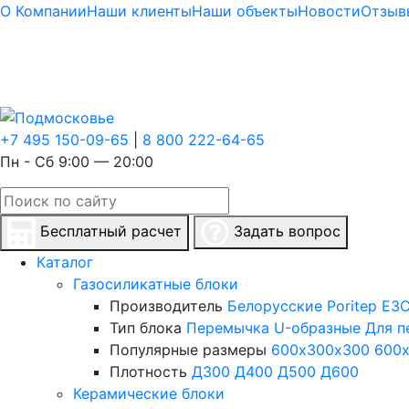
О Компании
Наши клиенты
Наши объекты
Новости
Отзыв
+7 495 150-09-65
|
8 800 222-64-65
Пн - Сб 9:00 — 20:00
Бесплатный расчет
Задать вопрос
Каталог
Газосиликатные блоки
Производитель
Белорусские
Poritep
ЕЗС
Тип блока
Перемычка
U-образные
Для п
Популярные размеры
600х300х300
600
Плотность
Д300
Д400
Д500
Д600
Керамические блоки