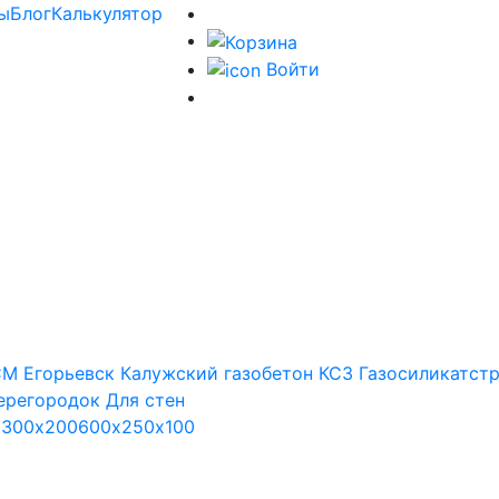
ы
Блог
Калькулятор
Войти
М Егорьевск
Калужский газобетон
КСЗ
Газосиликатст
ерегородок
Для стен
х300х200
600х250х100