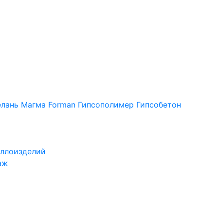
лань
Магма
Forman
Гипсополимер
Гипсобетон
ллоизделий
аж