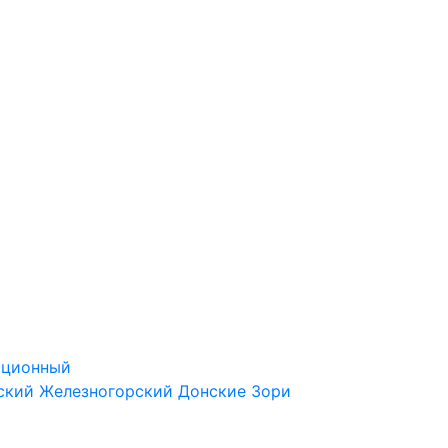
ационный
ский
Железногорский
Донские Зори