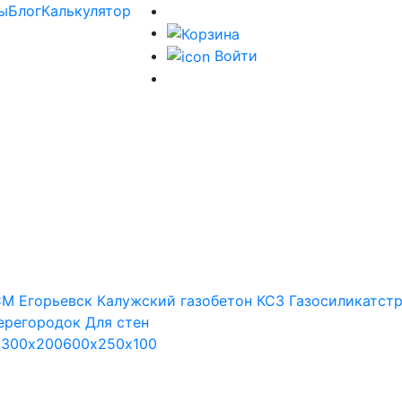
ы
Блог
Калькулятор
Войти
М Егорьевск
Калужский газобетон
КСЗ
Газосиликатст
ерегородок
Для стен
х300х200
600х250х100