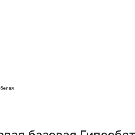
 белая
овая базовая Гипсобет