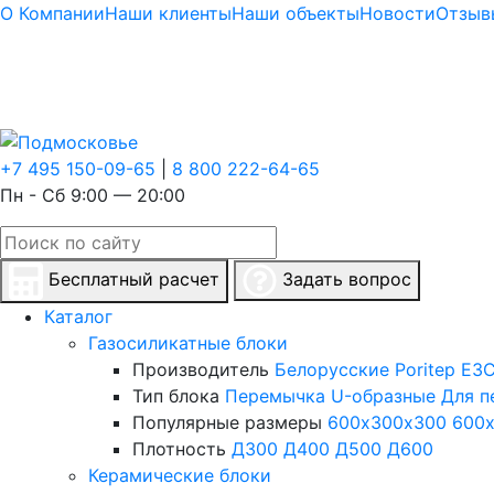
О Компании
Наши клиенты
Наши объекты
Новости
Отзыв
+7 495 150-09-65
|
8 800 222-64-65
Пн - Сб 9:00 — 20:00
Бесплатный расчет
Задать вопрос
Каталог
Газосиликатные блоки
Производитель
Белорусские
Poritep
ЕЗС
Тип блока
Перемычка
U-образные
Для п
Популярные размеры
600х300х300
600
Плотность
Д300
Д400
Д500
Д600
Керамические блоки