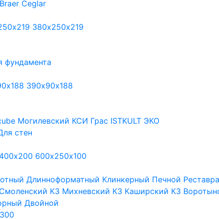
Braer
Ceglar
250х219
380х250х219
я фундамента
90х188
390х90х188
cube
Могилевский КСИ
Грас
ISTKULT
ЭКО
Для стен
400х200
600х250х100
тотный
Длинноформатный
Клинкерный
Печной
Реставр
Смоленский КЗ
Михневский КЗ
Каширский КЗ
Воротын
орный
Двойной
300