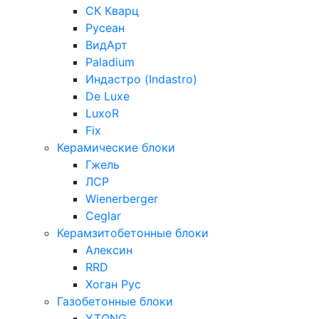
СК Кварц
Русеан
ВидАрт
Paladium
Индастро (Indastro)
De Luxe
LuxoR
Fix
Керамические блоки
Гжель
ЛСР
Wienerberger
Ceglar
Керамзитобетонные блоки
Алексин
RRD
Хоган Рус
Газобетонные блоки
YTONG