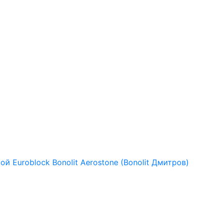
рой
Euroblock
Bonolit
Aerostone (Bonolit Дмитров)