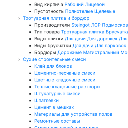
Вид кирпича
Рабочий
Лицевой
Пустотность
Полнотелые
Щелевые
Тротуарная плитка и бордюр
Производители
Steingot
ЛСР
Подмосков
Тип товара
Тротуарная плитка
Брусчатк
Виды плитки
Для дачи
Для дорожек
Для
Виды брусчатки
Для дачи
Для парковок
Бордюры
Дорожные
Магистральный
Мо
Сухие строительные смеси
Клей для блоков
Цементно-песчаные смеси
Цветные кладочные смеси
Теплые кладочные растворы
Штукатурные смеси
Шпатлевки
Цемент в мешках
Материалы для устройства полов
Ремонтные составы
Смеси для печей и каминов