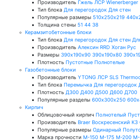
Производитель
Гжель
ЛСР
Wienerberger
Тип блока
Для перегородок
Для стен
Популярные размеры
510х250х219
440х
Толщина стены
51
44
38
Керамзитобетонные блоки
Тип блока
Для перегородок
Для стен
Дл
Производитель
Алексин
RRD
Хоган Рус
Размеры
390х190х90
390х190х80
390х1
Плотность
Пустотные
Полнотелые
Газобетонные блоки
Производитель
YTONG
ЛСР
SLS
Thermo
Тип блока
Перемычка
Для перегородок
Плотность
Д300
Д400
Д500
Д600
Д700
Популярные разделы
600х300х250
600х
Кирпич
Облицовочный кирпич
Полнотелый
Пус
Производитель
Braer
Воскресенский КЗ
Популярные размеры
Одинарный
Полут
Марка прочности
М-150
М-175
М-200
М-