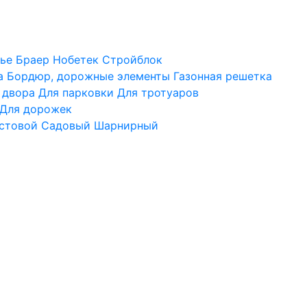
ье
Браер
Нобетек
Стройблок
а
Бордюр, дорожные элементы
Газонная решетка
 двора
Для парковки
Для тротуаров
Для дорожек
стовой
Садовый
Шарнирный