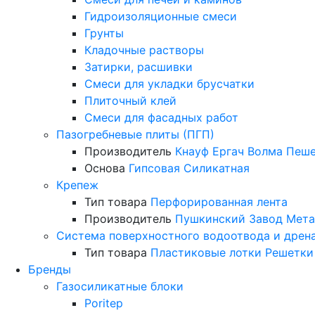
Гидроизоляционные смеси
Грунты
Кладочные растворы
Затирки, расшивки
Смеси для укладки брусчатки
Плиточный клей
Смеси для фасадных работ
Пазогребневые плиты (ПГП)
Производитель
Кнауф
Ергач
Волма
Пеше
Основа
Гипсовая
Силикатная
Крепеж
Тип товара
Перфорированная лента
Производитель
Пушкинский Завод Мета
Система поверхностного водоотвода и дрен
Тип товара
Пластиковые лотки
Решетки
Бренды
Газосиликатные блоки
Poritep