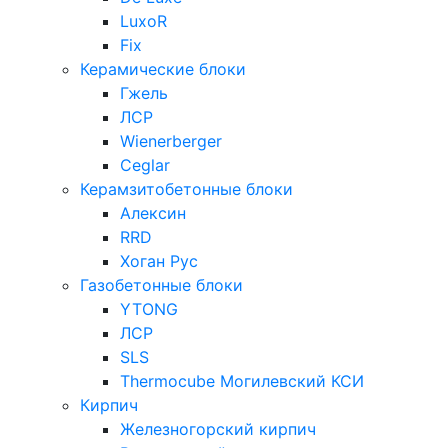
LuxoR
Fix
Керамические блоки
Гжель
ЛСР
Wienerberger
Ceglar
Керамзитобетонные блоки
Алексин
RRD
Хоган Рус
Газобетонные блоки
YTONG
ЛСР
SLS
Thermocube
Могилевский КСИ
Кирпич
Железногорский кирпич