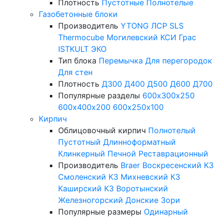
Плотность
Пустотные
Полнотелые
Газобетонные блоки
Производитель
YTONG
ЛСР
SLS
Thermocube
Могилевский КСИ
Грас
ISTKULT
ЭКО
Тип блока
Перемычка
Для перегородок
Для стен
Плотность
Д300
Д400
Д500
Д600
Д700
Популярные разделы
600х300х250
600х400х200
600х250х100
Кирпич
Облицовочный кирпич
Полнотелый
Пустотный
Длинноформатный
Клинкерный
Печной
Реставрационный
Производитель
Braer
Воскресенский КЗ
Смоленский КЗ
Михневский КЗ
Каширский КЗ
Воротынский
Железногорский
Донские Зори
Популярные размеры
Одинарный