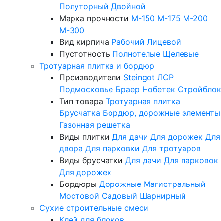
Полуторный
Двойной
Марка прочности
М-150
М-175
М-200
М-300
Вид кирпича
Рабочий
Лицевой
Пустотность
Полнотелые
Щелевые
Тротуарная плитка и бордюр
Производители
Steingot
ЛСР
Подмосковье
Браер
Нобетек
Стройблок
Тип товара
Тротуарная плитка
Брусчатка
Бордюр, дорожные элементы
Газонная решетка
Виды плитки
Для дачи
Для дорожек
Для
двора
Для парковки
Для тротуаров
Виды брусчатки
Для дачи
Для парковок
Для дорожек
Бордюры
Дорожные
Магистральный
Мостовой
Садовый
Шарнирный
Сухие строительные смеси
Клей для блоков