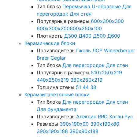
Тип блока
Перемычка
U-образные
Для
перегородок
Для стен
Популярные размеры
600х300х300
600х300х200
600х250х100
Плотность
Д300
Д400
Д500
Д600
Керамические блоки
Производитель
Гжель
ЛСР
Wienerberger
Braer
Ceglar
Тип блока
Для перегородок
Для стен
Популярные размеры
510х250х219
440х250х219
380х250х219
Толщина стены
51
44
38
Керамзитобетонные блоки
Тип блока
Для перегородок
Для стен
Для фундамента
Производитель
Алексин
RRD
Хоган Рус
Размеры
390х190х90
390х190х80
390х190х188
390х90х188