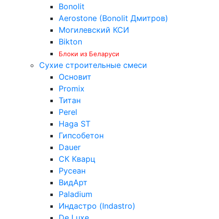
Bonolit
Aerostone (Bonolit Дмитров)
Могилевский КСИ
Bikton
Блоки из Беларуси
Сухие строительные смеси
Основит
Promix
Титан
Perel
Haga ST
Гипсобетон
Dauer
СК Кварц
Русеан
ВидАрт
Paladium
Индастро (Indastro)
De Luxe