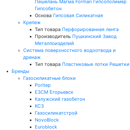
Пешелань
Магма
Forman
Гипсополимер
Гипсобетон
Основа
Гипсовая
Силикатная
Крепеж
Тип товара
Перфорированная лента
Производитель
Пушкинский Завод
Металлоизделий
Система поверхностного водоотвода и
дренаж
Тип товара
Пластиковые лотки
Решетки
Бренды
Газосиликатные блоки
Poritep
ЕЗСМ Егорьевск
Калужский газобетон
КСЗ
Газосиликатстрой
NovoBlock
Euroblock