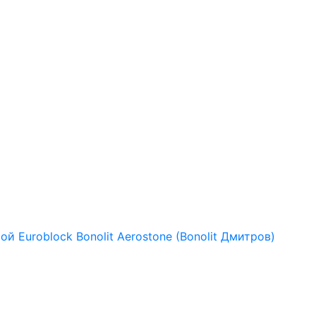
рой
Euroblock
Bonolit
Aerostone (Bonolit Дмитров)