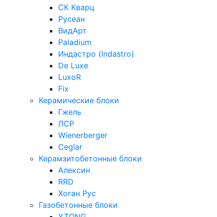
СК Кварц
Русеан
ВидАрт
Paladium
Индастро (Indastro)
De Luxe
LuxoR
Fix
Керамические блоки
Гжель
ЛСР
Wienerberger
Ceglar
Керамзитобетонные блоки
Алексин
RRD
Хоган Рус
Газобетонные блоки
YTONG