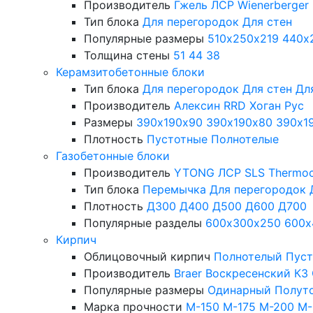
Производитель
Гжель
ЛСР
Wienerberger
Тип блока
Для перегородок
Для стен
Популярные размеры
510х250х219
440х
Толщина стены
51
44
38
Керамзитобетонные блоки
Тип блока
Для перегородок
Для стен
Дл
Производитель
Алексин
RRD
Хоган Рус
Размеры
390х190х90
390х190х80
390х1
Плотность
Пустотные
Полнотелые
Газобетонные блоки
Производитель
YTONG
ЛСР
SLS
Thermo
Тип блока
Перемычка
Для перегородок
Плотность
Д300
Д400
Д500
Д600
Д700
Популярные разделы
600х300х250
600х
Кирпич
Облицовочный кирпич
Полнотелый
Пус
Производитель
Braer
Воскресенский КЗ
Популярные размеры
Одинарный
Полут
Марка прочности
М-150
М-175
М-200
М-