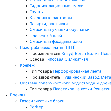
Гидроизоляционные смеси
Грунты
Кладочные растворы
Затирки, расшивки
Смеси для укладки брусчатки
Плиточный клей
Смеси для фасадных работ
Пазогребневые плиты (ПГП)
Производитель
Кнауф
Ергач
Волма
Пеше
Основа
Гипсовая
Силикатная
Крепеж
Тип товара
Перфорированная лента
Производитель
Пушкинский Завод Мета
Система поверхностного водоотвода и дрен
Тип товара
Пластиковые лотки
Решетки
Бренды
Газосиликатные блоки
Poritep