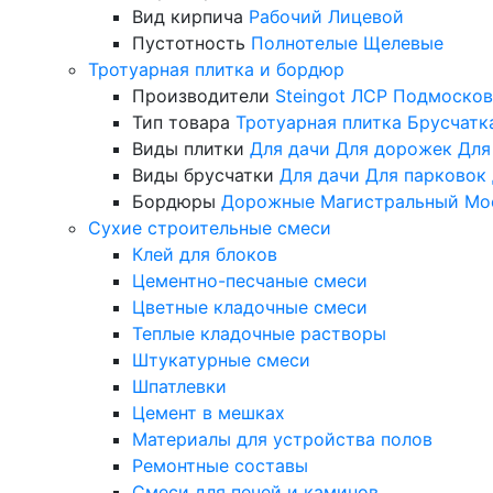
Вид кирпича
Рабочий
Лицевой
Пустотность
Полнотелые
Щелевые
Тротуарная плитка и бордюр
Производители
Steingot
ЛСР
Подмосков
Тип товара
Тротуарная плитка
Брусчатк
Виды плитки
Для дачи
Для дорожек
Для
Виды брусчатки
Для дачи
Для парковок
Бордюры
Дорожные
Магистральный
Мо
Сухие строительные смеси
Клей для блоков
Цементно-песчаные смеси
Цветные кладочные смеси
Теплые кладочные растворы
Штукатурные смеси
Шпатлевки
Цемент в мешках
Материалы для устройства полов
Ремонтные составы
Смеси для печей и каминов