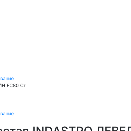
ивание
ЙН FC80 Cr
ивание
остав INDASTRO ЛЕВЕ