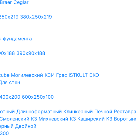
Braer
Ceglar
250х219
380х250х219
я фундамента
90х188
390х90х188
cube
Могилевский КСИ
Грас
ISTKULT
ЭКО
Для стен
400х200
600х250х100
тотный
Длинноформатный
Клинкерный
Печной
Реставр
Смоленский КЗ
Михневский КЗ
Каширский КЗ
Воротын
орный
Двойной
300