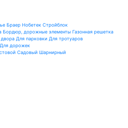
ье
Браер
Нобетек
Стройблок
а
Бордюр, дорожные элементы
Газонная решетка
 двора
Для парковки
Для тротуаров
Для дорожек
стовой
Садовый
Шарнирный