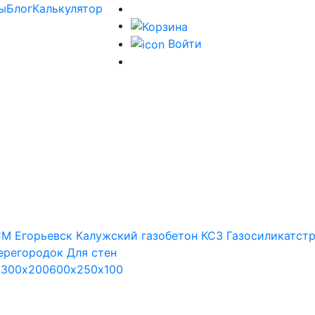
ы
Блог
Калькулятор
Войти
М Егорьевск
Калужский газобетон
КСЗ
Газосиликатст
ерегородок
Для стен
х300х200
600х250х100