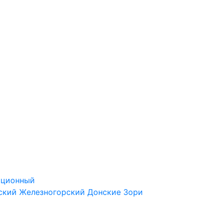
ационный
ский
Железногорский
Донские Зори