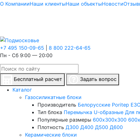
О Компании
Наши клиенты
Наши объекты
Новости
Отзыв
+7 495 150-09-65
|
8 800 222-64-65
Пн - Сб 9:00 — 20:00
Бесплатный расчет
Задать вопрос
Каталог
Газосиликатные блоки
Производитель
Белорусские
Poritep
ЕЗС
Тип блока
Перемычка
U-образные
Для п
Популярные размеры
600х300х300
600
Плотность
Д300
Д400
Д500
Д600
Керамические блоки