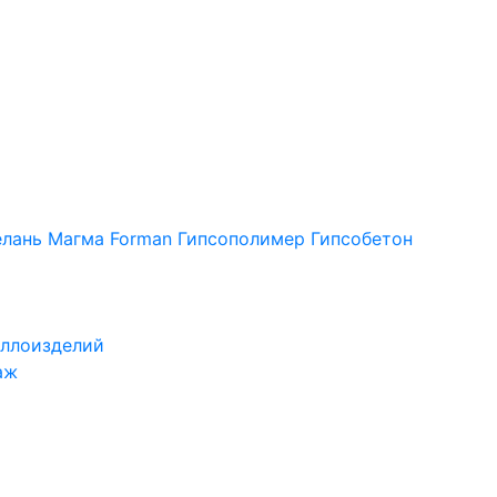
лань
Магма
Forman
Гипсополимер
Гипсобетон
ллоизделий
аж