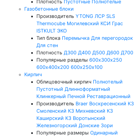
Плотность
Пустотные
Полнотелые
Газобетонные блоки
Производитель
YTONG
ЛСР
SLS
Thermocube
Могилевский КСИ
Грас
ISTKULT
ЭКО
Тип блока
Перемычка
Для перегородок
Для стен
Плотность
Д300
Д400
Д500
Д600
Д700
Популярные разделы
600х300х250
600х400х200
600х250х100
Кирпич
Облицовочный кирпич
Полнотелый
Пустотный
Длинноформатный
Клинкерный
Печной
Реставрационный
Производитель
Braer
Воскресенский КЗ
Смоленский КЗ
Михневский КЗ
Каширский КЗ
Воротынский
Железногорский
Донские Зори
Популярные размеры
Одинарный