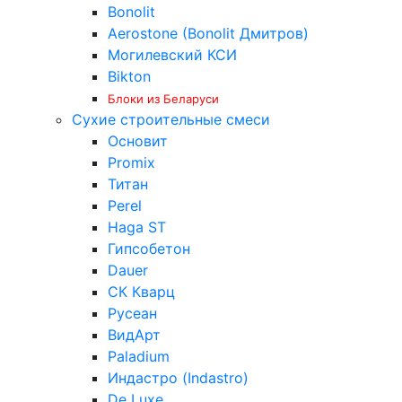
Bonolit
Aerostone (Bonolit Дмитров)
Могилевский КСИ
Bikton
Блоки из Беларуси
Сухие строительные смеси
Основит
Promix
Титан
Perel
Haga ST
Гипсобетон
Dauer
СК Кварц
Русеан
ВидАрт
Paladium
Индастро (Indastro)
De Luxe