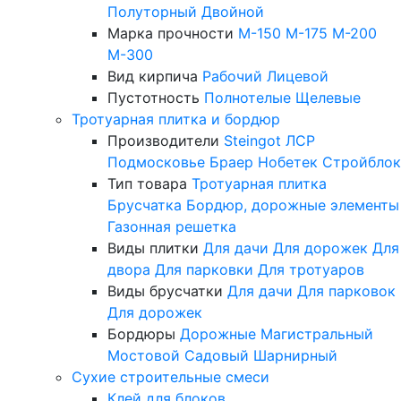
Полуторный
Двойной
Марка прочности
М-150
М-175
М-200
М-300
Вид кирпича
Рабочий
Лицевой
Пустотность
Полнотелые
Щелевые
Тротуарная плитка и бордюр
Производители
Steingot
ЛСР
Подмосковье
Браер
Нобетек
Стройблок
Тип товара
Тротуарная плитка
Брусчатка
Бордюр, дорожные элементы
Газонная решетка
Виды плитки
Для дачи
Для дорожек
Для
двора
Для парковки
Для тротуаров
Виды брусчатки
Для дачи
Для парковок
Для дорожек
Бордюры
Дорожные
Магистральный
Мостовой
Садовый
Шарнирный
Сухие строительные смеси
Клей для блоков