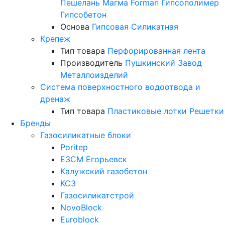
Пешелань
Магма
Forman
Гипсополимер
Гипсобетон
Основа
Гипсовая
Силикатная
Крепеж
Тип товара
Перфорированная лента
Производитель
Пушкинский Завод
Металлоизделий
Система поверхностного водоотвода и
дренаж
Тип товара
Пластиковые лотки
Решетки
Бренды
Газосиликатные блоки
Poritep
ЕЗСМ Егорьевск
Калужский газобетон
КСЗ
Газосиликатстрой
NovoBlock
Euroblock