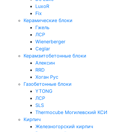
LuxoR
Fix
Керамические блоки
Гжель
ЛСР
Wienerberger
Ceglar
Керамзитобетонные блоки
Алексин
RRD
Хоган Рус
Газобетонные блоки
YTONG
ЛСР
SLS
Thermocube
Могилевский КСИ
Кирпич
Железногорский кирпич