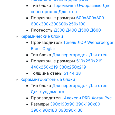
Тип блока
Перемычка
U-образные
Для
перегородок
Для стен
Популярные размеры
600х300х300
600х300х200
600х250х100
Плотность
Д300
Д400
Д500
Д600
Керамические блоки
Производитель
Гжель
ЛСР
Wienerberger
Braer
Ceglar
Тип блока
Для перегородок
Для стен
Популярные размеры
510х250х219
440х250х219
380х250х219
Толщина стены
51
44
38
Керамзитобетонные блоки
Тип блока
Для перегородок
Для стен
Для фундамента
Производитель
Алексин
RRD
Хоган Рус
Размеры
390х190х90
390х190х80
390х190х188
390х90х188