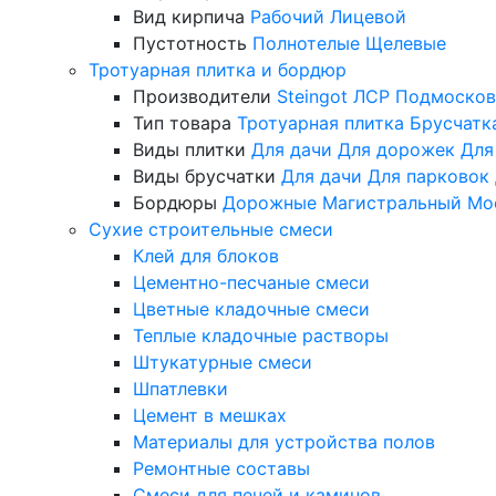
Вид кирпича
Рабочий
Лицевой
Пустотность
Полнотелые
Щелевые
Тротуарная плитка и бордюр
Производители
Steingot
ЛСР
Подмосков
Тип товара
Тротуарная плитка
Брусчатк
Виды плитки
Для дачи
Для дорожек
Для
Виды брусчатки
Для дачи
Для парковок
Бордюры
Дорожные
Магистральный
Мо
Сухие строительные смеси
Клей для блоков
Цементно-песчаные смеси
Цветные кладочные смеси
Теплые кладочные растворы
Штукатурные смеси
Шпатлевки
Цемент в мешках
Материалы для устройства полов
Ремонтные составы
Смеси для печей и каминов