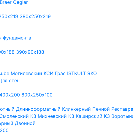
Braer
Ceglar
250х219
380х250х219
я фундамента
90х188
390х90х188
cube
Могилевский КСИ
Грас
ISTKULT
ЭКО
Для стен
400х200
600х250х100
тотный
Длинноформатный
Клинкерный
Печной
Реставр
Смоленский КЗ
Михневский КЗ
Каширский КЗ
Воротын
орный
Двойной
300