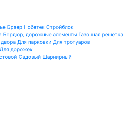
ье
Браер
Нобетек
Стройблок
а
Бордюр, дорожные элементы
Газонная решетка
 двора
Для парковки
Для тротуаров
Для дорожек
стовой
Садовый
Шарнирный