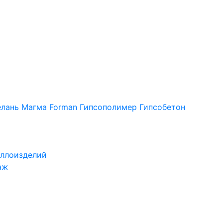
лань
Магма
Forman
Гипсополимер
Гипсобетон
ллоизделий
аж