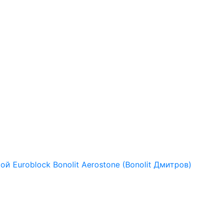
рой
Euroblock
Bonolit
Aerostone (Bonolit Дмитров)