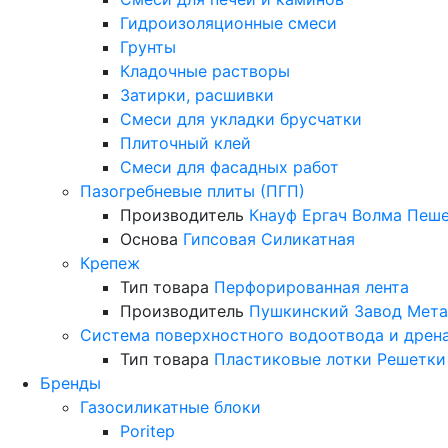
Гидроизоляционные смеси
Грунты
Кладочные растворы
Затирки, расшивки
Смеси для укладки брусчатки
Плиточный клей
Смеси для фасадных работ
Пазогребневые плиты (ПГП)
Производитель
Кнауф
Ергач
Волма
Пеше
Основа
Гипсовая
Силикатная
Крепеж
Тип товара
Перфорированная лента
Производитель
Пушкинский Завод Мета
Система поверхностного водоотвода и дрен
Тип товара
Пластиковые лотки
Решетки
Бренды
Газосиликатные блоки
Poritep