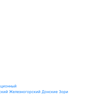
ационный
ский
Железногорский
Донские Зори