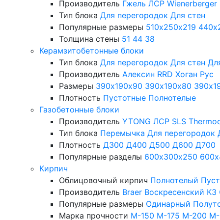
Производитель
Гжель
ЛСР
Wienerberger
Тип блока
Для перегородок
Для стен
Популярные размеры
510х250х219
440х
Толщина стены
51
44
38
Керамзитобетонные блоки
Тип блока
Для перегородок
Для стен
Дл
Производитель
Алексин
RRD
Хоган Рус
Размеры
390х190х90
390х190х80
390х1
Плотность
Пустотные
Полнотелые
Газобетонные блоки
Производитель
YTONG
ЛСР
SLS
Thermo
Тип блока
Перемычка
Для перегородок
Плотность
Д300
Д400
Д500
Д600
Д700
Популярные разделы
600х300х250
600х
Кирпич
Облицовочный кирпич
Полнотелый
Пус
Производитель
Braer
Воскресенский КЗ
Популярные размеры
Одинарный
Полут
Марка прочности
М-150
М-175
М-200
М-