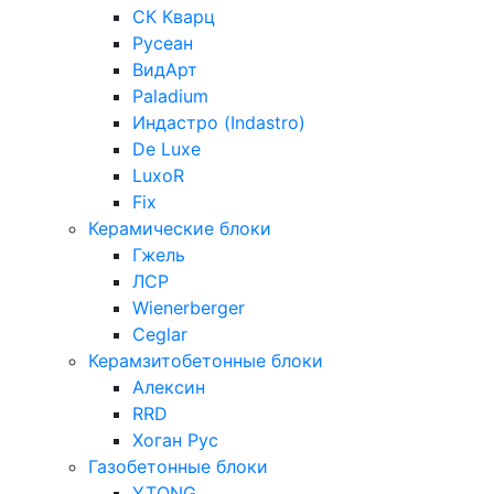
СК Кварц
Русеан
ВидАрт
Paladium
Индастро (Indastro)
De Luxe
LuxoR
Fix
Керамические блоки
Гжель
ЛСР
Wienerberger
Ceglar
Керамзитобетонные блоки
Алексин
RRD
Хоган Рус
Газобетонные блоки
YTONG