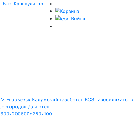
ы
Блог
Калькулятор
Войти
М Егорьевск
Калужский газобетон
КСЗ
Газосиликатст
ерегородок
Для стен
х300х200
600х250х100