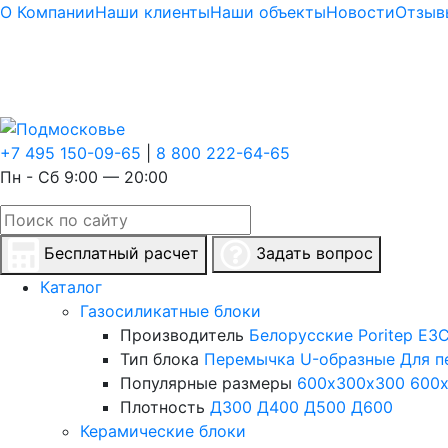
О Компании
Наши клиенты
Наши объекты
Новости
Отзыв
+7 495 150-09-65
|
8 800 222-64-65
Пн - Сб 9:00 — 20:00
Бесплатный расчет
Задать вопрос
Каталог
Газосиликатные блоки
Производитель
Белорусские
Poritep
ЕЗС
Тип блока
Перемычка
U-образные
Для п
Популярные размеры
600х300х300
600
Плотность
Д300
Д400
Д500
Д600
Керамические блоки