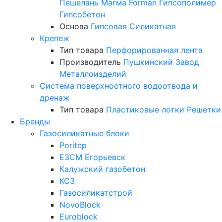
Пешелань
Магма
Forman
Гипсополимер
Гипсобетон
Основа
Гипсовая
Силикатная
Крепеж
Тип товара
Перфорированная лента
Производитель
Пушкинский Завод
Металлоизделий
Система поверхностного водоотвода и
дренаж
Тип товара
Пластиковые лотки
Решетки
Бренды
Газосиликатные блоки
Poritep
ЕЗСМ Егорьевск
Калужский газобетон
КСЗ
Газосиликатстрой
NovoBlock
Euroblock