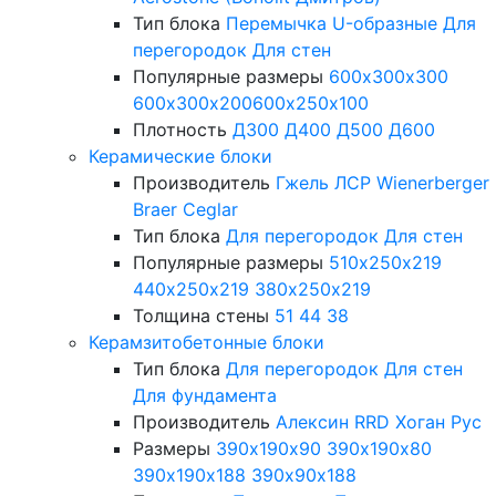
Тип блока
Перемычка
U-образные
Для
перегородок
Для стен
Популярные размеры
600х300х300
600х300х200
600х250х100
Плотность
Д300
Д400
Д500
Д600
Керамические блоки
Производитель
Гжель
ЛСР
Wienerberger
Braer
Ceglar
Тип блока
Для перегородок
Для стен
Популярные размеры
510х250х219
440х250х219
380х250х219
Толщина стены
51
44
38
Керамзитобетонные блоки
Тип блока
Для перегородок
Для стен
Для фундамента
Производитель
Алексин
RRD
Хоган Рус
Размеры
390х190х90
390х190х80
390х190х188
390х90х188