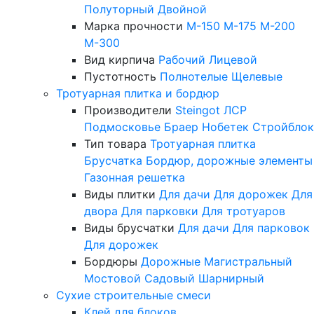
Полуторный
Двойной
Марка прочности
М-150
М-175
М-200
М-300
Вид кирпича
Рабочий
Лицевой
Пустотность
Полнотелые
Щелевые
Тротуарная плитка и бордюр
Производители
Steingot
ЛСР
Подмосковье
Браер
Нобетек
Стройблок
Тип товара
Тротуарная плитка
Брусчатка
Бордюр, дорожные элементы
Газонная решетка
Виды плитки
Для дачи
Для дорожек
Для
двора
Для парковки
Для тротуаров
Виды брусчатки
Для дачи
Для парковок
Для дорожек
Бордюры
Дорожные
Магистральный
Мостовой
Садовый
Шарнирный
Сухие строительные смеси
Клей для блоков