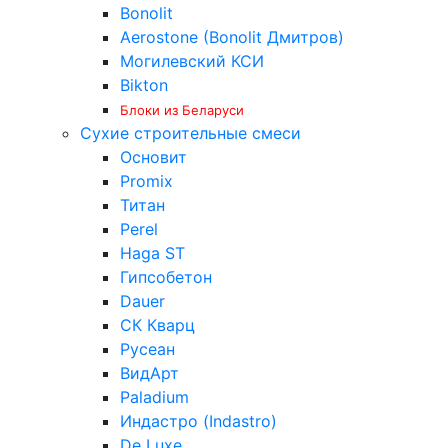
Bonolit
Aerostone (Bonolit Дмитров)
Могилевский КСИ
Bikton
Блоки из Беларуси
Сухие строительные смеси
Основит
Promix
Титан
Perel
Haga ST
Гипсобетон
Dauer
СК Кварц
Русеан
ВидАрт
Paladium
Индастро (Indastro)
De Luxe