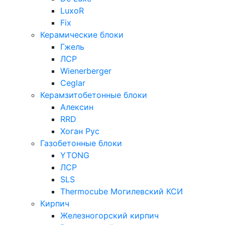
LuxoR
Fix
Керамические блоки
Гжель
ЛСР
Wienerberger
Ceglar
Керамзитобетонные блоки
Алексин
RRD
Хоган Рус
Газобетонные блоки
YTONG
ЛСР
SLS
Thermocube
Могилевский КСИ
Кирпич
Железногорский кирпич