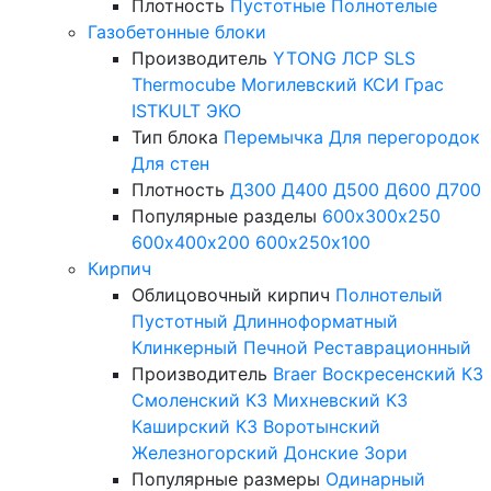
Плотность
Пустотные
Полнотелые
Газобетонные блоки
Производитель
YTONG
ЛСР
SLS
Thermocube
Могилевский КСИ
Грас
ISTKULT
ЭКО
Тип блока
Перемычка
Для перегородок
Для стен
Плотность
Д300
Д400
Д500
Д600
Д700
Популярные разделы
600х300х250
600х400х200
600х250х100
Кирпич
Облицовочный кирпич
Полнотелый
Пустотный
Длинноформатный
Клинкерный
Печной
Реставрационный
Производитель
Braer
Воскресенский КЗ
Смоленский КЗ
Михневский КЗ
Каширский КЗ
Воротынский
Железногорский
Донские Зори
Популярные размеры
Одинарный