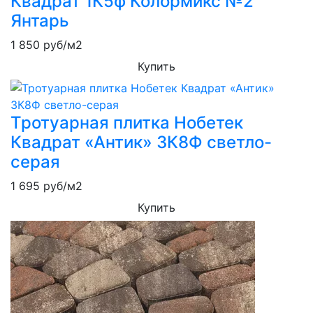
Квадрат 1К5ф Колормикс №2
Янтарь
1 850
руб/м2
Купить
Тротуарная плитка Нобетек
Квадрат «Антик» 3К8Ф светло-
серая
1 695
руб/м2
Купить