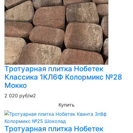
Тротуарная плитка Нобетек
Классика 1КЛ6Ф Колормикс №28
Мокко
2 020
руб/м2
Купить
Тротуарная плитка Нобетек