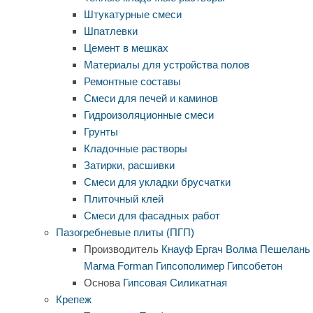
Штукатурные смеси
Шпатлевки
Цемент в мешках
Материалы для устройства полов
Ремонтные составы
Смеси для печей и каминов
Гидроизоляционные смеси
Грунты
Кладочные растворы
Затирки, расшивки
Смеси для укладки брусчатки
Плиточный клей
Смеси для фасадных работ
Пазогребневые плиты (ПГП)
Производитель
Кнауф
Ергач
Волма
Пешелань
Магма
Forman
Гипсополимер
Гипсобетон
Основа
Гипсовая
Силикатная
Крепеж