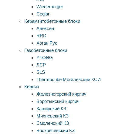
Wienerberger
Ceglar
Керамзитобетонные блоки
Алексин
RRD
Хоган Рус
Газобетонные блоки
YTONG
ЛСР
SLS
Thermocube
Могилевский КСИ
Кирпич
Железногорский кирпич
Воротынский кирпич
Каширский КЗ
Михневский КЗ
Смоленский КЗ
Воскресенский КЗ