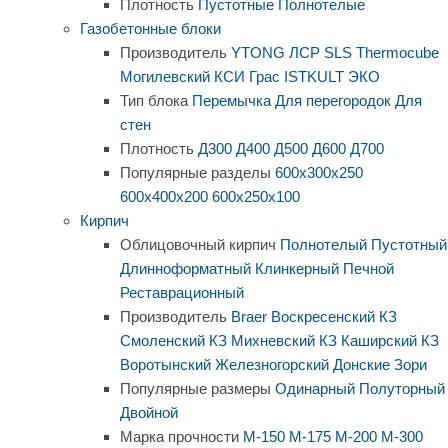
Плотность
Пустотные
Полнотелые
Газобетонные блоки
Производитель
YTONG
ЛСР
SLS
Thermocube
Могилевский КСИ
Грас
ISTKULT
ЭКО
Тип блока
Перемычка
Для перегородок
Для
стен
Плотность
Д300
Д400
Д500
Д600
Д700
Популярные разделы
600х300х250
600х400х200
600х250х100
Кирпич
Облицовочный кирпич
Полнотелый
Пустотный
Длинноформатный
Клинкерный
Печной
Реставрационный
Производитель
Braer
Воскресенский КЗ
Смоленский КЗ
Михневский КЗ
Каширский КЗ
Воротынский
Железногорский
Донские Зори
Популярные размеры
Одинарный
Полуторный
Двойной
Марка прочности
М-150
М-175
М-200
М-300