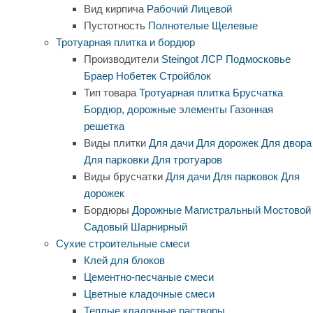
Вид кирпича
Рабочий
Лицевой
Пустотность
Полнотелые
Щелевые
Тротуарная плитка и бордюр
Производители
Steingot
ЛСР
Подмосковье
Браер
Нобетек
Стройблок
Тип товара
Тротуарная плитка
Брусчатка
Бордюр, дорожные элементы
Газонная
решетка
Виды плитки
Для дачи
Для дорожек
Для двора
Для парковки
Для тротуаров
Виды брусчатки
Для дачи
Для парковок
Для
дорожек
Бордюры
Дорожные
Магистральный
Мостовой
Садовый
Шарнирный
Сухие строительные смеси
Клей для блоков
Цементно-песчаные смеси
Цветные кладочные смеси
Теплые кладочные растворы