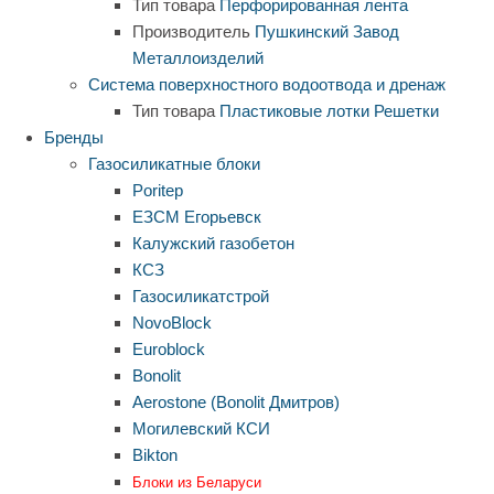
Тип товара
Перфорированная лента
Производитель
Пушкинский Завод
Металлоизделий
Система поверхностного водоотвода и дренаж
Тип товара
Пластиковые лотки
Решетки
Бренды
Газосиликатные блоки
Poritep
ЕЗСМ Егорьевск
Калужский газобетон
КСЗ
Газосиликатстрой
NovoBlock
Euroblock
Bonolit
Aerostone (Bonolit Дмитров)
Могилевский КСИ
Bikton
Блоки из Беларуси