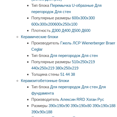
Тип блока
Перемычка
U-образные
Для
перегородок
Для стен
Популярные размеры
600х300х300
600х300х200
600х250х100
Плотность
Д300
Д400
Д500
Д600
Керамические блоки
Производитель
Гжель
ЛСР
Wienerberger
Braer
Ceglar
Тип блока
Для перегородок
Для стен
Популярные размеры
510х250х219
440х250х219
380х250х219
Толщина стены
51
44
38
Керамзитобетонные блоки
Тип блока
Для перегородок
Для стен
Для
фундамента
Производитель
Алексин
RRD
Хоган Рус
Размеры
390х190х90
390х190х80
390х190х188
390х90х188