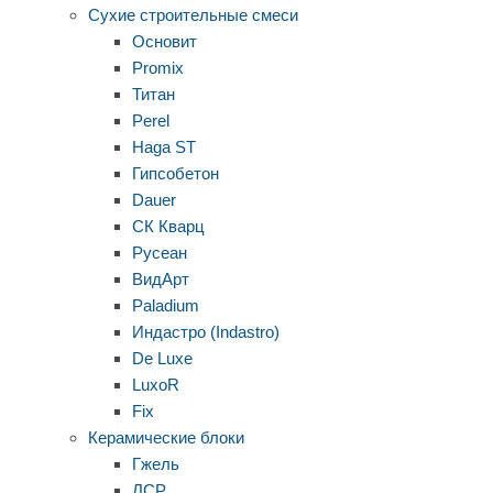
Сухие строительные смеси
Основит
Promix
Титан
Perel
Haga ST
Гипсобетон
Dauer
СК Кварц
Русеан
ВидАрт
Paladium
Индастро (Indastro)
De Luxe
LuxoR
Fix
Керамические блоки
Гжель
ЛСР