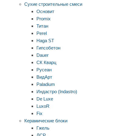
Сухие строительные смеси
Основит
Promix
Титан
Perel
Haga ST
Гипсобетон
Dauer
СК Кварц
Русеан
ВидАрт
Paladium
Индастро (Indastro)
De Luxe
LuxoR
Fix
Керамические блоки
Гжель
ЛСР