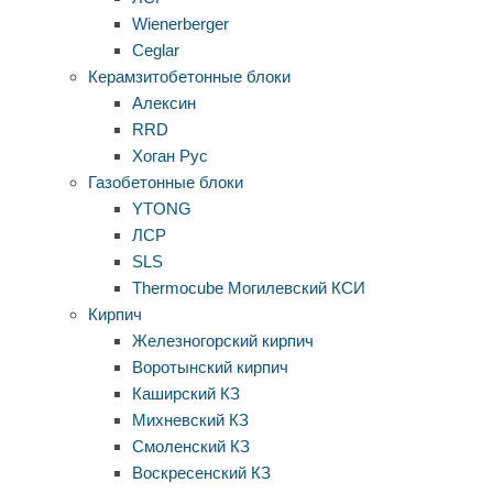
Wienerberger
Ceglar
Керамзитобетонные блоки
Алексин
RRD
Хоган Рус
Газобетонные блоки
YTONG
ЛСР
SLS
Thermocube
Могилевский КСИ
Кирпич
Железногорский кирпич
Воротынский кирпич
Каширский КЗ
Михневский КЗ
Смоленский КЗ
Воскресенский КЗ