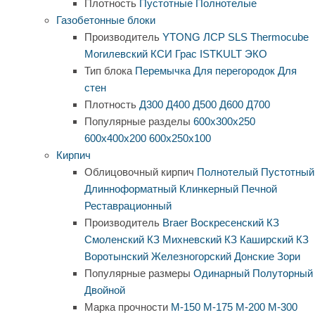
Плотность
Пустотные
Полнотелые
Газобетонные блоки
Производитель
YTONG
ЛСР
SLS
Thermocube
Могилевский КСИ
Грас
ISTKULT
ЭКО
Тип блока
Перемычка
Для перегородок
Для
стен
Плотность
Д300
Д400
Д500
Д600
Д700
Популярные разделы
600х300х250
600х400х200
600х250х100
Кирпич
Облицовочный кирпич
Полнотелый
Пустотный
Длинноформатный
Клинкерный
Печной
Реставрационный
Производитель
Braer
Воскресенский КЗ
Смоленский КЗ
Михневский КЗ
Каширский КЗ
Воротынский
Железногорский
Донские Зори
Популярные размеры
Одинарный
Полуторный
Двойной
Марка прочности
М-150
М-175
М-200
М-300