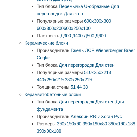
Тип блока
Перемычка
U-образные
Для
перегородок
Для стен
Популярные размеры
600х300х300
600х300х200
600х250х100
Плотность
Д300
Д400
Д500
Д600
Керамические блоки
Производитель
Гжель
ЛСР
Wienerberger
Braer
Ceglar
Тип блока
Для перегородок
Для стен
Популярные размеры
510х250х219
440х250х219
380х250х219
Толщина стены
51
44
38
Керамзитобетонные блоки
Тип блока
Для перегородок
Для стен
Для
фундамента
Производитель
Алексин
RRD
Хоган Рус
Размеры
390х190х90
390х190х80
390х190х188
390х90х188