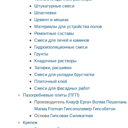
Штукатурные смеси
Шпатлевки
Цемент в мешках
Материалы для устройства полов
Ремонтные составы
Смеси для печей и каминов
Гидроизоляционные смеси
Грунты
Кладочные растворы
Затирки, расшивки
Смеси для укладки брусчатки
Плиточный клей
Смеси для фасадных работ
Пазогребневые плиты (ПГП)
Производитель
Кнауф
Ергач
Волма
Пешелань
Магма
Forman
Гипсополимер
Гипсобетон
Основа
Гипсовая
Силикатная
Крепеж