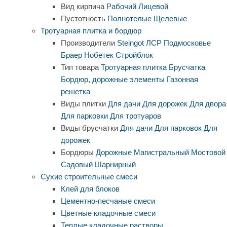
Вид кирпича
Рабочий
Лицевой
Пустотность
Полнотелые
Щелевые
Тротуарная плитка и бордюр
Производители
Steingot
ЛСР
Подмосковье
Браер
Нобетек
Стройблок
Тип товара
Тротуарная плитка
Брусчатка
Бордюр, дорожные элементы
Газонная
решетка
Виды плитки
Для дачи
Для дорожек
Для двора
Для парковки
Для тротуаров
Виды брусчатки
Для дачи
Для парковок
Для
дорожек
Бордюры
Дорожные
Магистральный
Мостовой
Садовый
Шарнирный
Сухие строительные смеси
Клей для блоков
Цементно-песчаные смеси
Цветные кладочные смеси
Теплые кладочные растворы