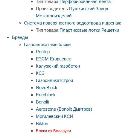
Тип товара
Перфорированная лента
Производитель
Пушкинский Завод
Металлоизделий
Система поверхностного водоотвода и дренаж
Тип товара
Пластиковые лотки
Решетки
Бренды
Газосиликатные блоки
Poritep
ЕЗСМ Егорьевск
Калужский газобетон
КСЗ
Газосиликатстрой
NovoBlock
Euroblock
Bonolit
Aerostone (Bonolit Дмитров)
Могилевский КСИ
Bikton
Блоки из Беларуси