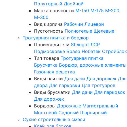
Полуторный
Двойной
Марка прочности
М-150
М-175
М-200
М-300
Вид кирпича
Рабочий
Лицевой
Пустотность
Полнотелые
Щелевые
Тротуарная плитка и бордюр
Производители
Steingot
ЛСР
Подмосковье
Браер
Нобетек
Стройблок
Тип товара
Тротуарная плитка
Брусчатка
Бордюр, дорожные элементы
Газонная решетка
Виды плитки
Для дачи
Для дорожек
Для
двора
Для парковки
Для тротуаров
Виды брусчатки
Для дачи
Для парковок
Для дорожек
Бордюры
Дорожные
Магистральный
Мостовой
Садовый
Шарнирный
Сухие строительные смеси
Клей для блоков