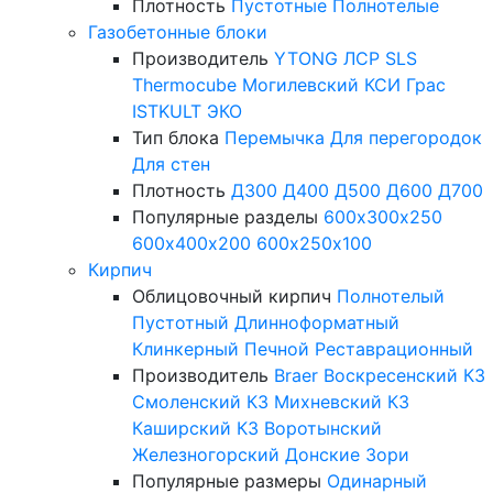
Плотность
Пустотные
Полнотелые
Газобетонные блоки
Производитель
YTONG
ЛСР
SLS
Thermocube
Могилевский КСИ
Грас
ISTKULT
ЭКО
Тип блока
Перемычка
Для перегородок
Для стен
Плотность
Д300
Д400
Д500
Д600
Д700
Популярные разделы
600х300х250
600х400х200
600х250х100
Кирпич
Облицовочный кирпич
Полнотелый
Пустотный
Длинноформатный
Клинкерный
Печной
Реставрационный
Производитель
Braer
Воскресенский КЗ
Смоленский КЗ
Михневский КЗ
Каширский КЗ
Воротынский
Железногорский
Донские Зори
Популярные размеры
Одинарный