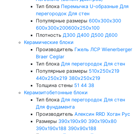
Тип блока
Перемычка
U-образные
Для
перегородок
Для стен
Популярные размеры
600х300х300
600х300х200
600х250х100
Плотность
Д300
Д400
Д500
Д600
Керамические блоки
Производитель
Гжель
ЛСР
Wienerberger
Braer
Ceglar
Тип блока
Для перегородок
Для стен
Популярные размеры
510х250х219
440х250х219
380х250х219
Толщина стены
51
44
38
Керамзитобетонные блоки
Тип блока
Для перегородок
Для стен
Для фундамента
Производитель
Алексин
RRD
Хоган Рус
Размеры
390х190х90
390х190х80
390х190х188
390х90х188