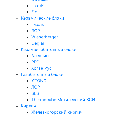
LuxoR
Fix
Керамические блоки
Гжель
ЛСР
Wienerberger
Ceglar
Керамзитобетонные блоки
Алексин
RRD
Хоган Рус
Газобетонные блоки
YTONG
ЛСР
SLS
Thermocube
Могилевский КСИ
Кирпич
Железногорский кирпич