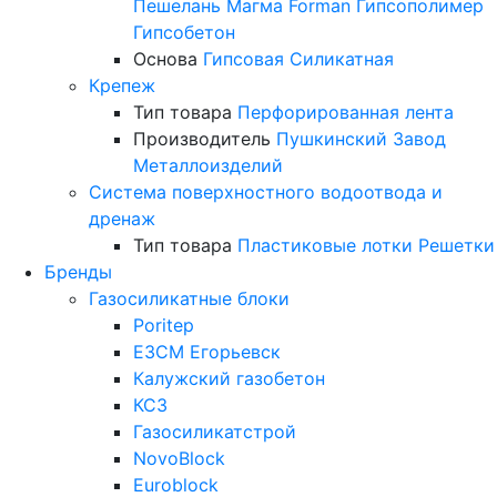
Пешелань
Магма
Forman
Гипсополимер
Гипсобетон
Основа
Гипсовая
Силикатная
Крепеж
Тип товара
Перфорированная лента
Производитель
Пушкинский Завод
Металлоизделий
Система поверхностного водоотвода и
дренаж
Тип товара
Пластиковые лотки
Решетки
Бренды
Газосиликатные блоки
Poritep
ЕЗСМ Егорьевск
Калужский газобетон
КСЗ
Газосиликатстрой
NovoBlock
Euroblock