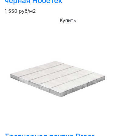
черная Нобетек
1 550
руб/м2
Купить