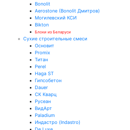
Bonolit
Aerostone (Bonolit Дмитров)
Могилевский КСИ
Bikton
Блоки из Беларуси
Сухие строительные смеси
Основит
Promix
Титан
Perel
Haga ST
Гипсобетон
Dauer
СК Кварц
Русеан
ВидАрт
Paladium
Индастро (Indastro)
De Luxe