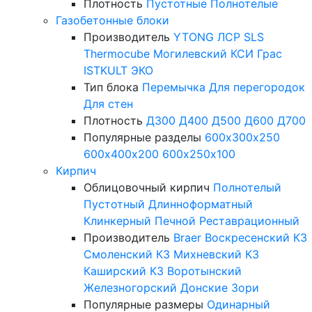
Плотность
Пустотные
Полнотелые
Газобетонные блоки
Производитель
YTONG
ЛСР
SLS
Thermocube
Могилевский КСИ
Грас
ISTKULT
ЭКО
Тип блока
Перемычка
Для перегородок
Для стен
Плотность
Д300
Д400
Д500
Д600
Д700
Популярные разделы
600х300х250
600х400х200
600х250х100
Кирпич
Облицовочный кирпич
Полнотелый
Пустотный
Длинноформатный
Клинкерный
Печной
Реставрационный
Производитель
Braer
Воскресенский КЗ
Смоленский КЗ
Михневский КЗ
Каширский КЗ
Воротынский
Железногорский
Донские Зори
Популярные размеры
Одинарный