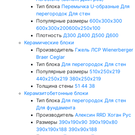
Тип блока
Перемычка
U-образные
Для
перегородок
Для стен
Популярные размеры
600х300х300
600х300х200
600х250х100
Плотность
Д300
Д400
Д500
Д600
Керамические блоки
Производитель
Гжель
ЛСР
Wienerberger
Braer
Ceglar
Тип блока
Для перегородок
Для стен
Популярные размеры
510х250х219
440х250х219
380х250х219
Толщина стены
51
44
38
Керамзитобетонные блоки
Тип блока
Для перегородок
Для стен
Для фундамента
Производитель
Алексин
RRD
Хоган Рус
Размеры
390х190х90
390х190х80
390х190х188
390х90х188