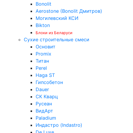
Bonolit
Aerostone (Bonolit Дмитров)
Могилевский КСИ
Bikton
Блоки из Беларуси
Сухие строительные смеси
Основит
Promix
Титан
Perel
Haga ST
Гипсобетон
Dauer
СК Кварц
Русеан
ВидАрт
Paladium
Индастро (Indastro)
De Luxe