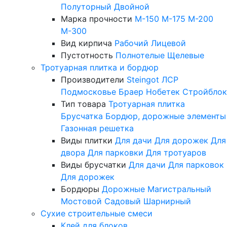
Полуторный
Двойной
Марка прочности
М-150
М-175
М-200
М-300
Вид кирпича
Рабочий
Лицевой
Пустотность
Полнотелые
Щелевые
Тротуарная плитка и бордюр
Производители
Steingot
ЛСР
Подмосковье
Браер
Нобетек
Стройблок
Тип товара
Тротуарная плитка
Брусчатка
Бордюр, дорожные элементы
Газонная решетка
Виды плитки
Для дачи
Для дорожек
Для
двора
Для парковки
Для тротуаров
Виды брусчатки
Для дачи
Для парковок
Для дорожек
Бордюры
Дорожные
Магистральный
Мостовой
Садовый
Шарнирный
Сухие строительные смеси
Клей для блоков