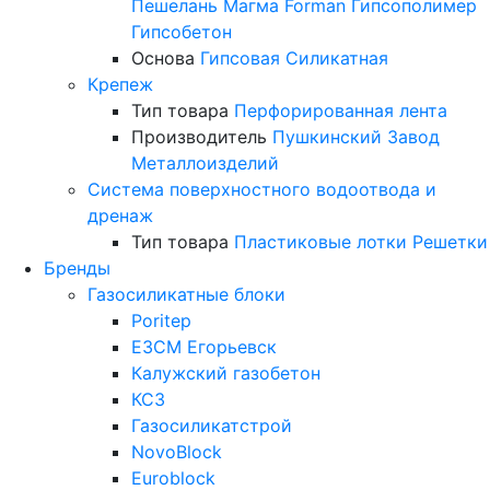
Пешелань
Магма
Forman
Гипсополимер
Гипсобетон
Основа
Гипсовая
Силикатная
Крепеж
Тип товара
Перфорированная лента
Производитель
Пушкинский Завод
Металлоизделий
Система поверхностного водоотвода и
дренаж
Тип товара
Пластиковые лотки
Решетки
Бренды
Газосиликатные блоки
Poritep
ЕЗСМ Егорьевск
Калужский газобетон
КСЗ
Газосиликатстрой
NovoBlock
Euroblock