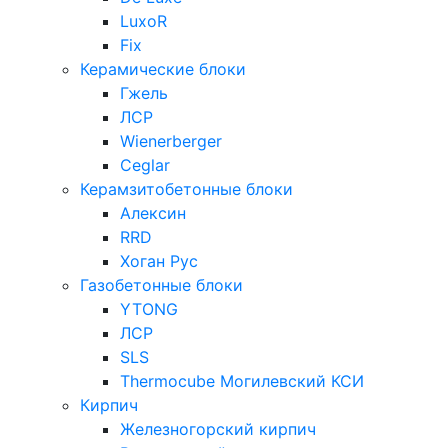
LuxoR
Fix
Керамические блоки
Гжель
ЛСР
Wienerberger
Ceglar
Керамзитобетонные блоки
Алексин
RRD
Хоган Рус
Газобетонные блоки
YTONG
ЛСР
SLS
Thermocube
Могилевский КСИ
Кирпич
Железногорский кирпич