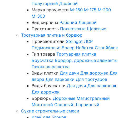
Полуторный
Двойной
Марка прочности
М-150
М-175
М-200
М-300
Вид кирпича
Рабочий
Лицевой
Пустотность
Полнотелые
Щелевые
Тротуарная плитка и бордюр
Производители
Steingot
ЛСР
Подмосковье
Браер
Нобетек
Стройблок
Тип товара
Тротуарная плитка
Брусчатка
Бордюр, дорожные элементы
Газонная решетка
Виды плитки
Для дачи
Для дорожек
Для
двора
Для парковки
Для тротуаров
Виды брусчатки
Для дачи
Для парковок
Для дорожек
Бордюры
Дорожные
Магистральный
Мостовой
Садовый
Шарнирный
Сухие строительные смеси
Клей для блоков