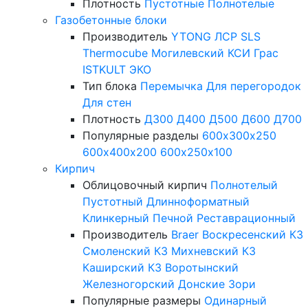
Плотность
Пустотные
Полнотелые
Газобетонные блоки
Производитель
YTONG
ЛСР
SLS
Thermocube
Могилевский КСИ
Грас
ISTKULT
ЭКО
Тип блока
Перемычка
Для перегородок
Для стен
Плотность
Д300
Д400
Д500
Д600
Д700
Популярные разделы
600х300х250
600х400х200
600х250х100
Кирпич
Облицовочный кирпич
Полнотелый
Пустотный
Длинноформатный
Клинкерный
Печной
Реставрационный
Производитель
Braer
Воскресенский КЗ
Смоленский КЗ
Михневский КЗ
Каширский КЗ
Воротынский
Железногорский
Донские Зори
Популярные размеры
Одинарный