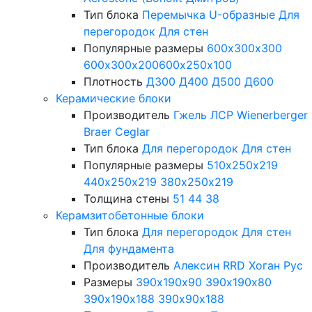
Тип блока
Перемычка
U-образные
Для
перегородок
Для стен
Популярные размеры
600х300х300
600х300х200
600х250х100
Плотность
Д300
Д400
Д500
Д600
Керамические блоки
Производитель
Гжель
ЛСР
Wienerberger
Braer
Ceglar
Тип блока
Для перегородок
Для стен
Популярные размеры
510х250х219
440х250х219
380х250х219
Толщина стены
51
44
38
Керамзитобетонные блоки
Тип блока
Для перегородок
Для стен
Для фундамента
Производитель
Алексин
RRD
Хоган Рус
Размеры
390х190х90
390х190х80
390х190х188
390х90х188