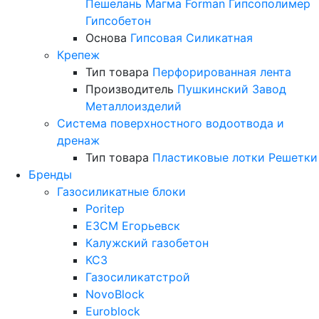
Пешелань
Магма
Forman
Гипсополимер
Гипсобетон
Основа
Гипсовая
Силикатная
Крепеж
Тип товара
Перфорированная лента
Производитель
Пушкинский Завод
Металлоизделий
Система поверхностного водоотвода и
дренаж
Тип товара
Пластиковые лотки
Решетки
Бренды
Газосиликатные блоки
Poritep
ЕЗСМ Егорьевск
Калужский газобетон
КСЗ
Газосиликатстрой
NovoBlock
Euroblock