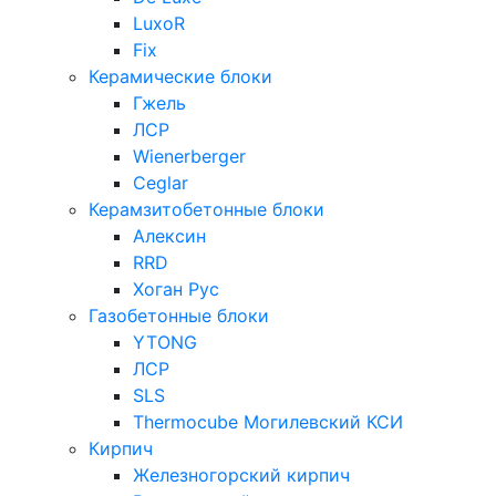
LuxoR
Fix
Керамические блоки
Гжель
ЛСР
Wienerberger
Ceglar
Керамзитобетонные блоки
Алексин
RRD
Хоган Рус
Газобетонные блоки
YTONG
ЛСР
SLS
Thermocube
Могилевский КСИ
Кирпич
Железногорский кирпич