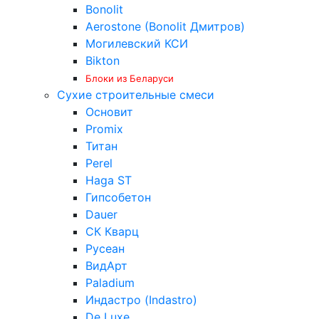
Bonolit
Aerostone (Bonolit Дмитров)
Могилевский КСИ
Bikton
Блоки из Беларуси
Сухие строительные смеси
Основит
Promix
Титан
Perel
Haga ST
Гипсобетон
Dauer
СК Кварц
Русеан
ВидАрт
Paladium
Индастро (Indastro)
De Luxe