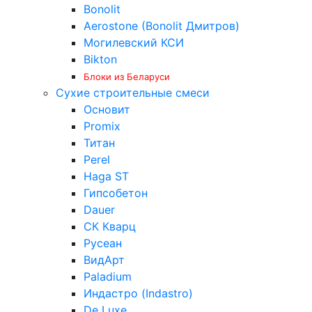
Bonolit
Aerostone (Bonolit Дмитров)
Могилевский КСИ
Bikton
Блоки из Беларуси
Сухие строительные смеси
Основит
Promix
Титан
Perel
Haga ST
Гипсобетон
Dauer
СК Кварц
Русеан
ВидАрт
Paladium
Индастро (Indastro)
De Luxe