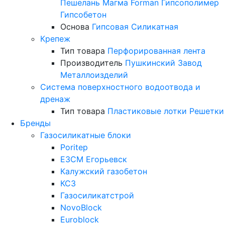
Пешелань
Магма
Forman
Гипсополимер
Гипсобетон
Основа
Гипсовая
Силикатная
Крепеж
Тип товара
Перфорированная лента
Производитель
Пушкинский Завод
Металлоизделий
Система поверхностного водоотвода и
дренаж
Тип товара
Пластиковые лотки
Решетки
Бренды
Газосиликатные блоки
Poritep
ЕЗСМ Егорьевск
Калужский газобетон
КСЗ
Газосиликатстрой
NovoBlock
Euroblock