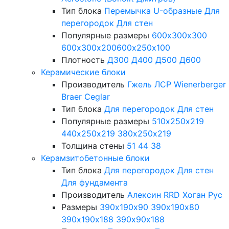
Тип блока
Перемычка
U-образные
Для
перегородок
Для стен
Популярные размеры
600х300х300
600х300х200
600х250х100
Плотность
Д300
Д400
Д500
Д600
Керамические блоки
Производитель
Гжель
ЛСР
Wienerberger
Braer
Ceglar
Тип блока
Для перегородок
Для стен
Популярные размеры
510х250х219
440х250х219
380х250х219
Толщина стены
51
44
38
Керамзитобетонные блоки
Тип блока
Для перегородок
Для стен
Для фундамента
Производитель
Алексин
RRD
Хоган Рус
Размеры
390х190х90
390х190х80
390х190х188
390х90х188