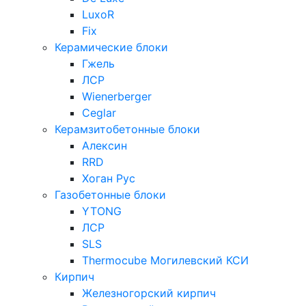
LuxoR
Fix
Керамические блоки
Гжель
ЛСР
Wienerberger
Ceglar
Керамзитобетонные блоки
Алексин
RRD
Хоган Рус
Газобетонные блоки
YTONG
ЛСР
SLS
Thermocube
Могилевский КСИ
Кирпич
Железногорский кирпич