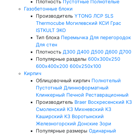
Плотность
Пустотные
Полнотелые
Газобетонные блоки
Производитель
YTONG
ЛСР
SLS
Thermocube
Могилевский КСИ
Грас
ISTKULT
ЭКО
Тип блока
Перемычка
Для перегородок
Для стен
Плотность
Д300
Д400
Д500
Д600
Д700
Популярные разделы
600х300х250
600х400х200
600х250х100
Кирпич
Облицовочный кирпич
Полнотелый
Пустотный
Длинноформатный
Клинкерный
Печной
Реставрационный
Производитель
Braer
Воскресенский КЗ
Смоленский КЗ
Михневский КЗ
Каширский КЗ
Воротынский
Железногорский
Донские Зори
Популярные размеры
Одинарный