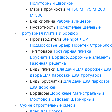
Полуторный
Двойной
Марка прочности
М-150
М-175
М-200
М-300
Вид кирпича
Рабочий
Лицевой
Пустотность
Полнотелые
Щелевые
Тротуарная плитка и бордюр
Производители
Steingot
ЛСР
Подмосковье
Браер
Нобетек
Стройблок
Тип товара
Тротуарная плитка
Брусчатка
Бордюр, дорожные элементы
Газонная решетка
Виды плитки
Для дачи
Для дорожек
Для
двора
Для парковки
Для тротуаров
Виды брусчатки
Для дачи
Для парковок
Для дорожек
Бордюры
Дорожные
Магистральный
Мостовой
Садовый
Шарнирный
Сухие строительные смеси
Клей для блоков