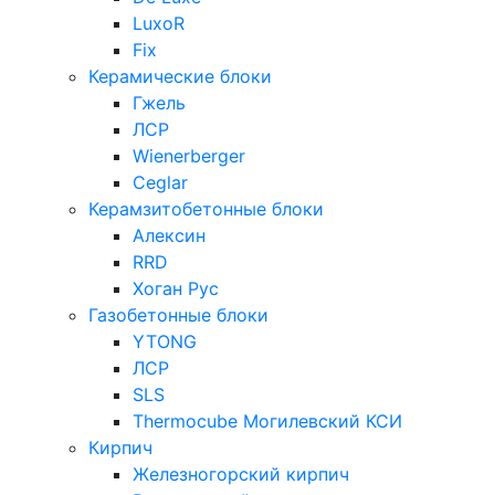
LuxoR
Fix
Керамические блоки
Гжель
ЛСР
Wienerberger
Ceglar
Керамзитобетонные блоки
Алексин
RRD
Хоган Рус
Газобетонные блоки
YTONG
ЛСР
SLS
Thermocube
Могилевский КСИ
Кирпич
Железногорский кирпич