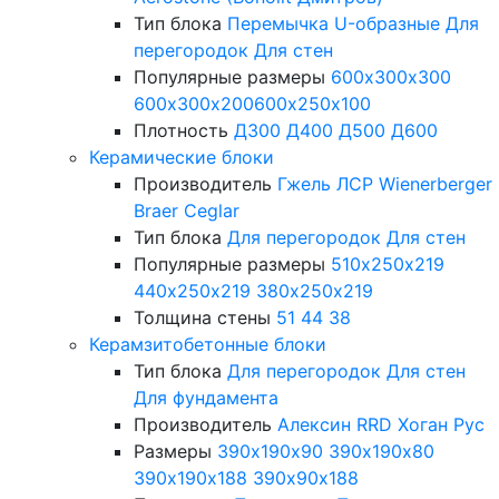
Тип блока
Перемычка
U-образные
Для
перегородок
Для стен
Популярные размеры
600х300х300
600х300х200
600х250х100
Плотность
Д300
Д400
Д500
Д600
Керамические блоки
Производитель
Гжель
ЛСР
Wienerberger
Braer
Ceglar
Тип блока
Для перегородок
Для стен
Популярные размеры
510х250х219
440х250х219
380х250х219
Толщина стены
51
44
38
Керамзитобетонные блоки
Тип блока
Для перегородок
Для стен
Для фундамента
Производитель
Алексин
RRD
Хоган Рус
Размеры
390х190х90
390х190х80
390х190х188
390х90х188