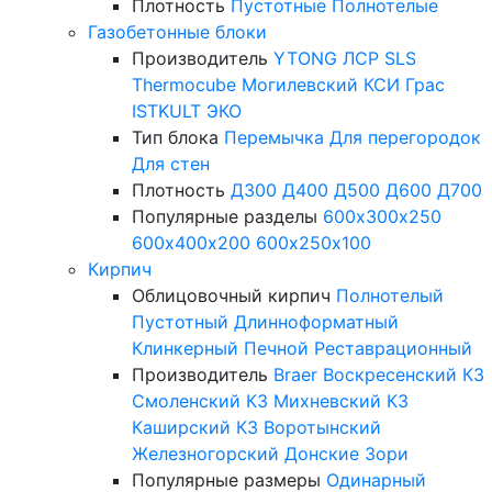
Плотность
Пустотные
Полнотелые
Газобетонные блоки
Производитель
YTONG
ЛСР
SLS
Thermocube
Могилевский КСИ
Грас
ISTKULT
ЭКО
Тип блока
Перемычка
Для перегородок
Для стен
Плотность
Д300
Д400
Д500
Д600
Д700
Популярные разделы
600х300х250
600х400х200
600х250х100
Кирпич
Облицовочный кирпич
Полнотелый
Пустотный
Длинноформатный
Клинкерный
Печной
Реставрационный
Производитель
Braer
Воскресенский КЗ
Смоленский КЗ
Михневский КЗ
Каширский КЗ
Воротынский
Железногорский
Донские Зори
Популярные размеры
Одинарный