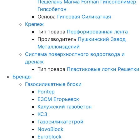
Пешелань
Магма
Forman
Гипсополимер
Гипсобетон
Основа
Гипсовая
Силикатная
Крепеж
Тип товара
Перфорированная лента
Производитель
Пушкинский Завод
Металлоизделий
Система поверхностного водоотвода и
дренаж
Тип товара
Пластиковые лотки
Решетки
Бренды
Газосиликатные блоки
Poritep
ЕЗСМ Егорьевск
Калужский газобетон
КСЗ
Газосиликатстрой
NovoBlock
Euroblock