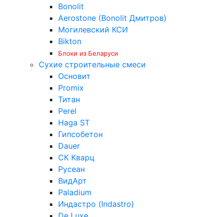
Bonolit
Aerostone (Bonolit Дмитров)
Могилевский КСИ
Bikton
Блоки из Беларуси
Сухие строительные смеси
Основит
Promix
Титан
Perel
Haga ST
Гипсобетон
Dauer
СК Кварц
Русеан
ВидАрт
Paladium
Индастро (Indastro)
De Luxe