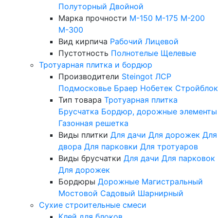
Полуторный
Двойной
Марка прочности
М-150
М-175
М-200
М-300
Вид кирпича
Рабочий
Лицевой
Пустотность
Полнотелые
Щелевые
Тротуарная плитка и бордюр
Производители
Steingot
ЛСР
Подмосковье
Браер
Нобетек
Стройблок
Тип товара
Тротуарная плитка
Брусчатка
Бордюр, дорожные элементы
Газонная решетка
Виды плитки
Для дачи
Для дорожек
Для
двора
Для парковки
Для тротуаров
Виды брусчатки
Для дачи
Для парковок
Для дорожек
Бордюры
Дорожные
Магистральный
Мостовой
Садовый
Шарнирный
Сухие строительные смеси
Клей для блоков